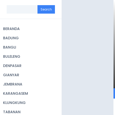
Skip
to
Search
main
content
BERANDA
Main
BADUNG
navigation
BANGLI
BULELENG
DENPASAR
GIANYAR
JEMBRANA
KARANGASEM
KLUNGKUNG
TABANAN