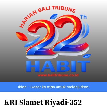
Iklan - Geser ke atas untuk melanjutkan.
KRI Slamet Riyadi-352