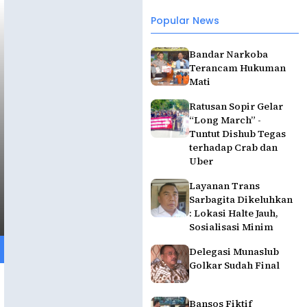
Popular News
Bandar Narkoba
Terancam Hukuman
Mati
Ratusan Sopir Gelar
“Long March” -
Tuntut Dishub Tegas
terhadap Crab dan
Uber
Layanan Trans
Sarbagita Dikeluhkan
: Lokasi Halte Jauh,
Sosialisasi Minim
Delegasi Munaslub
Golkar Sudah Final
Bansos Fiktif