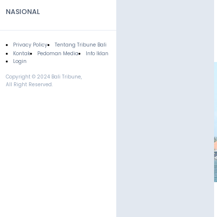
NASIONAL
Privacy Policy
Tentang Tribune Bali
Footer
Kontak
Pedoman Media
Info Iklan
Login
Copyright © 2024 Bali Tribune,
All Right Reserved.