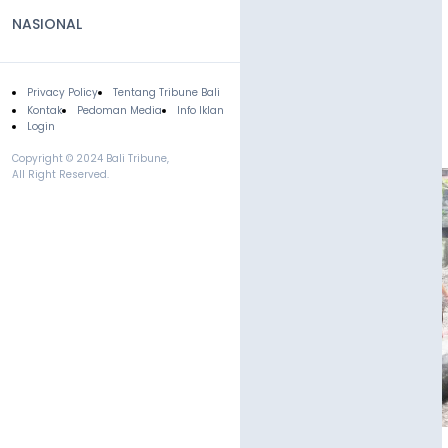
NASIONAL
Privacy Policy
Tentang Tribune Bali
Footer
Kontak
Pedoman Media
Info Iklan
Login
Copyright © 2024 Bali Tribune,
All Right Reserved.