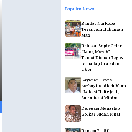
Popular News
Bandar Narkoba
Terancam Hukuman
Mati
Ratusan Sopir Gelar
“Long March” -
Tuntut Dishub Tegas
terhadap Crab dan
Uber
Layanan Trans
Sarbagita Dikeluhkan
: Lokasi Halte Jauh,
Sosialisasi Minim
Delegasi Munaslub
Golkar Sudah Final
Bansos Fiktif