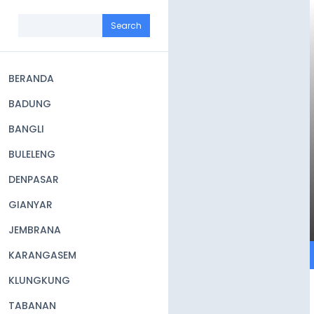
Skip
to
Search
main
content
BERANDA
Main
BADUNG
navigation
BANGLI
BULELENG
DENPASAR
GIANYAR
JEMBRANA
KARANGASEM
KLUNGKUNG
TABANAN