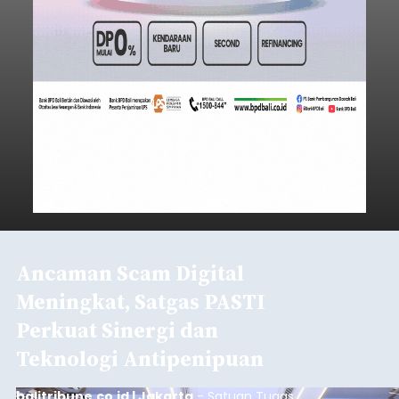
Ancaman Scam Digital
Meningkat, Satgas PASTI
Perkuat Sinergi dan
Teknologi Antipenipuan
balitribune.co.id | Jakarta
- Satuan Tugas