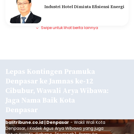
Industri Hotel Diminta Efisiensi Energi
Swipe untuk lihat berita lainnya
Lepas Kontingen Pramuka
Denpasar ke Jamnas ke-12
Cibubur, Wawali Arya Wibawa:
Jaga Nama Baik Kota
Denpasar
balitribune.co.id | Denpasar
- Wakil Wali Kota
Denpasar, I Kadek Agus Arya Wibawa yang juga