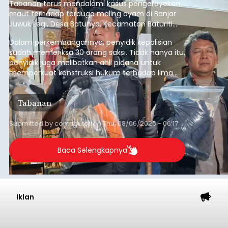
Tabanan terus mendalami kasus pengeroyokan
maut terhadap terduga maling ayam di Banjar
Juwuk Legi, Desa Batunya, Kecamatan Baturiti
yang terjadi beberapa waktu lalu.
Dalam perkembangannya, penyidik kepolisian
sudah memeriksa 30 orang saksi. Tidak hanya itu,
penyidik juga melibatkan ahli pidana untuk
memperkuat konstruksi hukum terhadap lima
orang tersangka yang saat ini ditahan.
Tabanan
Submitted by
contributor
on
Thu, 08/06/2026 - 06:17
Baca Selengkapnya
Iklan