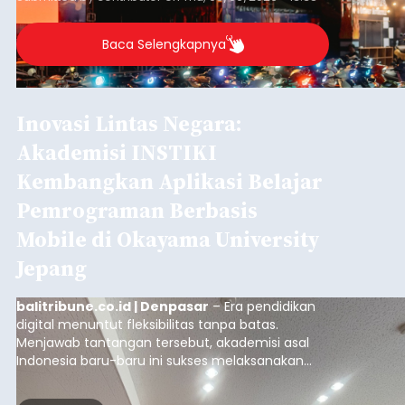
Baca Selengkapnya
Inovasi Lintas Negara:
Akademisi INSTIKI
Kembangkan Aplikasi Belajar
Pemrograman Berbasis
Mobile di Okayama University
Jepang
balitribune.co.id | Denpasar
– Era pendidikan
digital menuntut fleksibilitas tanpa batas.
Menjawab tantangan tersebut, akademisi asal
Indonesia baru-baru ini sukses melaksanakan
program Pengabdian Kepada Masyarakat (PKM)
skala internasional di Distributed Systems