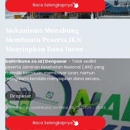
Baca Selengkapnya
Mekanisme Menabung
Membantu Peserta JKN
Menyiapkan Dana Iuran
balitribune.co.id | Denpasar
- Tidak sedikit
peserta Jaminan Kesehatan Nasional (JKN) yang
memiliki kemauan membayar iuran, namun
mengalami kendala menyiapkan dana secara
penuh saat jatuh tempo pembayaran iuran.
Kondisi ini terutama dialami oleh peserta
Denpasar
segmen Pekerja Bukan Penerima Upah (PBPU)
yang memiliki penghasilan tidak tetap.
Submitted by
contributor
on
Wed, 08/05/2026 - 20:43
Baca Selengkapnya