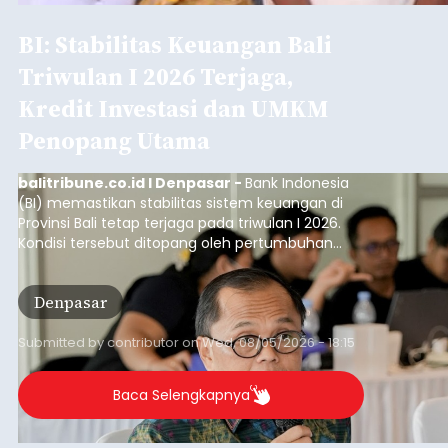
BI: Stabilitas Keuangan Bali
Triwulan I 2026 Terjaga,
Kredit Investasi dan UMKM
Penopang Utama
balitribune.co.id I Denpasar -
Bank Indonesia
(BI) memastikan stabilitas sistem keuangan di
Provinsi Bali tetap terjaga pada triwulan I 2026.
Kondisi tersebut ditopang oleh pertumbuhan
penyaluran kredit yang masih positif, terutama
pada sektor-sektor utama penggerak ekonomi
Denpasar
daerah, dengan risiko kredit yang tetap
terkendali.
Submitted by
contributor
on
Wed, 08/05/2026 - 18:15
Baca Selengkapnya