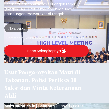
Pemberantasan Aktivitas Keuangan Ilegal
(Satgas PASTI) terus memperkuat upaya
pelindungan masyarakat di tengah
meningkatnya ancaman penipuan digital yang
semakin kompleks.
Nasional
Submitted by
contributor
on
Thu, 08/06/2026 - 09:45
Baca Selengkapnya
Usut Pengeroyokan Maut di
Tabanan, Polisi Periksa 30
Saksi dan Minta Keterangan
Ahli
balitribune.co.id | Tabanan
- Penyidik Polres