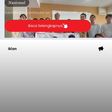
Nasional
Laboratory, Okayama University, Jepang.
Submitted by
contributor
on
Thu, 08/06/2026 - 12:20
Baca Selengkapnya
Iklan