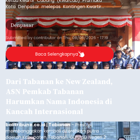
Ketua Kwartir Cabang (Kwarcab) Pramuka
Kota Denpasar melepas Kontingen Kwartir
Cabang Gerakan Pramuka Denpasar yang akan
mengikuti Jambore Nasional Pramuka ke-12
Denpasar
Tahun 2026 di Bumi Perkemahan Cibubur,
Jakarta Timur.
Submitted by
contributor
on
Thu, 08/06/2026 - 17:19
Baca Selengkapnya
Dari Tabanan ke New Zealand,
ASN Pemkab Tabanan
Harumkan Nama Indonesia di
Kancah Internasional
balitribune.co.id | Tabanan
- Prestasi
membanggakan kembali ditorehkan putra
daerah Kabupaten Tabanan. Guru SD Negeri 2