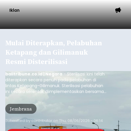
Iklan
Mulai Diterapkan, Pelabuhan
Ketapang dan Gilimanuk
Resmi Disterilisasi
balitribune.co.id | Negara
- Sterilisasi kini telah
diterapkan secara penuh pada pelabuhan di
lintas Ketapang-Gilimanuk. Sterilisasi pelabuhan
ini secara serentak diimplementasikan bersama
empat pelabuhan utama lainnya, yakni
Pelabuhan Merak, Bakauheni, Kayangan, dan
Jembrana
Lembar pada Rabu (5/8/2026).
Submitted by
contributor
on
Thu, 08/06/2026 - 06:14