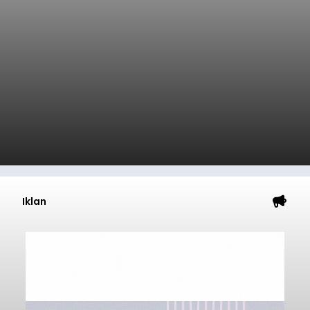
Iklan