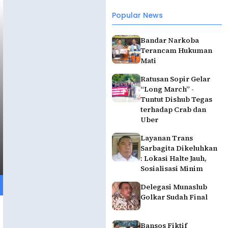
Popular News
Bandar Narkoba
Terancam Hukuman
Mati
Ratusan Sopir Gelar
“Long March” -
Tuntut Dishub Tegas
terhadap Crab dan
Uber
Layanan Trans
Sarbagita Dikeluhkan
: Lokasi Halte Jauh,
Sosialisasi Minim
Delegasi Munaslub
Golkar Sudah Final
Bansos Fiktif