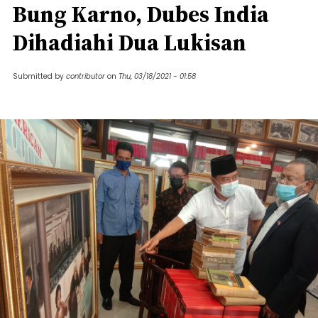
Bung Karno, Dubes India
Dihadiahi Dua Lukisan
Submitted by
contributor
on
Thu, 03/18/2021 - 01:58