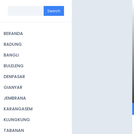
Skip
to
Search
main
content
BERANDA
Main
BADUNG
navigation
BANGLI
BULELENG
DENPASAR
GIANYAR
JEMBRANA
KARANGASEM
KLUNGKUNG
TABANAN