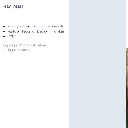
NASIONAL
Privacy Policy
Tentang Tribune Bali
Footer
Kontak
Pedoman Media
Info Iklan
Login
Copyright © 2024 Bali Tribune,
All Right Reserved.