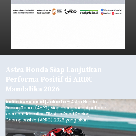
Astra Honda Siap Lanjutkan
Performa Positif di ARRC
Mandalika 2026
balitribune.co.id | Jakarta
– Astra Honda
Racing Team (AHRT) siap menghadapi putaran
keempat Idemitsu FIM Asia Road Racing
Championship (ARRC) 2026 yang akan
berlangsung di Pertamina Mandalika
International Circuit, Lombok, Nusa Tenggara