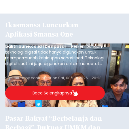
Ikasmansa Luncurkan
Aplikasi Smansa One
balitribune.co.id | Denpasar
- Perkembangan
teknologi digital tidak hanya digunakan untuk
mempermudah kehidupan sehari-hari. Teknologi
digital saat ini juga digunakan untuk mencatat
dan mengelola data base alumni dari suatu
sekolah, salah satunya adalah alumni SMA 1
Submitted by
contributor
on
Sat, 08/08/2026 - 20:28
Denpasar.
Baca Selengkapnya
Pasar Rakyat “Berbelanja dan
Berbagi”, Dukung UMKM dan