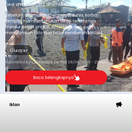
Dedi Wiranata (35), ditemukan tidak bernyawa di
pesisir Pantai Purnama, Sukawati.
Sebelum ditemukan meninggal dunia, korban
sempat memberitahukan lokasi terakhirnya
melalui pesan singkat WhatsApp dan juga
mengirimkan foto dua botol pembersih lantai ke
istrinya.
Gianyar
Submitted by
contributor
on
Thu, 08/06/2026 - 21:06
Baca Selengkapnya
Iklan