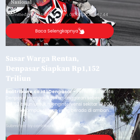
Nasional
Barat, pada 7–9 Agustus 2026.
Submitted by
contributor
on
Fri, 08/07/2026 - 07:44
Baca Selengkapnya
Sasar Warga Rentan,
Denpasar Siapkan Rp1,152
Triliun
balitribune.co.id I Denpasar -
Pemerintah Kota
Denpasar mengalokasikan anggaran sebesar
Rp1,152 triliun untuk mengintervensi sekitar 18.000
warga kelompok rentan yang berada di ambang
garis kemiskinan. Langkah strategis ini diambil
guna menjaga masyarakat yang berada pada
Submitted by
contributor
on
Thu, 08/06/2026 - 21:31
kelompok desil 5 dan 6 tersebut agar tidak
merosot ke kategori miskin.