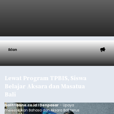
Iklan
Lewat Program TPBIS, Siswa
Belajar Aksara dan Masatua
Bali
balitribune.co.id I Denpasar
– Upaya
melestarikan Bahasa dan Aksara Bali terus