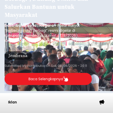
Salurkan Bantuan untuk
Masyarakat
balitribune.co.id | Negara
- Pasar Rakyat
“Berbelanja dan Berbagi” resmi digelar di
Kabupaten Jembrana, Jumat (7/8/2026).
Kegiatan yang digelar Gedung Kesenian Ir.
Soekarno ini memadukan pemberdayaan
ekonomi masyarakat dengan aksi sosial tersebut
Jembrana
mendapat antusiasme tinggi dan mencatat nilai
transaksi mencapai Rp672.733.200.
Submitted by
contributor
on
Sat, 08/08/2026 - 20:11
Baca Selengkapnya
Iklan