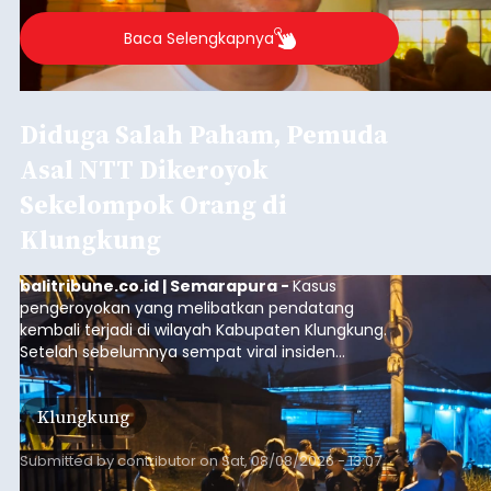
Agung Partha Adnyana di Denpasar, Sabtu (8/8).
Baca Selengkapnya
Diduga Salah Paham, Pemuda
Asal NTT Dikeroyok
Sekelompok Orang di
Klungkung
balitribune.co.id | Semarapura -
Kasus
pengeroyokan yang melibatkan pendatang
kembali terjadi di wilayah Kabupaten Klungkung.
Setelah sebelumnya sempat viral insiden
keributan di barat Pasar Galiran, peristiwa serupa
kini menimpa seorang pemuda asal Kabupaten
Klungkung
Sumba Barat Daya (SBD), Nusa Tenggara Timur
(NTT).
Submitted by
contributor
on
Sat, 08/08/2026 - 13:07