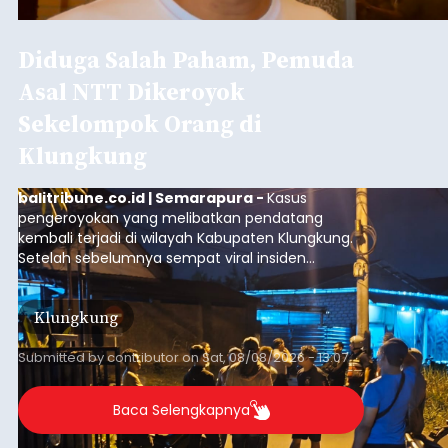
Diduga Salah Paham, Pemuda
Asal NTT Dikeroyok
Sekelompok Orang di
Klungkung
balitribune.co.id | Semarapura -
Kasus
pengeroyokan yang melibatkan pendatang
kembali terjadi di wilayah Kabupaten Klungkung.
Setelah sebelumnya sempat viral insiden
keributan di barat Pasar Galiran, peristiwa serupa
kini menimpa seorang pemuda asal Kabupaten
Klungkung
Sumba Barat Daya (SBD), Nusa Tenggara Timur
(NTT).
Submitted by
contributor
on
Sat, 08/08/2026 - 13:07
Baca Selengkapnya