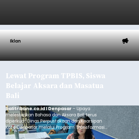
Iklan
Lewat Program TPBIS, Siswa
Belajar Aksara dan Masatua
Bali
balitribune.co.id I Denpasar
– Upaya
melestarikan Bahasa dan Aksara Bali terus
diperkuat Dinas Perpustakaan dan Kearsipan
Kota Denpasar melalui Program Transformasi
Perpustakaan Berbasis Inklusi Sosial (TPBIS).