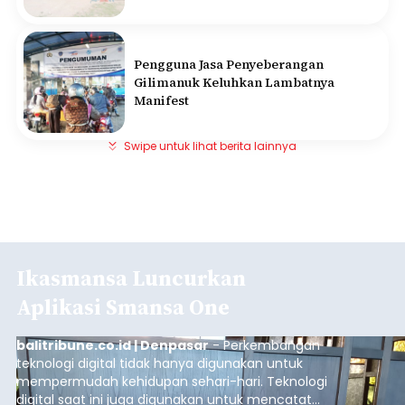
Pengguna Jasa Penyeberangan
Gilimanuk Keluhkan Lambatnya
Manifest
Swipe untuk lihat berita lainnya
Ikasmansa Luncurkan
Aplikasi Smansa One
balitribune.co.id | Denpasar
- Perkembangan
teknologi digital tidak hanya digunakan untuk
mempermudah kehidupan sehari-hari. Teknologi
digital saat ini juga digunakan untuk mencatat