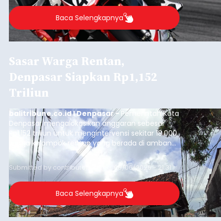
Baca Selengkapnya
Sasar Warga Rentan,
Denpasar Siapkan Rp1,152
Triliun
balitribune.co.id I Denpasar -
Pemerintah Kota
Denpasar mengalokasikan anggaran sebesar
Rp1,152 triliun untuk mengintervensi sekitar 18.000
warga kelompok rentan yang berada di ambang
garis kemiskinan. Langkah strategis ini diambil
guna menjaga masyarakat yang berada pada
Submitted by
contributor
on
Thu, 08/06/2026 - 21:31
kelompok desil 5 dan 6 tersebut agar tidak
merosot ke kategori miskin.
Baca Selengkapnya