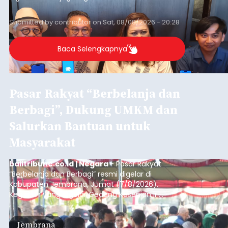
dan mengelola data base alumni dari suatu
sekolah, salah satunya adalah alumni SMA 1
Submitted by
contributor
on
Sat, 08/08/2026 - 20:28
Denpasar.
Baca Selengkapnya
Pasar Rakyat “Berbelanja dan
Berbagi”, Dukung UMKM dan
Salurkan Bantuan untuk
Masyarakat
balitribune.co.id | Negara
- Pasar Rakyat
“Berbelanja dan Berbagi” resmi digelar di
Kabupaten Jembrana, Jumat (7/8/2026).
Kegiatan yang digelar Gedung Kesenian Ir.
Soekarno ini memadukan pemberdayaan
ekonomi masyarakat dengan aksi sosial tersebut
Jembrana
mendapat antusiasme tinggi dan mencatat nilai