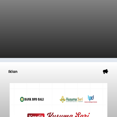
Iklan