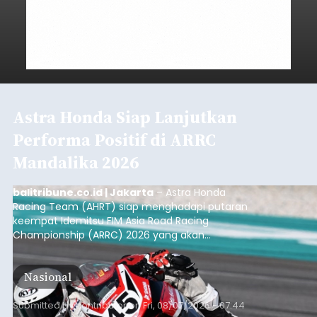
Astra Honda Siap Lanjutkan
Performa Positif di ARRC
Mandalika 2026
balitribune.co.id | Jakarta
– Astra Honda
Racing Team (AHRT) siap menghadapi putaran
keempat Idemitsu FIM Asia Road Racing
Championship (ARRC) 2026 yang akan
berlangsung di Pertamina Mandalika
International Circuit, Lombok, Nusa Tenggara
Nasional
Barat, pada 7–9 Agustus 2026.
Submitted by
contributor
on
Fri, 08/07/2026 - 07:44