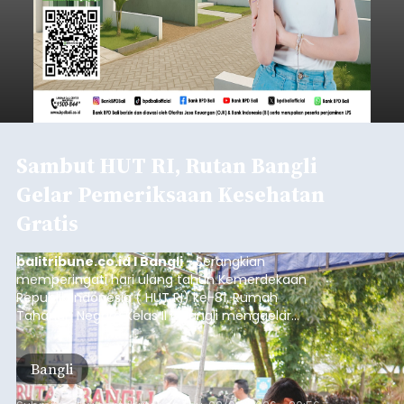
Sambut HUT RI, Rutan Bangli
Gelar Pemeriksaan Kesehatan
Gratis
balitribune.co.id I Bangli -
Serangkian
memperingati hari ulang tahun Kemerdekaan
Republik Indonesia ( HUT RI) ke-81, Rumah
Tahanan Negara Kelas II B Bangli menggelar
kegiatan pemeriksaan kesehatan gratis, Rabu
(6/8/2026).
Bangli