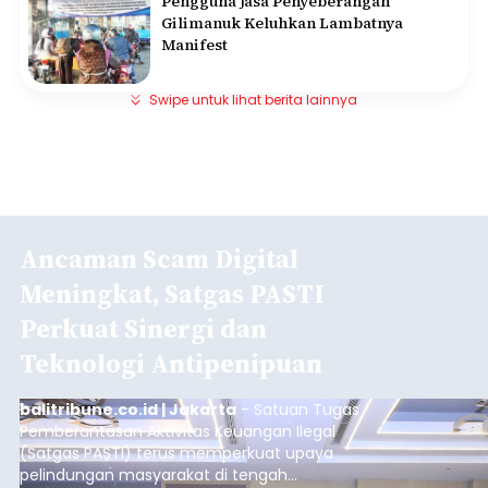
Pengguna Jasa Penyeberangan
Gilimanuk Keluhkan Lambatnya
Manifest
Swipe untuk lihat berita lainnya
Ancaman Scam Digital
Meningkat, Satgas PASTI
Perkuat Sinergi dan
Teknologi Antipenipuan
balitribune.co.id | Jakarta
- Satuan Tugas
Pemberantasan Aktivitas Keuangan Ilegal
(Satgas PASTI) terus memperkuat upaya
pelindungan masyarakat di tengah