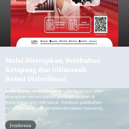
Mulai Diterapkan, Pelabuhan
Ketapang dan Gilimanuk
Resmi Disterilisasi
balitribune.co.id | Negara
- Sterilisasi kini telah
diterapkan secara penuh pada pelabuhan di
lintas Ketapang-Gilimanuk. Sterilisasi pelabuhan
ini secara serentak diimplementasikan bersama
empat pelabuhan utama lainnya, yakni
Pelabuhan Merak, Bakauheni, Kayangan, dan
Jembrana
Lembar pada Rabu (5/8/2026).