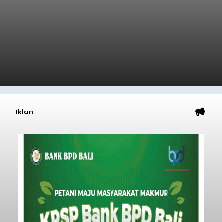
Iklan