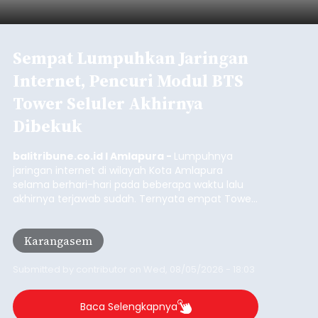
Sempat Lumpuhkan Jaringan
Internet, Pencuri Modul BTS
Tower Seluler Akhirnya
Dibekuk
balitribune.co.id I Amlapura -
Lumpuhnya
jaringan internet di wilayah Kota Amlapura
selama berhari-hari pada beberapa waktu lalu
akhirnya terjawab sudah. Ternyata empat Tower
BTS Seluler yang berada di lokasi berbeda di
wilayah Karangasem telah dibobol maling,
Karangasem
dimana bagian modul penguat signal yang
berada di Tower BTS Seluler itu hilang dicuri.
Submitted by
contributor
on
Wed, 08/05/2026 - 18:03
Baca Selengkapnya