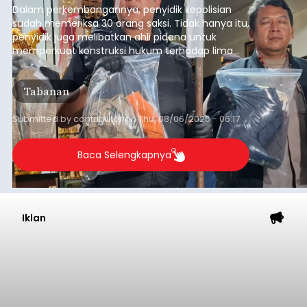
Dalam perkembangannya, penyidik kepolisian
sudah memeriksa 30 orang saksi. Tidak hanya itu,
penyidik juga melibatkan ahli pidana untuk
memperkuat konstruksi hukum terhadap lima
orang tersangka yang saat ini ditahan.
Tabanan
Submitted by
contributor
on
Thu, 08/06/2026 - 06:17
Baca Selengkapnya
Iklan