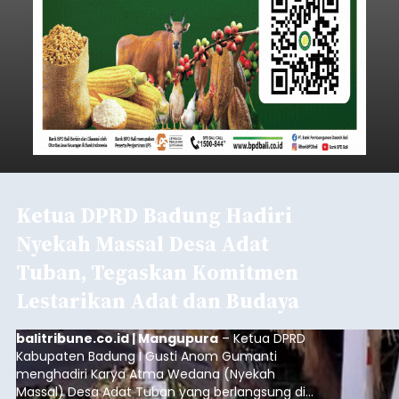
Ketua DPRD Badung Hadiri
Nyekah Massal Desa Adat
Tuban, Tegaskan Komitmen
Lestarikan Adat dan Budaya
balitribune.co.id | Mangupura
– Ketua DPRD
Kabupaten Badung I Gusti Anom Gumanti
menghadiri Karya Atma Wedana (Nyekah
Massal) Desa Adat Tuban yang berlangsung di