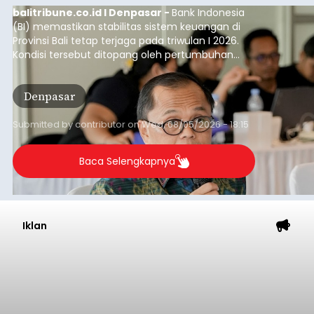
balitribune.co.id I Denpasar -
Bank Indonesia
(BI) memastikan stabilitas sistem keuangan di
Provinsi Bali tetap terjaga pada triwulan I 2026.
Kondisi tersebut ditopang oleh pertumbuhan
penyaluran kredit yang masih positif, terutama
pada sektor-sektor utama penggerak ekonomi
Denpasar
daerah, dengan risiko kredit yang tetap
terkendali.
Submitted by
contributor
on
Wed, 08/05/2026 - 18:15
Baca Selengkapnya
Iklan