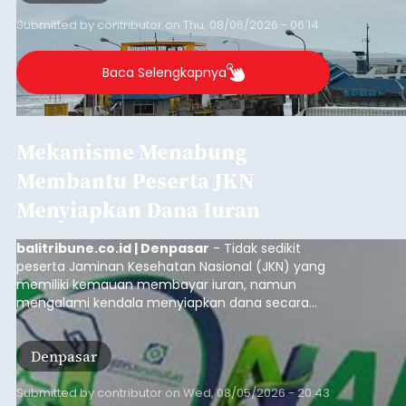
Submitted by
contributor
on
Thu, 08/06/2026 - 06:14
Baca Selengkapnya
Mekanisme Menabung
Membantu Peserta JKN
Menyiapkan Dana Iuran
balitribune.co.id | Denpasar
- Tidak sedikit
peserta Jaminan Kesehatan Nasional (JKN) yang
memiliki kemauan membayar iuran, namun
mengalami kendala menyiapkan dana secara
penuh saat jatuh tempo pembayaran iuran.
Kondisi ini terutama dialami oleh peserta
Denpasar
segmen Pekerja Bukan Penerima Upah (PBPU)
yang memiliki penghasilan tidak tetap.
Submitted by
contributor
on
Wed, 08/05/2026 - 20:43