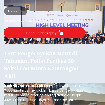
meningkatnya ancaman penipuan digital yang
semakin kompleks.
Nasional
Submitted by
contributor
on
Thu, 08/06/2026 - 09:45
Baca Selengkapnya
Usut Pengeroyokan Maut di
Tabanan, Polisi Periksa 30
Saksi dan Minta Keterangan
Ahli
balitribune.co.id | Tabanan
- Penyidik Polres
Tabanan terus mendalami kasus pengeroyokan
maut terhadap terduga maling ayam di Banjar
Juwuk Legi, Desa Batunya, Kecamatan Baturiti
yang terjadi beberapa waktu lalu.