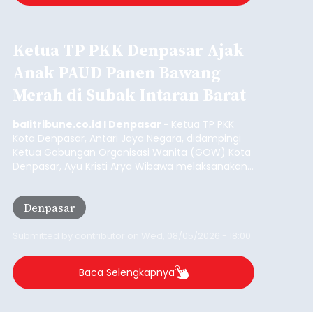
Ketua TP PKK Denpasar Ajak
Anak PAUD Panen Bawang
Merah di Subak Intaran Barat
balitribune.co.id I Denpasar -
Ketua TP PKK
Kota Denpasar, Antari Jaya Negara, didampingi
Ketua Gabungan Organisasi Wanita (GOW) Kota
Denpasar, Ayu Kristi Arya Wibawa melaksanakan
panen bawang merah dan jagung manis
bersama anak-anak Pendidikan Anak Usia Dini
Denpasar
(PAUD) di Subak Intaran Barat, Rabu (5/8/2026).
Submitted by
contributor
on
Wed, 08/05/2026 - 18:00
Baca Selengkapnya