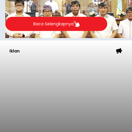
Submitted by
contributor
on
Thu, 08/06/2026 - 20:27
Baca Selengkapnya
Iklan