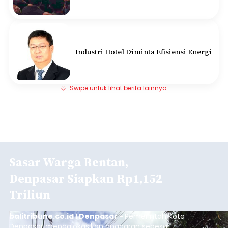
Industri Hotel Diminta Efisiensi Energi
Swipe untuk lihat berita lainnya
Sasar Warga Rentan,
Denpasar Siapkan Rp1,152
Triliun
balitribune.co.id I Denpasar -
Pemerintah Kota
Denpasar mengalokasikan anggaran sebesar