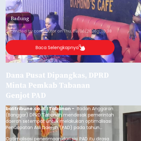
Badung
Submitted by
contributor
on
Thu, 08/06/2026 - 20:38
Baca Selengkapnya
Dana Pusat Dipangkas, DPRD
Minta Pemkab Tabanan
Genjot PAD
balitribune.co.id I Tabanan -
Badan Anggaran
(Banggar) DPRD Tabanan mendesak pemerintah
daerah setempat untuk melakukan optimalisasi
Pendapatan Asli Daerah (PAD) pada tahun
anggaran 2027.
Optimalisasi penerimaan dari sisi PAD itu dirasa