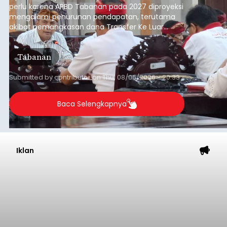
perlu karena APBD Tabanan pada 2027 diproyeksi
mengalami penurunan pendapatan, terutama
akibat pemangkasan dana Transfer Ke Luar
Daerah (TKD) dari pemerintah pusat.
Tabanan
Submitted by
contributor
on
Thu, 08/06/2026 - 20:33
Baca Selengkapnya
Iklan