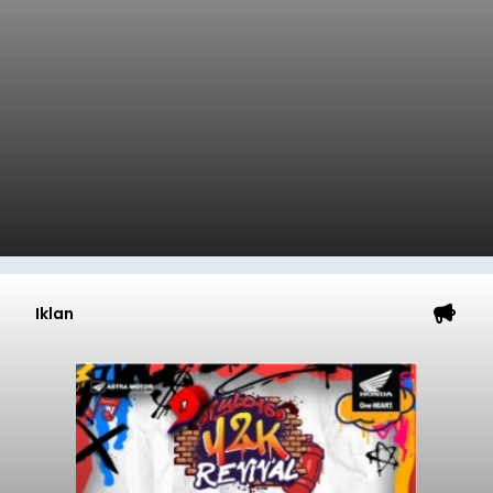
Iklan