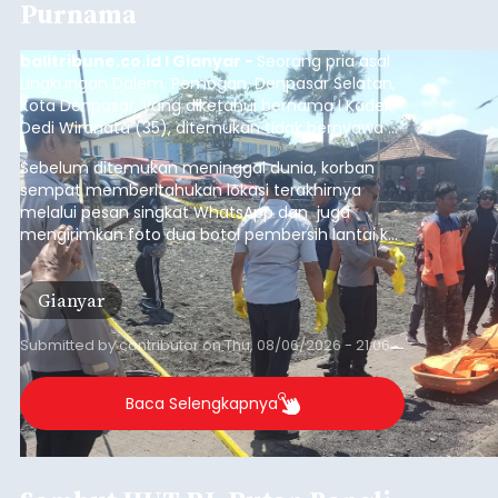
Purnama
balitribune.co.id I Gianyar -
Seorang pria asal
Lingkungan Dalem, Pemogan, Denpasar Selatan,
Kota Denpasar, yang diketahui bernama I Kadek
Dedi Wiranata (35), ditemukan tidak bernyawa di
pesisir Pantai Purnama, Sukawati.
Sebelum ditemukan meninggal dunia, korban
sempat memberitahukan lokasi terakhirnya
melalui pesan singkat WhatsApp dan juga
mengirimkan foto dua botol pembersih lantai ke
istrinya.
Gianyar
Submitted by
contributor
on
Thu, 08/06/2026 - 21:06
Baca Selengkapnya