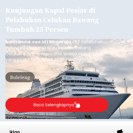
Kunjungan Kapal Pesiar di
Pelabuhan Celukan Bawang
Tumbuh 25 Persen
balitribune.coo.id I Singaraja -
PT Pelabuhan
Indonesia (Persero) atau Pelindo Cabang
Celukan Bawang mencatat kinerja operasional
yang positif hingga Juli 2026. Peningkatan terlihat
dari arus kapal yang mencapai 1,48 juta Gross
Tonnage (GT), atau tumbuh 12,4 persen
Buleleng
dibandingkan periode yang sama tahun lalu
yang tercatat sebesar 1,32 juta GT.
Submitted by
contributor
on
Thu, 08/06/2026 - 20:41
Baca Selengkapnya
Iklan