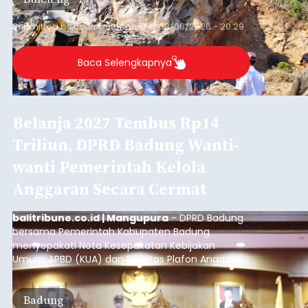
Submitted by
contributor
on
Thu, 08/06/2026 - 20:29
Baca Selengkapnya
Belanja 2027 Tembus Rp14
Triliun, DPRD Badung Wanti-
wanti Pemerintah Kelola
Anggaran Secara Cermat
balitribune.co.id | Mangupura
- DPRD Badung
bersama Pemerintah Kabupaten Badung
menyepakati Nota Kesepakatan Kebijakan
Umum APBD (KUA) dan Prioritas Plafon Anggaran
Sementara (PPAS) Tahun Anggaran 2027 dalam
rapat paripurna yang digelar di Gedung DPRD
Badung
Badung, Kamis (6/8/2026).