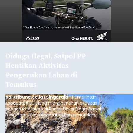
Diduga Ilegal, Satpol PP
Hentikan Aktivitas
Pengerukan Lahan di
Temukus
balitribune.co.id I Singaraja -
Pemerintah
Kabupaten Buleleng menghentikan aktivitas
pengerukan lahan di Banjar Dinas Bingin Banjah,
Desa Temukus, Kecamatan Banjar, setelah
ditemukan indikasi kegiatan pengambilan
material yang tidak sesuai dengan peruntukan
Buleleng
kawasan.