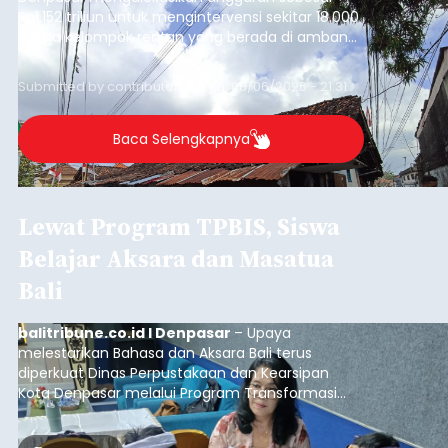
Rp1,152 triliun untuk mengintervensi sekitar 18.000
warga kelompok rentan yang berada di ambang
garis kemiskinan. Langkah strategis ini diambil
guna menjaga masyarakat yang berada pada
Submitted by
contributor
on
Thu, 08/06/2026 - 21:31
kelompok desil 5 dan 6 tersebut agar tidak
merosot ke kategori miskin.
Baca Selengkapnya
Lewat Program TPBIS, Siswa
Belajar Aksara dan Masatua
Bali
balitribune.co.id I Denpasar
– Upaya
melestarikan Bahasa dan Aksara Bali terus
diperkuat Dinas Perpustakaan dan Kearsipan
Kota Denpasar melalui Program Transformasi
Perpustakaan Berbasis Inklusi Sosial (TPBIS).
Tahun ini, sebanyak 63 siswa kelas IV dan V SD