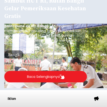
Sambut HUT RI, Rutan Bangli
Gelar Pemeriksaan Kesehatan
Gratis
balitribune.co.id I Bangli -
Serangkian
memperingati hari ulang tahun Kemerdekaan
Republik Indonesia ( HUT RI) ke-81, Rumah
Tahanan Negara Kelas II B Bangli menggelar
kegiatan pemeriksaan kesehatan gratis, Rabu
(6/8/2026).
Bangli
Submitted by
contributor
on
Thu, 08/06/2026 - 20:56
Baca Selengkapnya
Iklan