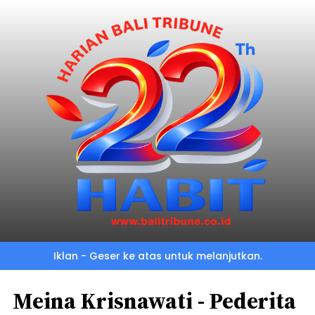
Iklan - Geser ke atas untuk melanjutkan.
Meina Krisnawati - Pederita