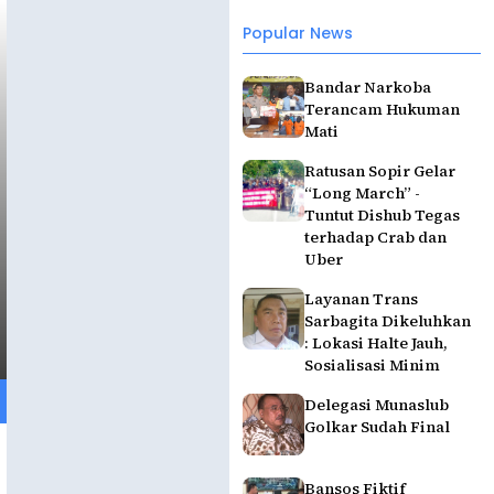
Popular News
Bandar Narkoba
Terancam Hukuman
Mati
Ratusan Sopir Gelar
“Long March” -
Tuntut Dishub Tegas
terhadap Crab dan
Uber
Layanan Trans
Sarbagita Dikeluhkan
: Lokasi Halte Jauh,
Sosialisasi Minim
Delegasi Munaslub
Golkar Sudah Final
Bansos Fiktif