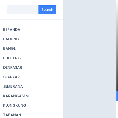
Skip
to
Search
main
content
BERANDA
Main
BADUNG
navigation
BANGLI
BULELENG
DENPASAR
GIANYAR
JEMBRANA
KARANGASEM
KLUNGKUNG
TABANAN