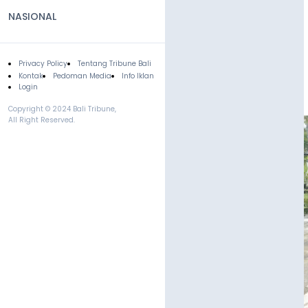
NASIONAL
Privacy Policy
Tentang Tribune Bali
Footer
Kontak
Pedoman Media
Info Iklan
Login
Copyright © 2024 Bali Tribune,
All Right Reserved.