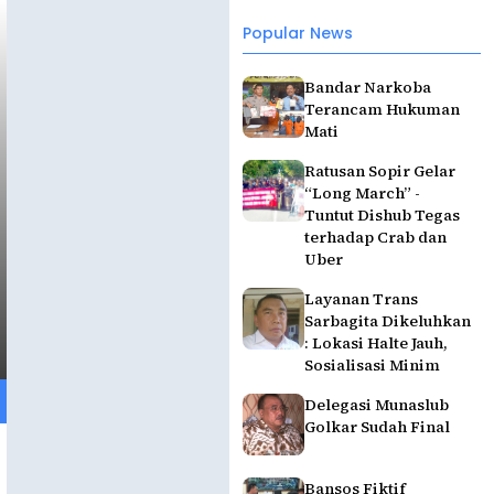
Popular News
Bandar Narkoba
Terancam Hukuman
Mati
Ratusan Sopir Gelar
“Long March” -
Tuntut Dishub Tegas
terhadap Crab dan
Uber
Layanan Trans
Sarbagita Dikeluhkan
: Lokasi Halte Jauh,
Sosialisasi Minim
Delegasi Munaslub
Golkar Sudah Final
Bansos Fiktif