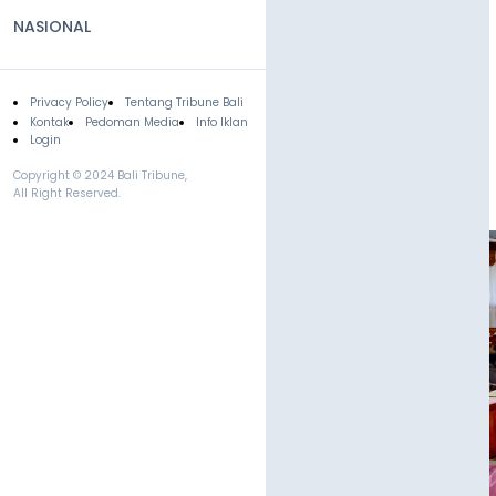
NASIONAL
Privacy Policy
Tentang Tribune Bali
Footer
Kontak
Pedoman Media
Info Iklan
Login
Copyright © 2024 Bali Tribune,
All Right Reserved.