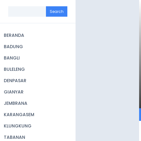
Skip
to
Search
main
content
BERANDA
Main
BADUNG
navigation
BANGLI
BULELENG
DENPASAR
GIANYAR
JEMBRANA
KARANGASEM
KLUNGKUNG
TABANAN