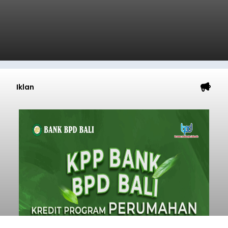
Iklan