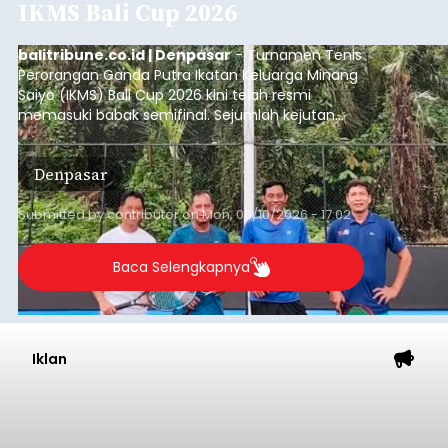
IKMS Bali Cup 2026
balitribune.co.id | Denpasar
- Turnamen Tenis
Perorangan Ganda Putra Ikatan Keluarga Minang
Saiyo (IKMS) Bali Cup 2026 kini telah resmi
memasuki babak semifinal. Sejumlah kejutan
mewarnai babak delapan besar yang digelar di
Lapangan Tenis Telkom Denpasar pada Minggu,
Denpasar
9 Agustus 2026.
Submitted by
contributor
on
Mon, 08/10/2026 - 17:02
Baca Selengkapnya
Iklan