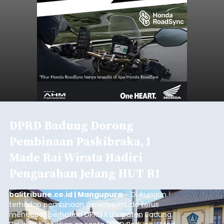
DPRD Badung Dorong
Pembinaan Paskibraka, I
Made Rai Wirata Hadiri
Pengarahan Jelang HUT RI
balitribune.co.id | Mangupura
– Dukungan
terhadap pembinaan generasi muda terus
mendapat perhatian DPRD Kabupaten Badung.