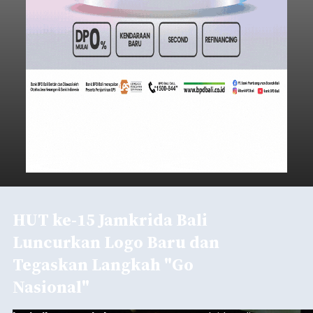
HUT ke-15 Jamkrida Bali
Luncurkan Logo Baru dan
Tegaskan Langkah "Go
Nasional"