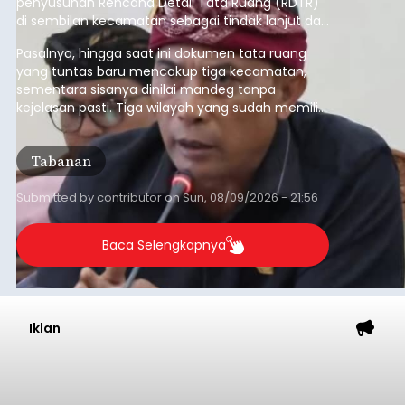
penyusunan Rencana Detail Tata Ruang (RDTR)
di sembilan kecamatan sebagai tindak lanjut dari
pelaksanaan RTRW.
Pasalnya, hingga saat ini dokumen tata ruang
yang tuntas baru mencakup tiga kecamatan,
sementara sisanya dinilai mandeg tanpa
kejelasan pasti. Tiga wilayah yang sudah memiliki
RDTR tersebut meliputi Kecamatan Kediri,
Tabanan, dan Selemadeg Barat.
Tabanan
Submitted by
contributor
on
Sun, 08/09/2026 - 21:56
Baca Selengkapnya
Iklan