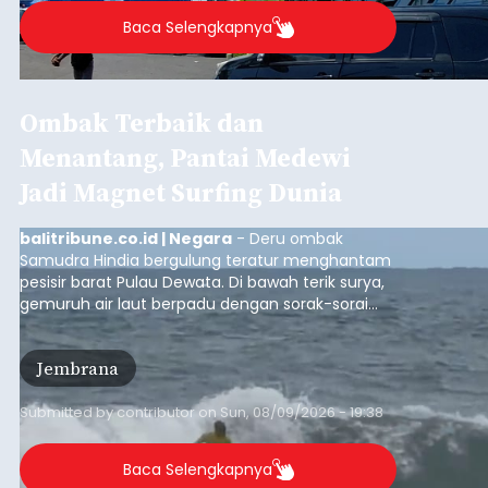
Baca Selengkapnya
Ombak Terbaik dan
Menantang, Pantai Medewi
Jadi Magnet Surfing Dunia
balitribune.co.id | Negara
- Deru ombak
Samudra Hindia bergulung teratur menghantam
pesisir barat Pulau Dewata. Di bawah terik surya,
gemuruh air laut berpadu dengan sorak-sorai
penonton yang memadati Pantai Medewi,
Kecamatan Pekutatan pada Minggu (9/8/2026).
Jembrana
Ratusan peselancar dari berbagai penjuru
nusantara berkompetisi menaklukan ombak
terbaik dan menantang.
Submitted by
contributor
on
Sun, 08/09/2026 - 19:38
Baca Selengkapnya