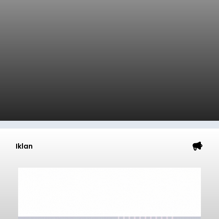
Iklan