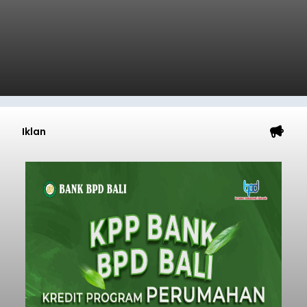
Iklan