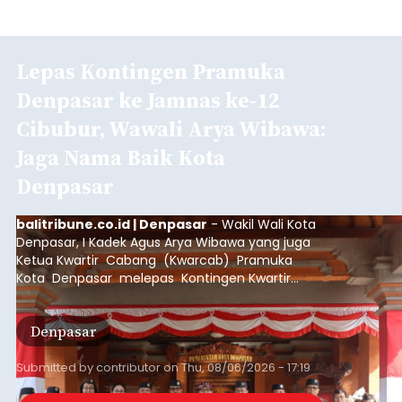
Lepas Kontingen Pramuka
Denpasar ke Jamnas ke-12
Cibubur, Wawali Arya Wibawa:
Jaga Nama Baik Kota
Denpasar
balitribune.co.id | Denpasar
- Wakil Wali Kota
Denpasar, I Kadek Agus Arya Wibawa yang juga
Ketua Kwartir Cabang (Kwarcab) Pramuka
Kota Denpasar melepas Kontingen Kwartir
Cabang Gerakan Pramuka Denpasar yang akan
mengikuti Jambore Nasional Pramuka ke-12
Denpasar
Tahun 2026 di Bumi Perkemahan Cibubur,
Jakarta Timur.
Submitted by
contributor
on
Thu, 08/06/2026 - 17:19