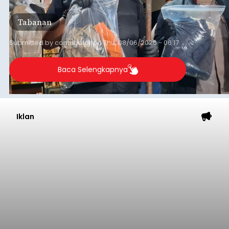
orang tersangka yang saat ini ditahan.
Tabanan
Submitted by
contributor
on
Thu, 08/06/2026 - 06:17
Baca Selengkapnya
Iklan