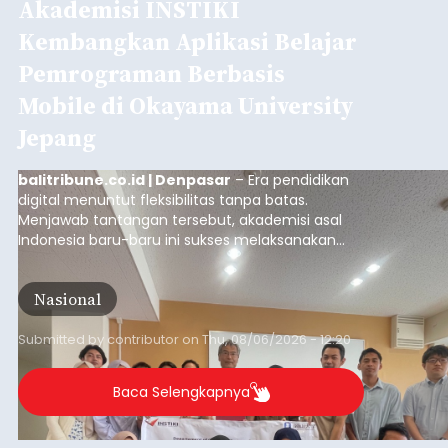
Akademisi INSTIKI
Kembangkan Aplikasi Belajar
Pemrograman Berbasis
Mobile di Okayama University
Jepang
balitribune.co.id | Denpasar
– Era pendidikan
digital menuntut fleksibilitas tanpa batas.
Menjawab tantangan tersebut, akademisi asal
Indonesia baru-baru ini sukses melaksanakan
program Pengabdian Kepada Masyarakat (PKM)
skala internasional di Distributed Systems
Nasional
Laboratory, Okayama University, Jepang.
Submitted by
contributor
on
Thu, 08/06/2026 - 12:20
Baca Selengkapnya