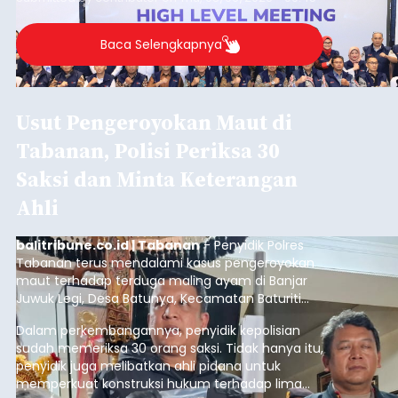
Baca Selengkapnya
Usut Pengeroyokan Maut di
Tabanan, Polisi Periksa 30
Saksi dan Minta Keterangan
Ahli
balitribune.co.id | Tabanan
- Penyidik Polres
Tabanan terus mendalami kasus pengeroyokan
maut terhadap terduga maling ayam di Banjar
Juwuk Legi, Desa Batunya, Kecamatan Baturiti
yang terjadi beberapa waktu lalu.
Dalam perkembangannya, penyidik kepolisian
sudah memeriksa 30 orang saksi. Tidak hanya itu,
penyidik juga melibatkan ahli pidana untuk
memperkuat konstruksi hukum terhadap lima