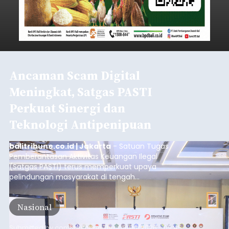
Ancaman Scam Digital
Meningkat, Satgas PASTI
Perkuat Sinergi dan
Teknologi Antipenipuan
balitribune.co.id | Jakarta
- Satuan Tugas
Pemberantasan Aktivitas Keuangan Ilegal
(Satgas PASTI) terus memperkuat upaya
pelindungan masyarakat di tengah
meningkatnya ancaman penipuan digital yang
semakin kompleks.
Nasional
Submitted by
contributor
on
Thu, 08/06/2026 - 09:45