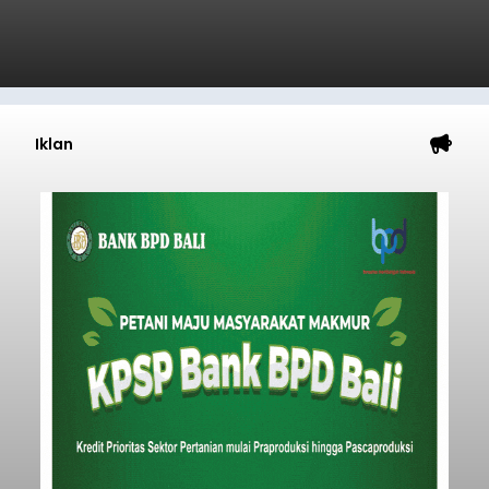
Iklan