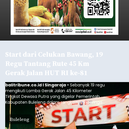
Start dari Celukan Bawang, 19
Regu Tantang Rute 45 Km
Gerak Jalan HUT RI ke-81
balitribune.co.id I Singaraja -
Sebanyak 19 regu
mengikuti Lomba Gerak Jalan 45 Kilometer
Tingkat Dewasa Putra yang digelar Pemerintah
Kabupaten Buleleng dalam rangka memperingati
HUT ke-81 Kemerdekaan Republik Indonesia.
Lomba resmi dimulai dari Lapangan Sepak Bola
Buleleng
Desa Celukan Bawang, Sabtu (8/8/2026) malam.