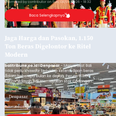
Submitted by
contributor
on
Sun, 08/09/2026 - 18:32
Baca Selengkapnya
Jaga Harga dan Pasokan, 1.150
Ton Beras Digelontor ke Ritel
Modern
balitribune.co.id I Denpasar
- Masyarakat Bali
tidak perlu khawatir terhadap ketersediaan beras
dalam beberapa bulan ke depan. Perum BULOG
Kantor Wilayah Bali memastikan stok Cadangan
Beras Pemerintah (CBP) masih dalam kondisi
aman, bahkan diproyeksikan mampu memenuhi
Denpasar
kebutuhan masyarakat hingga sekitar 10 bulan.
Submitted by
contributor
on
Sun, 08/09/2026 - 18:27