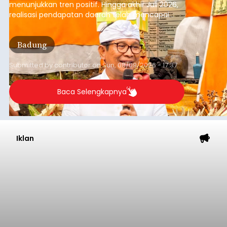
menunjukkan tren positif. Hingga akhir Juli 2026,
realisasi pendapatan daerah telah mencapai
Rp4,1 triliun atau rata-rata sekitar Rp730 miliar
per bulan, meningkat signifikan dibandingkan
Badung
rata-rata penerimaan sebelumnya yang berkisar
Rp350 miliar hingga Rp400 miliar per bulan.
Submitted by
contributor
on
Sun, 08/09/2026 - 17:37
Baca Selengkapnya
Iklan