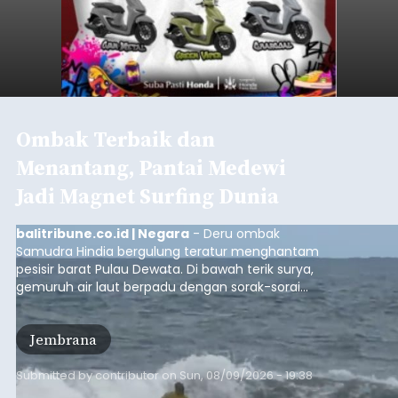
Ombak Terbaik dan
Menantang, Pantai Medewi
Jadi Magnet Surfing Dunia
balitribune.co.id | Negara
- Deru ombak
Samudra Hindia bergulung teratur menghantam
pesisir barat Pulau Dewata. Di bawah terik surya,
gemuruh air laut berpadu dengan sorak-sorai
penonton yang memadati Pantai Medewi,
Kecamatan Pekutatan pada Minggu (9/8/2026).
Jembrana
Ratusan peselancar dari berbagai penjuru
nusantara berkompetisi menaklukan ombak
terbaik dan menantang.
Submitted by
contributor
on
Sun, 08/09/2026 - 19:38