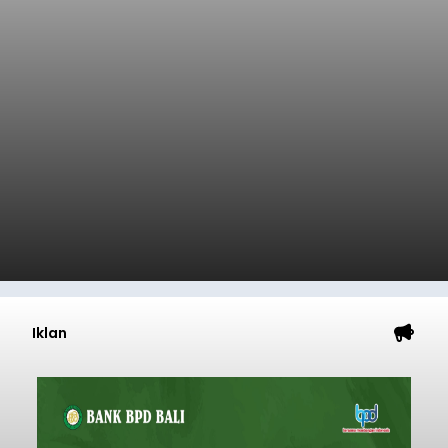
Iklan