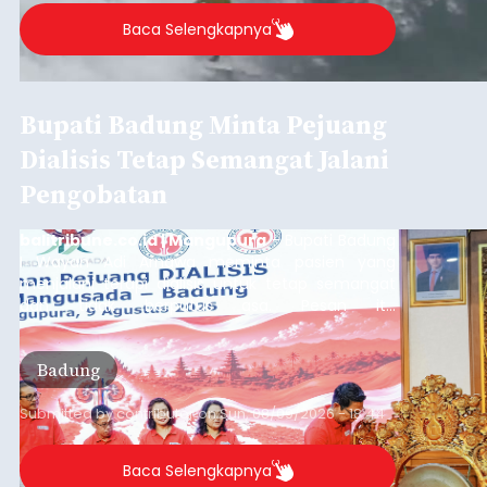
Baca Selengkapnya
Bupati Badung Minta Pejuang
Dialisis Tetap Semangat Jalani
Pengobatan
balitribune.co.id | Mangupura
- Bupati Badung
I Wayan Adi Arnawa meminta pasien yang
menjalani terapi dialisis untuk tetap semangat
dan tidak berputus asa. Pesan itu
disampaikannya saat menghadiri Sarasehan
Pejuang Dialisis yang digelar RSD Mangusada di
Badung
Ruang Kertha Gosana, Puspem Badung, Minggu
(9/8/2026).
Submitted by
contributor
on
Sun, 08/09/2026 - 18:44
Baca Selengkapnya