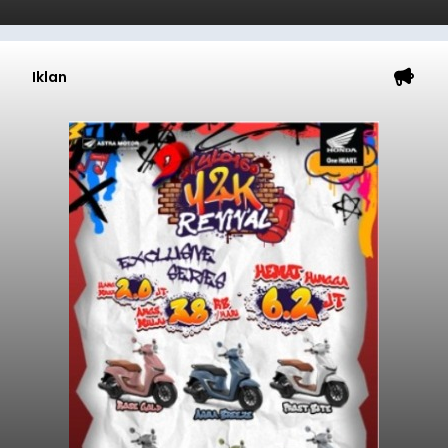
Iklan