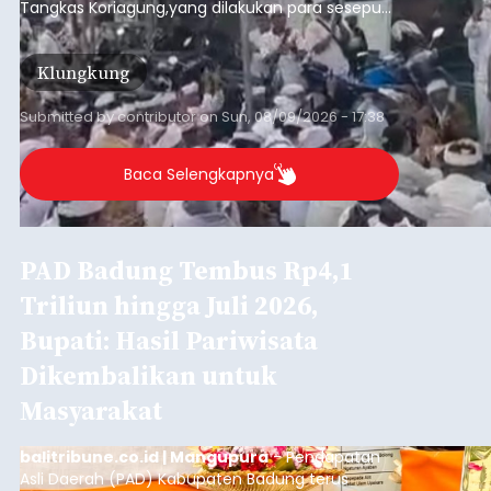
Tangkas Koriagung,yang dilakukan para sesepuh
kedua belah pihak yang berseberangan.
Klungkung
Submitted by
contributor
on
Sun, 08/09/2026 - 17:38
Baca Selengkapnya
PAD Badung Tembus Rp4,1
Triliun hingga Juli 2026,
Bupati: Hasil Pariwisata
Dikembalikan untuk
Masyarakat
balitribune.co.id | Mangupura
- Pendapatan
Asli Daerah (PAD) Kabupaten Badung terus