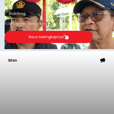
persoalan yang masih dihadapi masyarakat. Dari
jalan desa yang rusak hingga potensi pertanian
Buleleng
yang belum optimal, semuanya menjadi
perhatian pemerintah daerah.
Submitted by
contributor
on
Sun, 08/09/2026 - 18:16
Baca Selengkapnya
Iklan