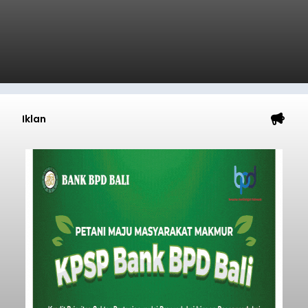
Iklan