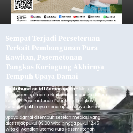
Sempat Terjadi Perseteruan
Terkait Pembangunan Pura
Kawitan, Pasemetonan
Tangkas Koriagung Akhirnya
Tempuh Upaya Damai
balitribune.co.id I Semarapura -
Meski sempat
terjadi perseteruan terkait pembangunan di Pura
Kawitan, Pasemetonan Pangeran Tangkas
Koriagung akhirnya menempuh upaya damai,
pada Minggu (9/8/2026).
Upaya damai ditempuh setelah mediasi yang
alot sejak pukul 09.00 Wita hingga pukul 12.45
Wita di wantilan utama Pura Pasemetonan