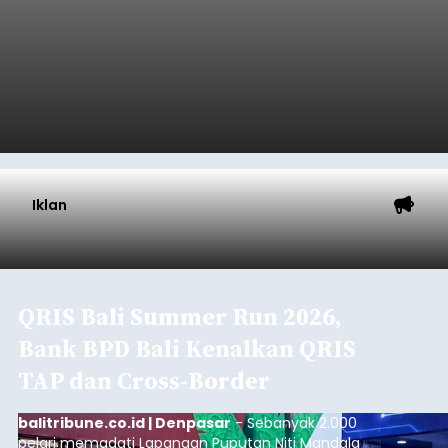
Iklan
QRIS Bali Summer Run 2026,
Bank BPD Bali Kenalkan QRIS
TAP dan Cross-Border
balitribune.co.id | Denpasar
- Sebanyak 2.000
pelari memadati Lapangan Puputan Niti Mandala