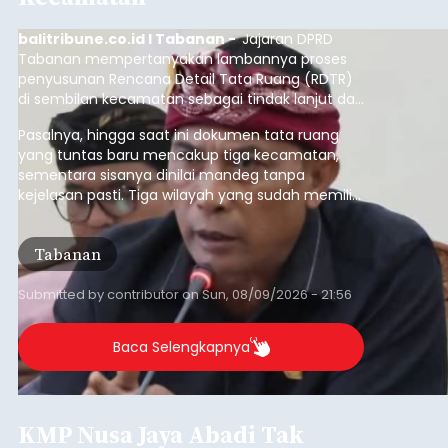
balitribune.co.id I Tabanan -
Jajaran DPRD
Tabanan mempertanyakan lambannya proses
penyusunan Rencana Detail Tata Ruang (RDTR)
di sembilan kecamatan sebagai tindak lanjut dari
pelaksanaan RTRW.
Pasalnya, hingga saat ini dokumen tata ruang
yang tuntas baru mencakup tiga kecamatan,
sementara sisanya dinilai mandeg tanpa
kejelasan pasti. Tiga wilayah yang sudah memiliki
RDTR tersebut meliputi Kecamatan Kediri,
Tabanan, dan Selemadeg Barat.
Tabanan
Submitted by
contributor
on
Sun, 08/09/2026 - 21:56
Baca Selengkapnya
KMP Nusa Jaya Abadi Tak