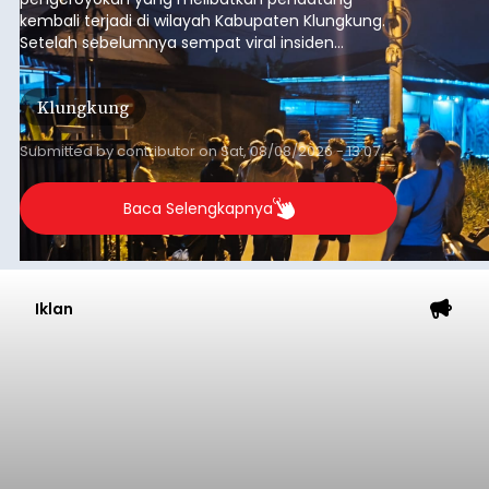
kembali terjadi di wilayah Kabupaten Klungkung.
Setelah sebelumnya sempat viral insiden
keributan di barat Pasar Galiran, peristiwa serupa
kini menimpa seorang pemuda asal Kabupaten
Klungkung
Sumba Barat Daya (SBD), Nusa Tenggara Timur
(NTT).
Submitted by
contributor
on
Sat, 08/08/2026 - 13:07
Baca Selengkapnya
Iklan