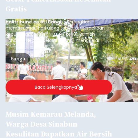
Gratis
balitribune.co.id I Bangli -
Serangkian
memperingati hari ulang tahun Kemerdekaan
Republik Indonesia ( HUT RI) ke-81, Rumah
Tahanan Negara Kelas II B Bangli menggelar
kegiatan pemeriksaan kesehatan gratis, Rabu
(6/8/2026).
Bangli
Submitted by
contributor
on
Thu, 08/06/2026 - 20:56
Baca Selengkapnya
Musim Kemarau Melanda,
Warga Desa Sinabun
Kesulitan Dapatkan Air Bersih