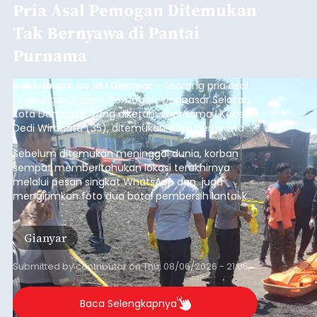
Pria Asal Pemogan Ditemukan
Tak Bernyawa di Pantai
Purnama
balitribune.co.id I Gianyar -
Seorang pria asal
Lingkungan Dalem, Pemogan, Denpasar Selatan,
Kota Denpasar, yang diketahui bernama I Kadek
Dedi Wiranata (35), ditemukan tidak bernyawa di
pesisir Pantai Purnama, Sukawati.
Sebelum ditemukan meninggal dunia, korban
sempat memberitahukan lokasi terakhirnya
melalui pesan singkat WhatsApp dan juga
mengirimkan foto dua botol pembersih lantai ke
istrinya.
Gianyar
Submitted by
contributor
on
Thu, 08/06/2026 - 21:06
Baca Selengkapnya