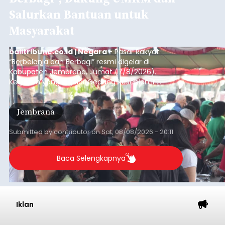
Salurkan Bantuan untuk
Masyarakat
balitribune.co.id | Negara
- Pasar Rakyat
“Berbelanja dan Berbagi” resmi digelar di
Kabupaten Jembrana, Jumat (7/8/2026).
Kegiatan yang digelar Gedung Kesenian Ir.
Soekarno ini memadukan pemberdayaan
ekonomi masyarakat dengan aksi sosial tersebut
Jembrana
mendapat antusiasme tinggi dan mencatat nilai
transaksi mencapai Rp672.733.200.
Submitted by
contributor
on
Sat, 08/08/2026 - 20:11
Baca Selengkapnya
Iklan