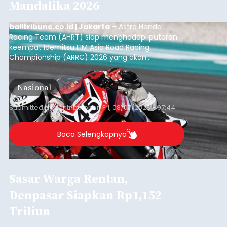
Mandalika 2026
balitribune.co.id | Jakarta
– Astra Honda
Racing Team (AHRT) siap menghadapi putaran
keempat Idemitsu FIM Asia Road Racing
Championship (ARRC) 2026 yang akan
berlangsung di Pertamina Mandalika
International Circuit, Lombok, Nusa Tenggara
Nasional
Barat, pada 7–9 Agustus 2026.
Submitted by
contributor
on
Fri, 08/07/2026 - 07:44
Baca Selengkapnya
Sasar Warga Rentan,
Denpasar Siapkan Rp1,152
Triliun