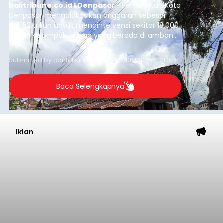
balitribune.co.id I Denpasar -
Pemerintah Kota
Denpasar mengalokasikan anggaran sebesar
Rp1,152 triliun untuk mengintervensi sekitar 18.000
warga kelompok rentan yang berada di ambang
garis kemiskinan. Langkah strategis ini diambil
guna menjaga masyarakat yang berada pada
Submitted by
contributor
on
Thu, 08/06/2026 - 21:31
kelompok desil 5 dan 6 tersebut agar tidak
merosot ke kategori miskin.
Baca Selengkapnya
Iklan