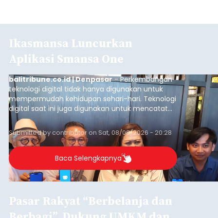
Ikasmansa Luncurkan
Aplikasi Smansa One
balitribune.co.id | Denpasar
- Perkembangan
teknologi digital tidak hanya digunakan untuk
mempermudah kehidupan sehari-hari. Teknologi
digital saat ini juga digunakan untuk mencatat
dan mengelola data base alumni dari suatu
sekolah, salah satunya adalah alumni SMA 1
Submitted by
contributor
on
Sat, 08/08/2026 - 20:28
Denpasar.
Baca Selengkapnya
Pasar Rakyat “Berbelanja dan
Berbagi”, Dukung UMKM dan