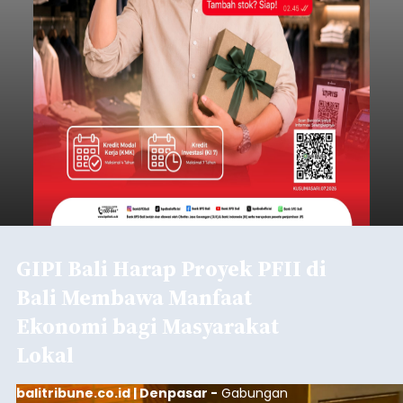
GIPI Bali Harap Proyek PFII di
Bali Membawa Manfaat
Ekonomi bagi Masyarakat
Lokal
balitribune.co.id | Denpasar -
Gabungan