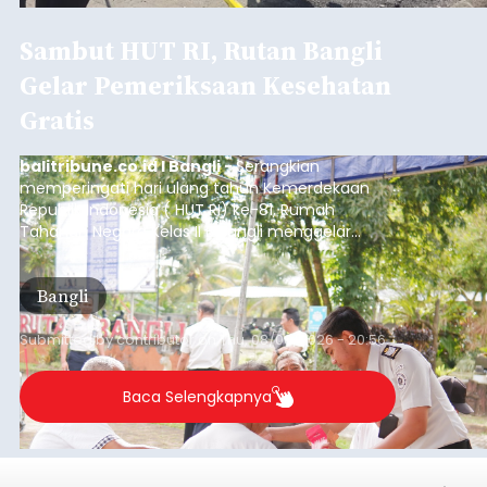
Sambut HUT RI, Rutan Bangli
Gelar Pemeriksaan Kesehatan
Gratis
balitribune.co.id I Bangli -
Serangkian
memperingati hari ulang tahun Kemerdekaan
Republik Indonesia ( HUT RI) ke-81, Rumah
Tahanan Negara Kelas II B Bangli menggelar
kegiatan pemeriksaan kesehatan gratis, Rabu
(6/8/2026).
Bangli
Submitted by
contributor
on
Thu, 08/06/2026 - 20:56
Baca Selengkapnya