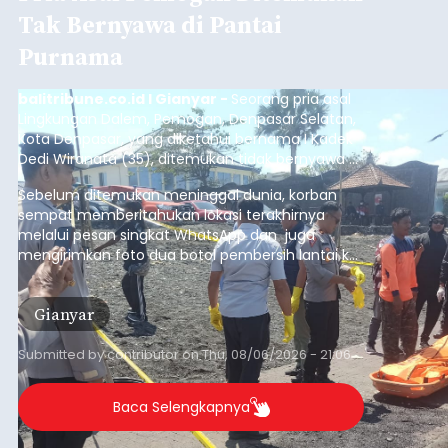
Tak Bernyawa di Pantai
Purnama
balitribune.co.id I Gianyar -
Seorang pria asal
Lingkungan Dalem, Pemogan, Denpasar Selatan,
Kota Denpasar, yang diketahui bernama I Kadek
Dedi Wiranata (35), ditemukan tidak bernyawa di
pesisir Pantai Purnama, Sukawati.
Sebelum ditemukan meninggal dunia, korban
sempat memberitahukan lokasi terakhirnya
melalui pesan singkat WhatsApp dan juga
mengirimkan foto dua botol pembersih lantai ke
istrinya.
Gianyar
Submitted by
contributor
on
Thu, 08/06/2026 - 21:06
Baca Selengkapnya