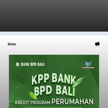
Iklan