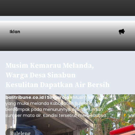
Iklan
Musim Kemarau Melanda,
Warga Desa Sinabun
Kesulitan Dapatkan Air Bersih
balitribune.co.id I Singaraja -
Musim kemarau
yang mulai melanda Kabupaten Buleleng
berdampak pada menurunnya debit sejumlah
sumber mata air. Kondisi tersebut menyebabkan
warga di beberapa desa mulai mengalami
kesulitan mendapatkan air bersih, terutama
Buleleng
untuk memenuhi kebutuhan mandi, cuci, dan