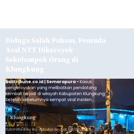
Diduga Salah Paham, Pemuda
Asal NTT Dikeroyok
Sekelompok Orang di
Klungkung
balitribune.co.id | Semarapura -
Kasus
pengeroyokan yang melibatkan pendatang
kembali terjadi di wilayah Kabupaten Klungkung.
Setelah sebelumnya sempat viral insiden
keributan di barat Pasar Galiran, peristiwa serupa
kini menimpa seorang pemuda asal Kabupaten
Klungkung
Sumba Barat Daya (SBD), Nusa Tenggara Timur
(NTT).
Submitted by
contributor
on
Sat, 08/08/2026 - 13:07