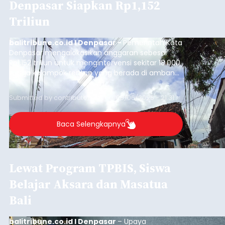
Denpasar Siapkan Rp1,152
Triliun
balitribune.co.id I Denpasar -
Pemerintah Kota
Denpasar mengalokasikan anggaran sebesar
Rp1,152 triliun untuk mengintervensi sekitar 18.000
warga kelompok rentan yang berada di ambang
garis kemiskinan. Langkah strategis ini diambil
guna menjaga masyarakat yang berada pada
Submitted by
contributor
on
Thu, 08/06/2026 - 21:31
kelompok desil 5 dan 6 tersebut agar tidak
merosot ke kategori miskin.
Baca Selengkapnya
Lewat Program TPBIS, Siswa
Belajar Aksara dan Masatua
Bali
balitribune.co.id I Denpasar
– Upaya