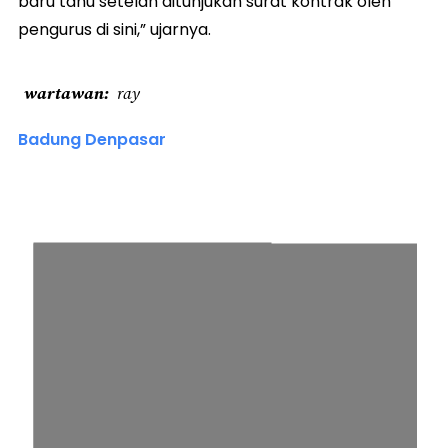
baru tahu setelah ditunjukan surat kontrak oleh
pengurus di sini,” ujarnya.
wartawan
ray
Badung Denpasar