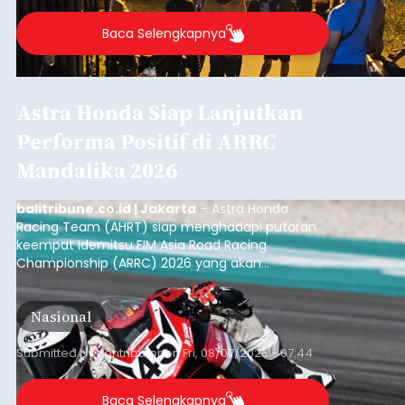
Baca Selengkapnya
Astra Honda Siap Lanjutkan
Performa Positif di ARRC
Mandalika 2026
balitribune.co.id | Jakarta
– Astra Honda
Racing Team (AHRT) siap menghadapi putaran
keempat Idemitsu FIM Asia Road Racing
Championship (ARRC) 2026 yang akan
berlangsung di Pertamina Mandalika
International Circuit, Lombok, Nusa Tenggara
Nasional
Barat, pada 7–9 Agustus 2026.
Submitted by
contributor
on
Fri, 08/07/2026 - 07:44
Baca Selengkapnya