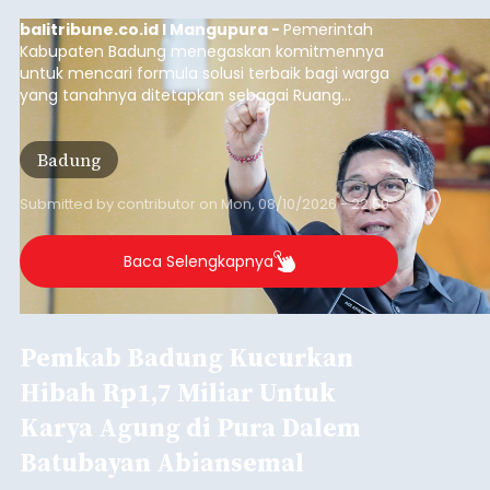
balitribune.co.id I Mangupura -
Pemerintah
Kabupaten Badung menegaskan komitmennya
untuk mencari formula solusi terbaik bagi warga
yang tanahnya ditetapkan sebagai Ruang
Terbuka Hijau (RTH) maupun Lahan Pertanian
Pangan Berkelanjutan (LP2B).
Badung
Submitted by
contributor
on
Mon, 08/10/2026 - 22:59
Baca Selengkapnya
Pemkab Badung Kucurkan
Hibah Rp1,7 Miliar Untuk
Karya Agung di Pura Dalem
Batubayan Abiansemal