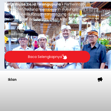
balitribune.co.id I Mangupura -
Pemerintah
Kabupaten Badung memberikan dukungan
terhadap pelaksanaan Karya Agung di Pura
Dalem, Banjar Batubayan, Desa Adat Batubayan,
Kecamatan Abiansemal. Dukungan tersebut
diwujudkan melalui bantuan hibah sebesar Rp1,7
Badung
miliar dari Anggaran Induk Tahun 2026.
Submitted by
contributor
on
Mon, 08/10/2026 - 22:55
Baca Selengkapnya
Iklan