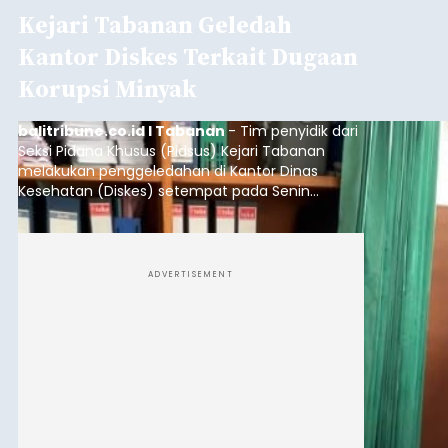
Kejari Tabanan Geledah
Kantor Diskes Terkait Dugaan
Korupsi Minyak
balitribune.co.id I Tabanan
- Tim penyidik dari
Seksi Pidana Khusus (Pidsus) Kejari Tabanan
melakukan penggeledahan di Kantor Dinas
Kesehatan (Diskes) setempat pada Senin
(10/8/2026).
ADVERTISEMENT