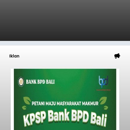
Iklan