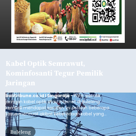
Kabel Optik Semrawut,
Kominfosanti Tegur Pemilik
Jaringan
balitribune.co.id I Singaraja -
Para pemilik
jaringan kabel optik atau internet di Buleleng
kembali mendapat sorotan. Ini setelah beberapa
kasus mencuat akibat keberadaan kabel yang
terpasang sembarangan. Bahkan nyaris
membuat celaka setelah pengendara sepeda
Buleleng
motor terjatuh akibat lehernya terlilit kabel yang