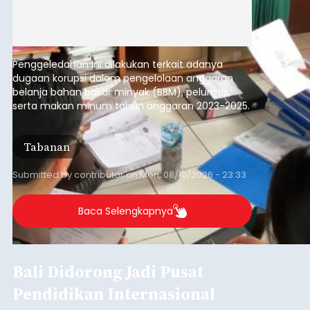
Penggeledahan ini dilakukan terkait adanya
dugaan korupsi dalam pengelolaan anggaran
belanja bahan bakar minyak (BBM), pelumas,
serta makan minum tahun anggaran 2023-2025.
Tabanan
Submitted by
contributor
on
Mon, 08/10/2026 - 23:33
Baca Selengkapnya
Bali Didorong Jadi Pusat
Pendidikan Internasional