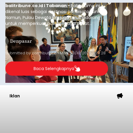
balitribune.co.id I Tabanan -
Bali selama ini
dikenal luas sebagai destinasi pariwisata dunia.
Namun, Pulau Dewata kini juga terus didorong
untuk memperkuat posisi sebagai pusat
pendidikan internasional atau "education hub".
Denpasar
Submitted by
contributor
on
Mon, 08/10/2026 - 23:28
Baca Selengkapnya
Iklan