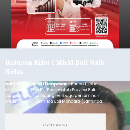
Ratusan Ribu UMKM Bali Naik
Kelas
balitribune.co.id I Denpasar -
Badan Usaha
Milik Daerah (BUMD) Pemerintah Provinsi Bali
yang bergerak di bidang lembaga penjaminan
kredit atau PT Jamkrida Bali Mandara (Jamkrida
Bali) telah mencatatkan penjaminan kredit
kepada 549 ribu usaha mikro, kecil dan
menengah (UMKM) di Bali.
ADVERTISEMENT