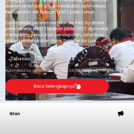
daerah setempat untuk melakukan optimalisasi
Pendapatan Asli Daerah (PAD) pada tahun
anggaran 2027.
Optimalisasi penerimaan dari sisi PAD itu dirasa
perlu karena APBD Tabanan pada 2027 diproyeksi
mengalami penurunan pendapatan, terutama
akibat pemangkasan dana Transfer Ke Luar
Daerah (TKD) dari pemerintah pusat.
Tabanan
Submitted by
contributor
on
Thu, 08/06/2026 - 20:33
Baca Selengkapnya
Iklan