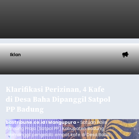
Iklan
Klarifikasi Perizinan, 4 Kafe
di Desa Baha Dipanggil Satpol
PP Badung
balitribune.co.id I Mangupura -
Satuan Polisi
Pamong Praja (Satpol PP) Kabupaten Badung
memanggil pengelola empat kafe di Desa Baha,