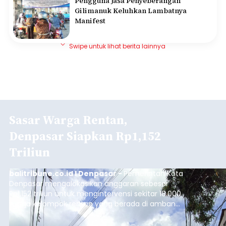
Pengguna Jasa Penyeberangan
Gilimanuk Keluhkan Lambatnya
Manifest
Swipe untuk lihat berita lainnya
Sasar Warga Rentan,
Denpasar Siapkan Rp1,152
Triliun
balitribune.co.id I Denpasar -
Pemerintah Kota
Denpasar mengalokasikan anggaran sebesar
Rp1,152 triliun untuk mengintervensi sekitar 18.000
warga kelompok rentan yang berada di ambang
garis kemiskinan. Langkah strategis ini diambil
guna menjaga masyarakat yang berada pada