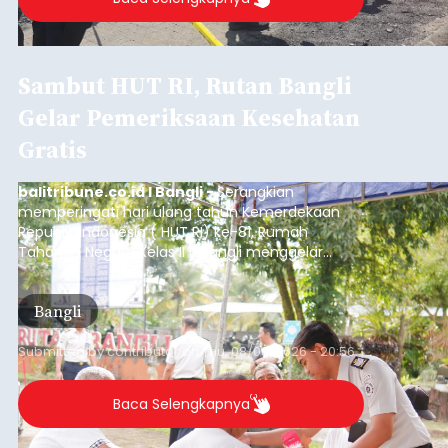
Sambut HUT RI, Rutan Bangli
Gelar Pemeriksaan Kesehatan
Gratis
balitribune.co.id I Bangli -
Serangkian
memperingati hari ulang tahun Kemerdekaan
Republik Indonesia ( HUT RI) ke-81, Rumah
Tahanan Negara Kelas II B Bangli menggelar
kegiatan pemeriksaan kesehatan gratis, Rabu
(6/8/2026).
Bangli
Submitted by
contributor
on
Thu, 08/06/2026 - 20:56
Baca Selengkapnya