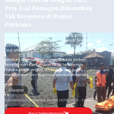
Pria Asal Pemogan Ditemukan
Tak Bernyawa di Pantai
Purnama
balitribune.co.id I Gianyar -
Seorang pria asal
Lingkungan Dalem, Pemogan, Denpasar Selatan,
Kota Denpasar, yang diketahui bernama I Kadek
Dedi Wiranata (35), ditemukan tidak bernyawa di
pesisir Pantai Purnama, Sukawati.
Sebelum ditemukan meninggal dunia, korban
sempat memberitahukan lokasi terakhirnya
melalui pesan singkat WhatsApp dan juga
mengirimkan foto dua botol pembersih lantai ke
istrinya.
Gianyar
Submitted by
contributor
on
Thu, 08/06/2026 - 21:06
Baca Selengkapnya