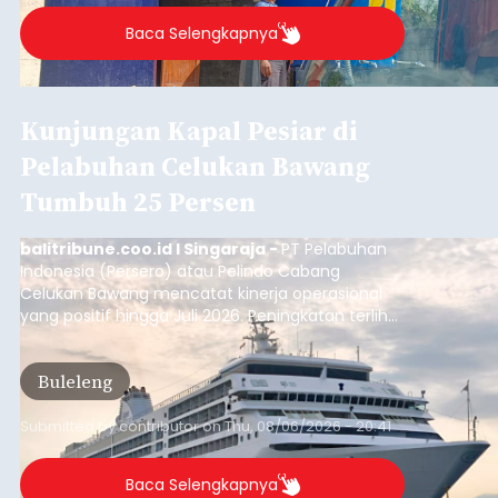
Baca Selengkapnya
Kunjungan Kapal Pesiar di
Pelabuhan Celukan Bawang
Tumbuh 25 Persen
balitribune.coo.id I Singaraja -
PT Pelabuhan
Indonesia (Persero) atau Pelindo Cabang
Celukan Bawang mencatat kinerja operasional
yang positif hingga Juli 2026. Peningkatan terlihat
dari arus kapal yang mencapai 1,48 juta Gross
Tonnage (GT), atau tumbuh 12,4 persen
Buleleng
dibandingkan periode yang sama tahun lalu
yang tercatat sebesar 1,32 juta GT.
Submitted by
contributor
on
Thu, 08/06/2026 - 20:41
Baca Selengkapnya