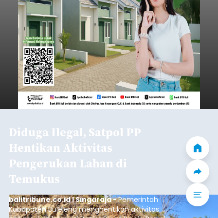
Diduga Ilegal, Satpol PP
Hentikan Aktivitas
Pengerukan Lahan di
Temukus
balitribune.co.id I Singaraja -
Pemerintah
Kabupaten Buleleng menghentikan aktivitas