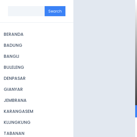
Skip
to
Search
main
content
BERANDA
Main
BADUNG
navigation
BANGLI
BULELENG
DENPASAR
GIANYAR
JEMBRANA
KARANGASEM
KLUNGKUNG
TABANAN