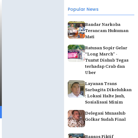
Popular News
Bandar Narkoba
Terancam Hukuman
Mati
Ratusan Sopir Gelar
“Long March” -
Tuntut Dishub Tegas
terhadap Crab dan
Uber
Layanan Trans
Sarbagita Dikeluhkan
: Lokasi Halte Jauh,
Sosialisasi Minim
Delegasi Munaslub
Golkar Sudah Final
Bansos Fiktif