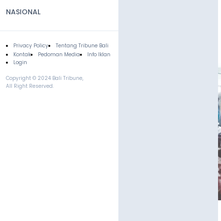
NASIONAL
Privacy Policy
Tentang Tribune Bali
Footer
Kontak
Pedoman Media
Info Iklan
Login
Copyright © 2024 Bali Tribune,
All Right Reserved.