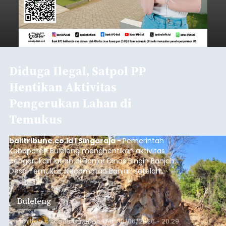
Diduga Ilegal, Satpol PP
Hentikan Aktivitas
Pengerukan Lahan di
Temukus
balitribune.co.id I Singaraja -
Pemerintah
Kabupaten Buleleng menghentikan aktivitas
pengerukan lahan di Banjar Dinas Bingin Banjah,
Desa Temukus, Kecamatan Banjar, setelah
ditemukan indikasi kegiatan pengambilan
material yang tidak sesuai dengan peruntukan
Buleleng
kawasan.
Submitted by
contributor
on
Thu, 08/06/2026 - 20:29