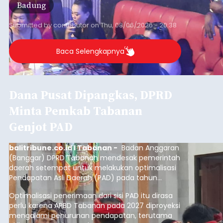
Badung
Submitted by
contributor
on
Thu, 08/06/2026 - 20:38
Baca Selengkapnya
Dana Pusat Dipangkas, DPRD
Minta Pemkab Tabanan
Genjot PAD
balitribune.co.id I Tabanan -
Badan Anggaran
(Banggar) DPRD Tabanan mendesak pemerintah
daerah setempat untuk melakukan optimalisasi
Pendapatan Asli Daerah (PAD) pada tahun
anggaran 2027.
Optimalisasi penerimaan dari sisi PAD itu dirasa
perlu karena APBD Tabanan pada 2027 diproyeksi
mengalami penurunan pendapatan, terutama