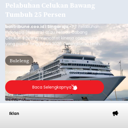
Pelabuhan Celukan Bawang
Tumbuh 25 Persen
balitribune.coo.id I Singaraja -
PT Pelabuhan
Indonesia (Persero) atau Pelindo Cabang
Celukan Bawang mencatat kinerja operasional
yang positif hingga Juli 2026. Peningkatan terlihat
dari arus kapal yang mencapai 1,48 juta Gross
Tonnage (GT), atau tumbuh 12,4 persen
Buleleng
dibandingkan periode yang sama tahun lalu
yang tercatat sebesar 1,32 juta GT.
Submitted by
contributor
on
Thu, 08/06/2026 - 20:41
Baca Selengkapnya
Iklan