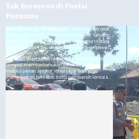
Tak Bernyawa di Pantai
Purnama
balitribune.co.id I Gianyar -
Seorang pria asal
Lingkungan Dalem, Pemogan, Denpasar Selatan,
Kota Denpasar, yang diketahui bernama I Kadek
Dedi Wiranata (35), ditemukan tidak bernyawa di
pesisir Pantai Purnama, Sukawati.
Sebelum ditemukan meninggal dunia, korban
sempat memberitahukan lokasi terakhirnya
melalui pesan singkat WhatsApp dan juga
mengirimkan foto dua botol pembersih lantai ke
istrinya.