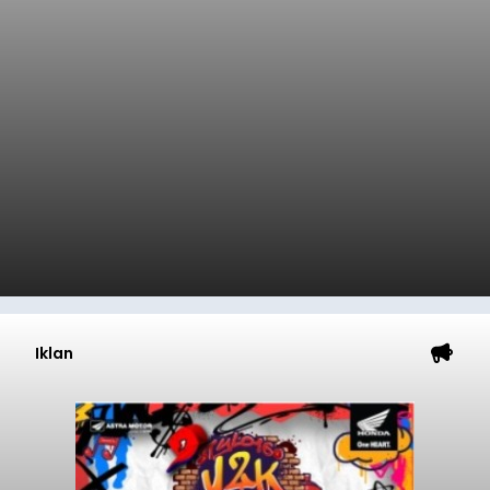
Iklan