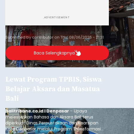
ADVERTISEMENT
Submitted by
contributor
on
Thu, 08/06/2026 - 21:31
Baca Selengkapnya
Lewat Program TPBIS, Siswa
Belajar Aksara dan Masatua
Bali
balitribune.co.id I Denpasar
– Upaya
melestarikan Bahasa dan Aksara Bali terus
diperkuat Dinas Perpustakaan dan Kearsipan
Kota Denpasar melalui Program Transformasi