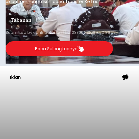
akibat pemangkasan dana Transfer Ke Luar
Daerah (TKD) dari pemerintah pusat.
Tabanan
Submitted by
contributor
on
Thu, 08/06/2026 - 20:33
Baca Selengkapnya
Iklan