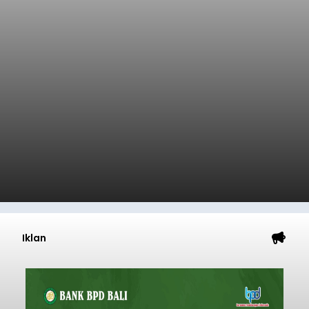
Iklan