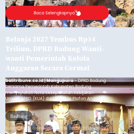
Baca Selengkapnya
Belanja 2027 Tembus Rp14
Triliun, DPRD Badung Wanti-
wanti Pemerintah Kelola
Anggaran Secara Cermat
balitribune.co.id | Mangupura
- DPRD Badung
bersama Pemerintah Kabupaten Badung
menyepakati Nota Kesepakatan Kebijakan
Umum APBD (KUA) dan Prioritas Plafon Anggaran
Sementara (PPAS) Tahun Anggaran 2027 dalam
rapat paripurna yang digelar di Gedung DPRD
Badung
Badung, Kamis (6/8/2026).
Submitted by
contributor
on
Thu, 08/06/2026 - 20:27