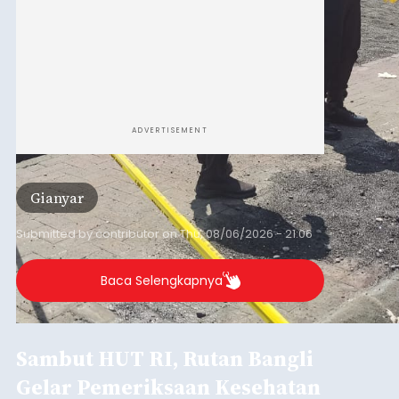
ADVERTISEMENT
Gianyar
Submitted by
contributor
on
Thu, 08/06/2026 - 21:06
Baca Selengkapnya
Sambut HUT RI, Rutan Bangli
Gelar Pemeriksaan Kesehatan