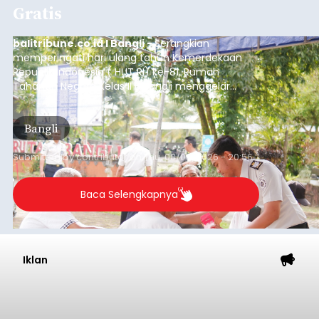
Gratis
balitribune.co.id I Bangli -
Serangkian
memperingati hari ulang tahun Kemerdekaan
Republik Indonesia ( HUT RI) ke-81, Rumah
Tahanan Negara Kelas II B Bangli menggelar
kegiatan pemeriksaan kesehatan gratis, Rabu
(6/8/2026).
Bangli
Submitted by
contributor
on
Thu, 08/06/2026 - 20:56
Baca Selengkapnya
Iklan