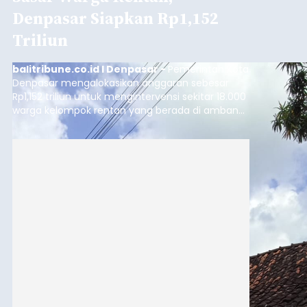
Denpasar Siapkan Rp1,152
Triliun
balitribune.co.id I Denpasar -
Pemerintah Kota
Denpasar mengalokasikan anggaran sebesar
Rp1,152 triliun untuk mengintervensi sekitar 18.000
warga kelompok rentan yang berada di ambang
garis kemiskinan. Langkah strategis ini diambil
guna menjaga masyarakat yang berada pada
kelompok desil 5 dan 6 tersebut agar tidak
merosot ke kategori miskin.