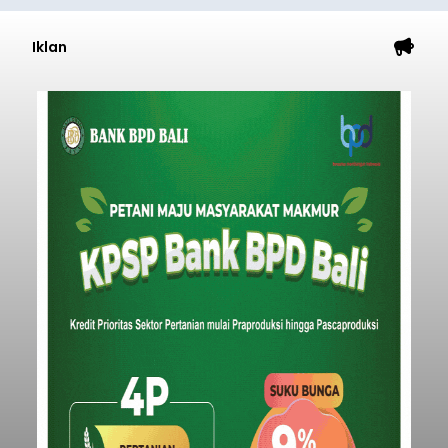
Iklan