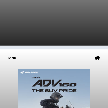
Iklan