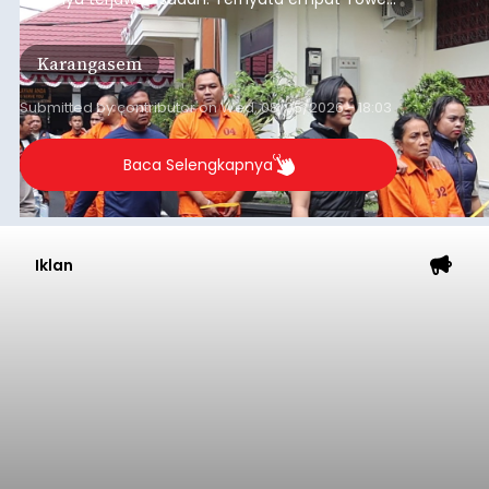
BTS Seluler yang berada di lokasi berbeda di
wilayah Karangasem telah dibobol maling,
Karangasem
dimana bagian modul penguat signal yang
berada di Tower BTS Seluler itu hilang dicuri.
Submitted by
contributor
on
Wed, 08/05/2026 - 18:03
Baca Selengkapnya
Iklan