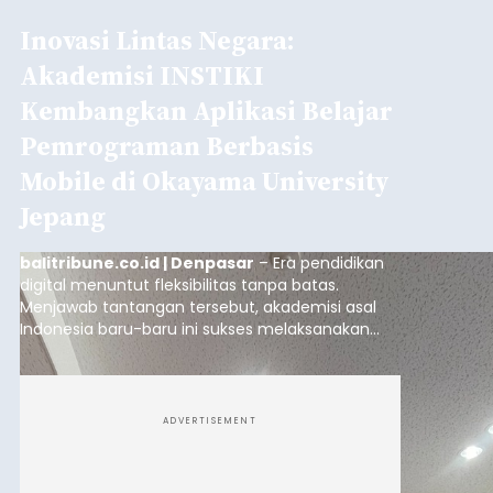
Inovasi Lintas Negara:
Akademisi INSTIKI
Kembangkan Aplikasi Belajar
Pemrograman Berbasis
Mobile di Okayama University
Jepang
balitribune.co.id | Denpasar
– Era pendidikan
digital menuntut fleksibilitas tanpa batas.
Menjawab tantangan tersebut, akademisi asal
Indonesia baru-baru ini sukses melaksanakan
program Pengabdian Kepada Masyarakat (PKM)
skala internasional di Distributed Systems
Laboratory, Okayama University, Jepang.
ADVERTISEMENT