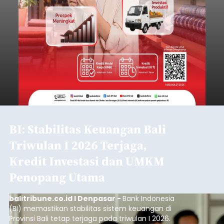
BI: Stabilitas Keuangan Bali
Triwulan I 2026 Terjaga,
Kredit Investasi dan UMKM
Penopang Utama
balitribune.co.id I Denpasar -
Bank Indonesia
(BI) memastikan stabilitas sistem keuangan di
Provinsi Bali tetap terjaga pada triwulan I 2026.