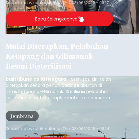
Submitted by
contributor
on
Thu, 08/06/2026 - 06:17
Baca Selengkapnya
Mulai Diterapkan, Pelabuhan
Ketapang dan Gilimanuk
Resmi Disterilisasi
balitribune.co.id | Negara
- Sterilisasi kini telah
diterapkan secara penuh pada pelabuhan di
lintas Ketapang-Gilimanuk. Sterilisasi pelabuhan
ini secara serentak diimplementasikan bersama
empat pelabuhan utama lainnya, yakni
Pelabuhan Merak, Bakauheni, Kayangan, dan
Jembrana
Lembar pada Rabu (5/8/2026).
Submitted by
contributor
on
Thu, 08/06/2026 - 06:14