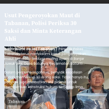
Usut Pengeroyokan Maut di
Tabanan, Polisi Periksa 30
Saksi dan Minta Keterangan
Ahli
balitribune.co.id | Tabanan
- Penyidik Polres
Tabanan terus mendalami kasus pengeroyokan
maut terhadap terduga maling ayam di Banjar
Juwuk Legi, Desa Batunya, Kecamatan Baturiti
yang terjadi beberapa waktu lalu.
Dalam perkembangannya, penyidik kepolisian
sudah memeriksa 30 orang saksi. Tidak hanya itu,
penyidik juga melibatkan ahli pidana untuk
memperkuat konstruksi hukum terhadap lima
orang tersangka yang saat ini ditahan.
Tabanan