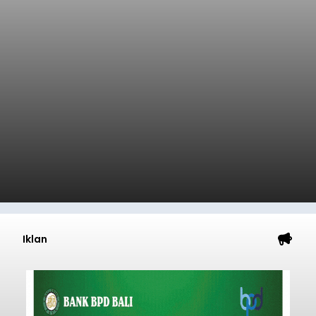
Iklan