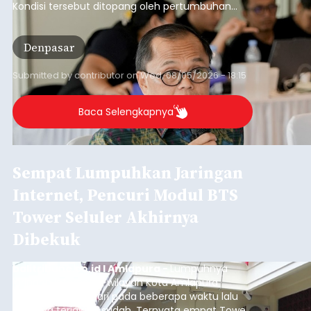
Kondisi tersebut ditopang oleh pertumbuhan
penyaluran kredit yang masih positif, terutama
pada sektor-sektor utama penggerak ekonomi
Denpasar
daerah, dengan risiko kredit yang tetap
terkendali.
Submitted by
contributor
on
Wed, 08/05/2026 - 18:15
Baca Selengkapnya
Sempat Lumpuhkan Jaringan
Internet, Pencuri Modul BTS
Tower Seluler Akhirnya
Dibekuk
balitribune.co.id I Amlapura -
Lumpuhnya
jaringan internet di wilayah Kota Amlapura
selama berhari-hari pada beberapa waktu lalu
akhirnya terjawab sudah. Ternyata empat Tower