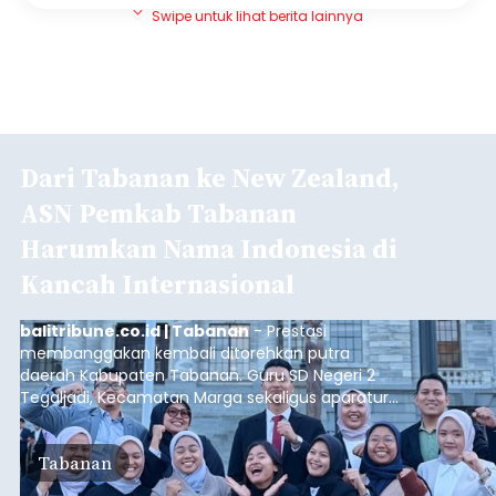
Swipe untuk lihat berita lainnya
Dari Tabanan ke New Zealand,
ASN Pemkab Tabanan
Harumkan Nama Indonesia di
Kancah Internasional
balitribune.co.id | Tabanan
- Prestasi
membanggakan kembali ditorehkan putra
daerah Kabupaten Tabanan. Guru SD Negeri 2
Tegaljadi, Kecamatan Marga sekaligus aparatur
sipil negara (ASN) Pemerintah Kabupaten
Tabanan, I Ketut Darjika Astu (31), berhasil lolos
Tabanan
dalam program beasiswa bergengsi New Zealand
English Language Training for Officials (NZELTO)