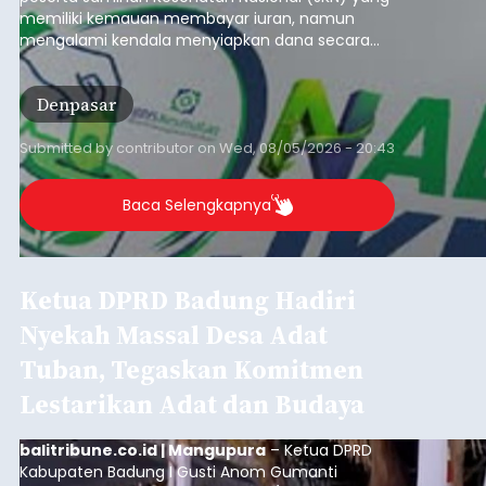
memiliki kemauan membayar iuran, namun
mengalami kendala menyiapkan dana secara
penuh saat jatuh tempo pembayaran iuran.
Kondisi ini terutama dialami oleh peserta
Denpasar
segmen Pekerja Bukan Penerima Upah (PBPU)
yang memiliki penghasilan tidak tetap.
Submitted by
contributor
on
Wed, 08/05/2026 - 20:43
Baca Selengkapnya
Ketua DPRD Badung Hadiri
Nyekah Massal Desa Adat
Tuban, Tegaskan Komitmen
Lestarikan Adat dan Budaya
balitribune.co.id | Mangupura
– Ketua DPRD
Kabupaten Badung I Gusti Anom Gumanti