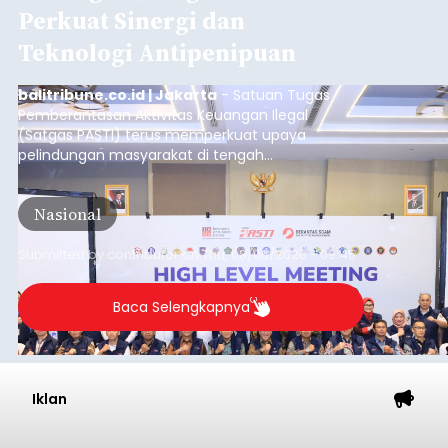
Perkuat Sinergi dan
Teknologi Antipenipuan
balitribune.co.id | Jakarta
- Satuan Tugas
Pemberantasan Aktivitas Keuangan Ilegal
(Satgas PASTI) terus memperkuat upaya
pelindungan masyarakat di tengah
meningkatnya ancaman penipuan digital yang
semakin kompleks.
Nasional
Submitted by
contributor
on
Thu, 08/06/2026 - 09:45
Baca Selengkapnya
Iklan