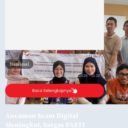
Nasional
Submitted by
contributor
on
Thu, 08/06/2026 - 12:20
Baca Selengkapnya
Ancaman Scam Digital
Meningkat, Satgas PASTI