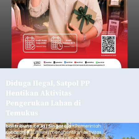
Diduga Ilegal, Satpol PP
Hentikan Aktivitas
Pengerukan Lahan di
Temukus
balitribune.co.id I Singaraja -
Pemerintah
Kabupaten Buleleng menghentikan aktivitas
pengerukan lahan di Banjar Dinas Bingin Banjah,