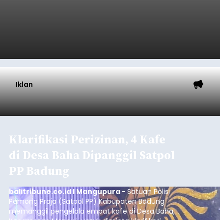
Iklan
Klarifikasi Perizinan, 4 Kafe
di Desa Baha Dipanggil Satpol
PP Badung
balitribune.co.id I Mangupura -
Satuan Polisi
Pamong Praja (Satpol PP) Kabupaten Badung
memanggil pengelola empat kafe di Desa Baha,