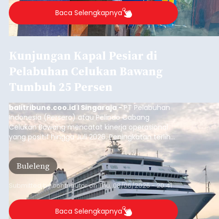
Baca Selengkapnya
Kunjungan Kapal Pesiar di
Pelabuhan Celukan Bawang
Tumbuh 25 Persen
balitribune.coo.id I Singaraja -
PT Pelabuhan
Indonesia (Persero) atau Pelindo Cabang
Celukan Bawang mencatat kinerja operasional
yang positif hingga Juli 2026. Peningkatan terlihat
dari arus kapal yang mencapai 1,48 juta Gross
Tonnage (GT), atau tumbuh 12,4 persen
Buleleng
dibandingkan periode yang sama tahun lalu
yang tercatat sebesar 1,32 juta GT.
Submitted by
contributor
on
Thu, 08/06/2026 - 20:41
Baca Selengkapnya