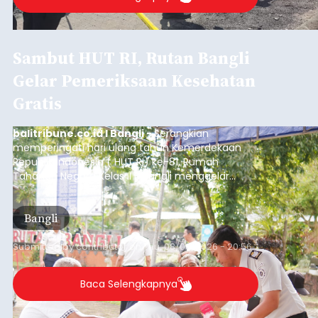
Sambut HUT RI, Rutan Bangli
Gelar Pemeriksaan Kesehatan
Gratis
balitribune.co.id I Bangli -
Serangkian
memperingati hari ulang tahun Kemerdekaan
Republik Indonesia ( HUT RI) ke-81, Rumah
Tahanan Negara Kelas II B Bangli menggelar
kegiatan pemeriksaan kesehatan gratis, Rabu
(6/8/2026).
Bangli
Submitted by
contributor
on
Thu, 08/06/2026 - 20:56
Baca Selengkapnya