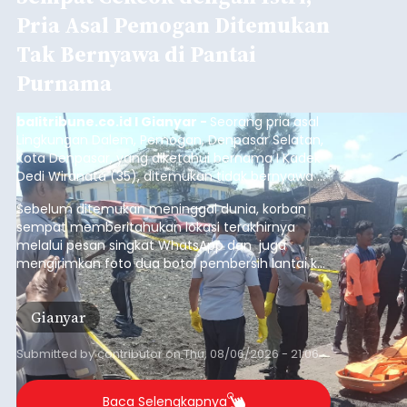
Pria Asal Pemogan Ditemukan
Tak Bernyawa di Pantai
Purnama
balitribune.co.id I Gianyar -
Seorang pria asal
Lingkungan Dalem, Pemogan, Denpasar Selatan,
Kota Denpasar, yang diketahui bernama I Kadek
Dedi Wiranata (35), ditemukan tidak bernyawa di
pesisir Pantai Purnama, Sukawati.
Sebelum ditemukan meninggal dunia, korban
sempat memberitahukan lokasi terakhirnya
melalui pesan singkat WhatsApp dan juga
mengirimkan foto dua botol pembersih lantai ke
istrinya.
Gianyar
Submitted by
contributor
on
Thu, 08/06/2026 - 21:06
Baca Selengkapnya