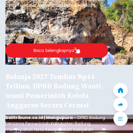
Desa Temukus, Kecamatan Banjar, setelah
ditemukan indikasi kegiatan pengambilan
material yang tidak sesuai dengan peruntukan
Buleleng
kawasan.
Submitted by
contributor
on
Thu, 08/06/2026 - 20:29
Baca Selengkapnya
Belanja 2027 Tembus Rp14
Triliun, DPRD Badung Wanti-
wanti Pemerintah Kelola
Anggaran Secara Cermat
balitribune.co.id | Mangupura
- DPRD Badung
bersama Pemerintah Kabupaten Badung
menyepakati Nota Kesepakatan Kebijakan