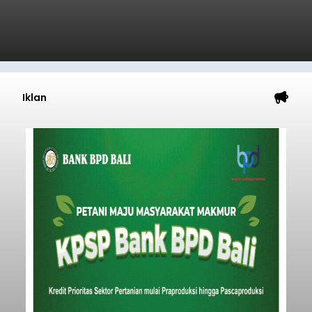
Iklan