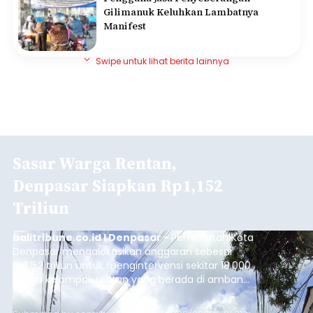
Gilimanuk Keluhkan Lambatnya
Manifest
Swipe untuk lihat berita lainnya
Sasar Warga Rentan,
Denpasar Siapkan Rp1,152
Triliun
balitribune.co.id I Denpasar -
Pemerintah Kota
Denpasar mengalokasikan anggaran sebesar
Rp1,152 triliun untuk mengintervensi sekitar 18.000
warga kelompok rentan yang berada di ambang
garis kemiskinan. Langkah strategis ini diambil
guna menjaga masyarakat yang berada pada