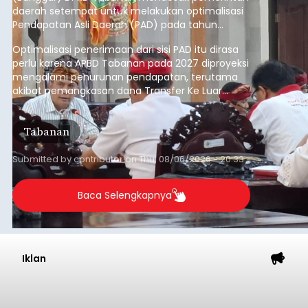
daerah setempat untuk melakukan optimalisasi
Pendapatan Asli Daerah (PAD) pada tahun
anggaran 2027.
Optimalisasi penerimaan dari sisi PAD itu dirasa
perlu karena APBD Tabanan pada 2027 diproyeksi
mengalami penurunan pendapatan, terutama
akibat pemangkasan dana Transfer Ke Luar
Daerah (TKD) dari pemerintah pusat.
Tabanan
Submitted by
contributor
on
Thu, 08/06/2026 - 20:33
Baca Selengkapnya
Iklan