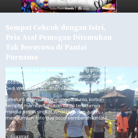
Sempat Cekcok dengan Istri,
Pria Asal Pemogan Ditemukan
Tak Bernyawa di Pantai
Purnama
balitribune.co.id I Gianyar -
Seorang pria asal
Lingkungan Dalem, Pemogan, Denpasar Selatan,
Kota Denpasar, yang diketahui bernama I Kadek
Dedi Wiranata (35), ditemukan tidak bernyawa di
pesisir Pantai Purnama, Sukawati.
Sebelum ditemukan meninggal dunia, korban
sempat memberitahukan lokasi terakhirnya
melalui pesan singkat WhatsApp dan juga
mengirimkan foto dua botol pembersih lantai ke
istrinya.
Gianyar