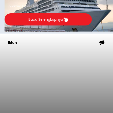
yang tercatat sebesar 1,32 juta GT.
Submitted by
contributor
on
Thu, 08/06/2026 - 20:41
Baca Selengkapnya
Iklan