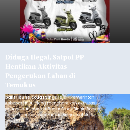
Diduga Ilegal, Satpol PP
Hentikan Aktivitas
Pengerukan Lahan di
Temukus
balitribune.co.id I Singaraja -
Pemerintah
Kabupaten Buleleng menghentikan aktivitas
pengerukan lahan di Banjar Dinas Bingin Banjah,
Desa Temukus, Kecamatan Banjar, setelah
ditemukan indikasi kegiatan pengambilan
material yang tidak sesuai dengan peruntukan