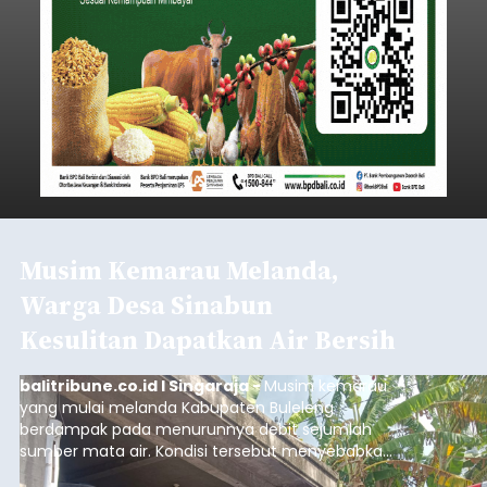
Musim Kemarau Melanda,
Warga Desa Sinabun
Kesulitan Dapatkan Air Bersih
balitribune.co.id I Singaraja -
Musim kemarau
yang mulai melanda Kabupaten Buleleng
berdampak pada menurunnya debit sejumlah
sumber mata air. Kondisi tersebut menyebabkan
warga di beberapa desa mulai mengalami