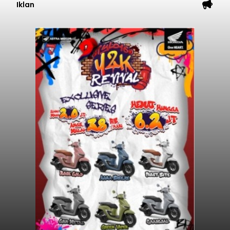
Iklan