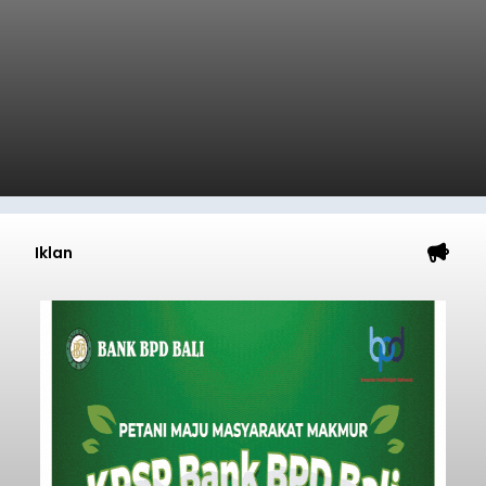
Iklan