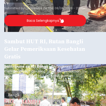
Submitted by
contributor
on
Thu, 08/06/2026 - 21:06
Baca Selengkapnya
Sambut HUT RI, Rutan Bangli
Gelar Pemeriksaan Kesehatan
Gratis
balitribune.co.id I Bangli -
Serangkian
memperingati hari ulang tahun Kemerdekaan
Republik Indonesia ( HUT RI) ke-81, Rumah
Tahanan Negara Kelas II B Bangli menggelar
kegiatan pemeriksaan kesehatan gratis, Rabu
(6/8/2026).
Bangli
Submitted by
contributor
on
Thu, 08/06/2026 - 20:56