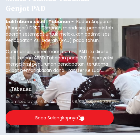
Genjot PAD
balitribune.co.id I Tabanan -
Badan Anggaran
(Banggar) DPRD Tabanan mendesak pemerintah
daerah setempat untuk melakukan optimalisasi
Pendapatan Asli Daerah (PAD) pada tahun
anggaran 2027.
Optimalisasi penerimaan dari sisi PAD itu dirasa
perlu karena APBD Tabanan pada 2027 diproyeksi
mengalami penurunan pendapatan, terutama
akibat pemangkasan dana Transfer Ke Luar
Daerah (TKD) dari pemerintah pusat.
Tabanan
Submitted by
contributor
on
Thu, 08/06/2026 - 20:33
Baca Selengkapnya