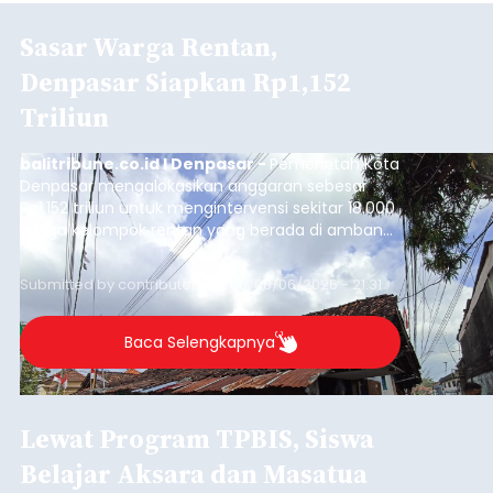
Sasar Warga Rentan,
Denpasar Siapkan Rp1,152
Triliun
balitribune.co.id I Denpasar -
Pemerintah Kota
Denpasar mengalokasikan anggaran sebesar
Rp1,152 triliun untuk mengintervensi sekitar 18.000
warga kelompok rentan yang berada di ambang
garis kemiskinan. Langkah strategis ini diambil
guna menjaga masyarakat yang berada pada
Submitted by
contributor
on
Thu, 08/06/2026 - 21:31
kelompok desil 5 dan 6 tersebut agar tidak
merosot ke kategori miskin.
Baca Selengkapnya
Lewat Program TPBIS, Siswa
Belajar Aksara dan Masatua