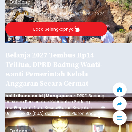
Buleleng
kawasan.
Submitted by
contributor
on
Thu, 08/06/2026 - 20:29
Baca Selengkapnya
Belanja 2027 Tembus Rp14
Triliun, DPRD Badung Wanti-
wanti Pemerintah Kelola
Anggaran Secara Cermat
balitribune.co.id | Mangupura
- DPRD Badung
bersama Pemerintah Kabupaten Badung
menyepakati Nota Kesepakatan Kebijakan
Umum APBD (KUA) dan Prioritas Plafon Anggaran
Sementara (PPAS) Tahun Anggaran 2027 dalam
rapat paripurna yang digelar di Gedung DPRD
Badung
Badung, Kamis (6/8/2026).