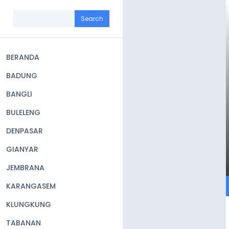
Skip
to
Search
main
content
BERANDA
Main
BADUNG
navigation
BANGLI
BULELENG
DENPASAR
GIANYAR
JEMBRANA
KARANGASEM
KLUNGKUNG
TABANAN