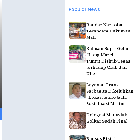
Popular News
Bandar Narkoba
Terancam Hukuman
Mati
Ratusan Sopir Gelar
“Long March” -
Tuntut Dishub Tegas
terhadap Crab dan
Uber
Layanan Trans
Sarbagita Dikeluhkan
: Lokasi Halte Jauh,
Sosialisasi Minim
Delegasi Munaslub
Golkar Sudah Final
Bansos Fiktif