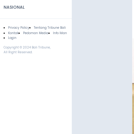
NASIONAL
Privacy Policy
Tentang Tribune Bali
Footer
Kontak
Pedoman Media
Info Iklan
Login
Copyright © 2024 Bali Tribune,
All Right Reserved.