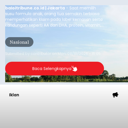
baloitribune.co.id | Jakarta
- Saat memilih
susu formula anak, orang tua semakin terbiasa
memperhatikan klaim pada label kemasan serta
kandungan seperti AA dan DHA, protein, vitamin,
mineral, hingga gula tambahan. Namun, satu hal
yang belum banyak dicermati adalah dari mana
Nasional
sumber susu yang digunakan.
Submitted by
contributor
on
Mon, 08/10/2026 - 15:05
Baca Selengkapnya
Iklan