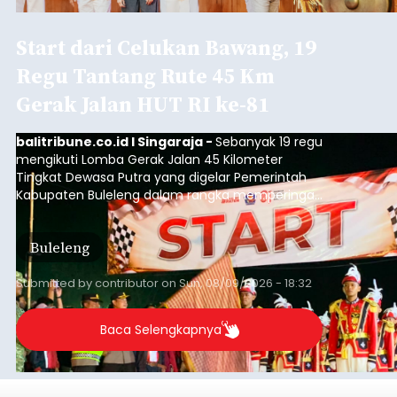
Start dari Celukan Bawang, 19
Regu Tantang Rute 45 Km
Gerak Jalan HUT RI ke-81
balitribune.co.id I Singaraja -
Sebanyak 19 regu
mengikuti Lomba Gerak Jalan 45 Kilometer
Tingkat Dewasa Putra yang digelar Pemerintah
Kabupaten Buleleng dalam rangka memperingati
HUT ke-81 Kemerdekaan Republik Indonesia.
Lomba resmi dimulai dari Lapangan Sepak Bola
Buleleng
Desa Celukan Bawang, Sabtu (8/8/2026) malam.
Submitted by
contributor
on
Sun, 08/09/2026 - 18:32
Baca Selengkapnya