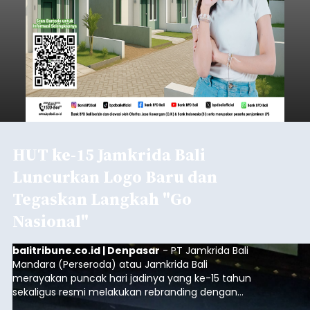
HUT ke-15 Jamkrida Bali
Luncurkan Logo Baru dan
Tegaskan Langkah "Go
Nasional"
balitribune.co.id | Denpasar
- PT Jamkrida Bali
Mandara (Perseroda) atau Jamkrida Bali
merayakan puncak hari jadinya yang ke-15 tahun
sekaligus resmi melakukan rebranding dengan
meluncurkan logo baru perusahaan. Peluncuran