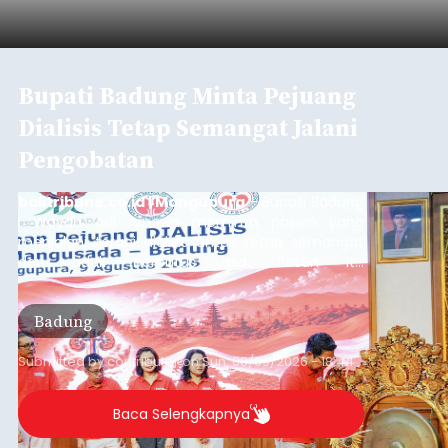
Bupati Badung Minta Pejuang
Dialisis Tetap Semangat Jalani
Pengobatan
balitribune.co.id | Mangupura
- Bupati Badung
I Wayan Adi Arnawa meminta pasien yang
menjalani terapi dialisis untuk tetap semangat
dan tidak berputus asa. Pesan itu
disampaikannya saat menghadiri Sarasehan
Pejuang Dialisis yang digelar RSD Mangusada di
Badung
Ruang Kertha Gosana, Puspem Badung, Minggu
(9/8/2026).
Submitted by
contributor
on
Sun, 08/09/2026 - 18:44
Baca Selengkapnya