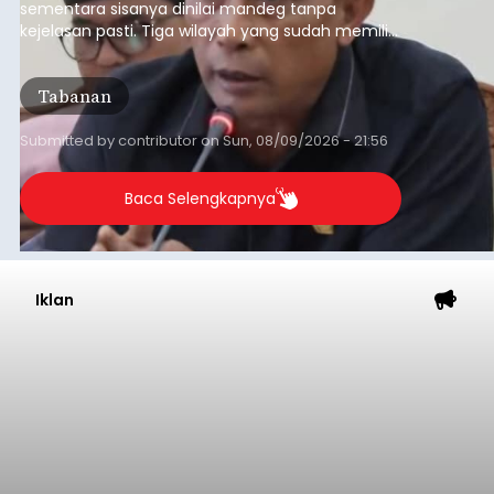
sementara sisanya dinilai mandeg tanpa
kejelasan pasti. Tiga wilayah yang sudah memiliki
RDTR tersebut meliputi Kecamatan Kediri,
Tabanan, dan Selemadeg Barat.
Tabanan
Submitted by
contributor
on
Sun, 08/09/2026 - 21:56
Baca Selengkapnya
Iklan