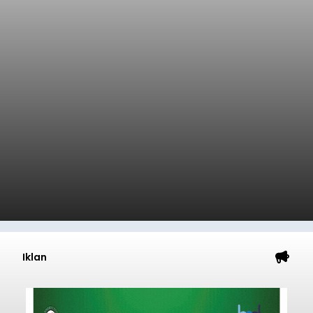
Iklan