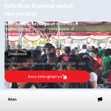
Salurkan Bantuan untuk
Masyarakat
balitribune.co.id | Negara
- Pasar Rakyat
“Berbelanja dan Berbagi” resmi digelar di
Kabupaten Jembrana, Jumat (7/8/2026).
Kegiatan yang digelar Gedung Kesenian Ir.
Soekarno ini memadukan pemberdayaan
ekonomi masyarakat dengan aksi sosial tersebut
Jembrana
mendapat antusiasme tinggi dan mencatat nilai
transaksi mencapai Rp672.733.200.
Submitted by
contributor
on
Sat, 08/08/2026 - 20:11
Baca Selengkapnya
Iklan