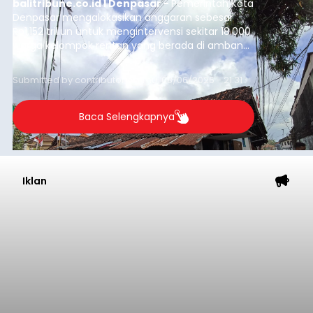
balitribune.co.id I Denpasar -
Pemerintah Kota
Denpasar mengalokasikan anggaran sebesar
Rp1,152 triliun untuk mengintervensi sekitar 18.000
warga kelompok rentan yang berada di ambang
garis kemiskinan. Langkah strategis ini diambil
guna menjaga masyarakat yang berada pada
Submitted by
contributor
on
Thu, 08/06/2026 - 21:31
kelompok desil 5 dan 6 tersebut agar tidak
merosot ke kategori miskin.
Baca Selengkapnya
Iklan