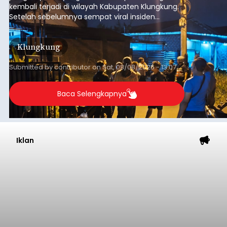
kembali terjadi di wilayah Kabupaten Klungkung.
Setelah sebelumnya sempat viral insiden
keributan di barat Pasar Galiran, peristiwa serupa
kini menimpa seorang pemuda asal Kabupaten
Klungkung
Sumba Barat Daya (SBD), Nusa Tenggara Timur
(NTT).
Submitted by
contributor
on
Sat, 08/08/2026 - 13:07
Baca Selengkapnya
Iklan