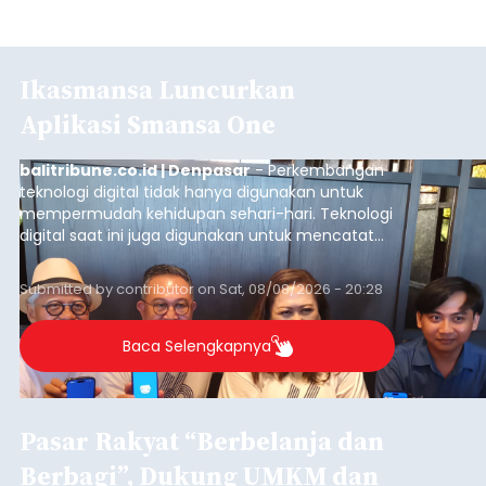
Ikasmansa Luncurkan
Aplikasi Smansa One
balitribune.co.id | Denpasar
- Perkembangan
teknologi digital tidak hanya digunakan untuk
mempermudah kehidupan sehari-hari. Teknologi
digital saat ini juga digunakan untuk mencatat
dan mengelola data base alumni dari suatu
sekolah, salah satunya adalah alumni SMA 1
Submitted by
contributor
on
Sat, 08/08/2026 - 20:28
Denpasar.
Baca Selengkapnya
Pasar Rakyat “Berbelanja dan
Berbagi”, Dukung UMKM dan