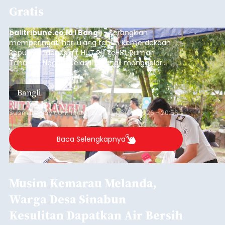
Gratis
balitribune.co.id I Bangli -
Serangkian
memperingati hari ulang tahun Kemerdekaan
Republik Indonesia ( HUT RI) ke-81, Rumah
Tahanan Negara Kelas II B Bangli menggelar
kegiatan pemeriksaan kesehatan gratis, Rabu
(6/8/2026).
Bangli
Submitted by
contributor
on
Thu, 08/06/2026 - 20:56
Baca Selengkapnya
Musim Kemarau Melanda,
Warga Desa Sinabun
Kesulitan Dapatkan Air Bersih