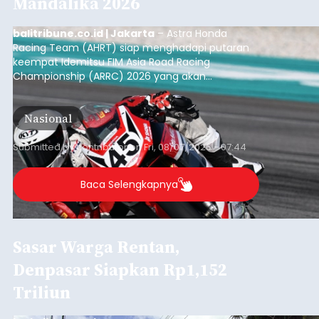
Mandalika 2026
balitribune.co.id | Jakarta
– Astra Honda
Racing Team (AHRT) siap menghadapi putaran
keempat Idemitsu FIM Asia Road Racing
Championship (ARRC) 2026 yang akan
berlangsung di Pertamina Mandalika
International Circuit, Lombok, Nusa Tenggara
Nasional
Barat, pada 7–9 Agustus 2026.
Submitted by
contributor
on
Fri, 08/07/2026 - 07:44
Baca Selengkapnya
Sasar Warga Rentan,
Denpasar Siapkan Rp1,152
Triliun