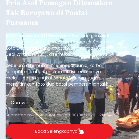
Pria Asal Pemogan Ditemukan
Tak Bernyawa di Pantai
Purnama
balitribune.co.id I Gianyar -
Seorang pria asal
Lingkungan Dalem, Pemogan, Denpasar Selatan,
Kota Denpasar, yang diketahui bernama I Kadek
Dedi Wiranata (35), ditemukan tidak bernyawa di
pesisir Pantai Purnama, Sukawati.
Sebelum ditemukan meninggal dunia, korban
sempat memberitahukan lokasi terakhirnya
melalui pesan singkat WhatsApp dan juga
mengirimkan foto dua botol pembersih lantai ke
istrinya.
Gianyar
Submitted by
contributor
on
Thu, 08/06/2026 - 21:06
Baca Selengkapnya