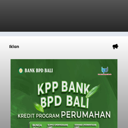
Iklan