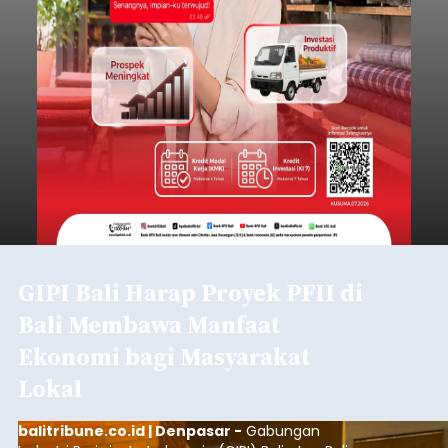
GIPI Bali Harap Proyek PFII di
Bali Membawa Manfaat
Ekonomi bagi Masyarakat
Lokal
balitribune.co.id | Denpasar -
Gabungan