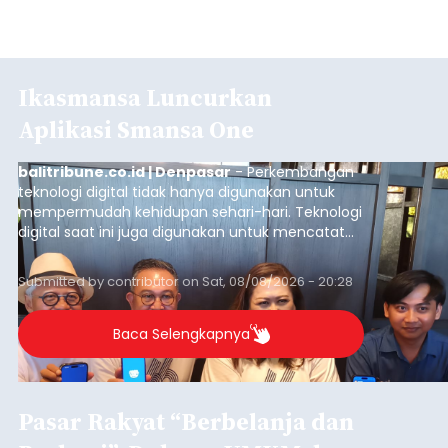
Ikasmansa Luncurkan
Aplikasi Smansa One
balitribune.co.id | Denpasar
- Perkembangan
teknologi digital tidak hanya digunakan untuk
mempermudah kehidupan sehari-hari. Teknologi
digital saat ini juga digunakan untuk mencatat
dan mengelola data base alumni dari suatu
sekolah, salah satunya adalah alumni SMA 1
Submitted by
contributor
on
Sat, 08/08/2026 - 20:28
Denpasar.
Baca Selengkapnya
Pasar Rakyat “Berbelanja dan