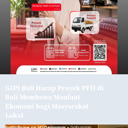
GIPI Bali Harap Proyek PFII di
Bali Membawa Manfaat
Ekonomi bagi Masyarakat
Lokal
balitribune.co.id | Denpasar -
Gabungan