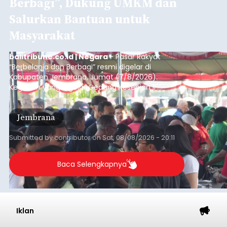
Berbagi”, Dukung UMKM dan
Salurkan Bantuan untuk
Masyarakat
balitribune.co.id | Negara
- Pasar Rakyat
“Berbelanja dan Berbagi” resmi digelar di
Kabupaten Jembrana, Jumat (7/8/2026).
Kegiatan yang digelar Gedung Kesenian Ir.
Soekarno ini memadukan pemberdayaan
ekonomi masyarakat dengan aksi sosial tersebut
Jembrana
mendapat antusiasme tinggi dan mencatat nilai
transaksi mencapai Rp672.733.200.
Submitted by
contributor
on
Sat, 08/08/2026 - 20:11
Baca Selengkapnya
Iklan