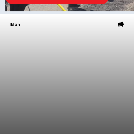
Iklan