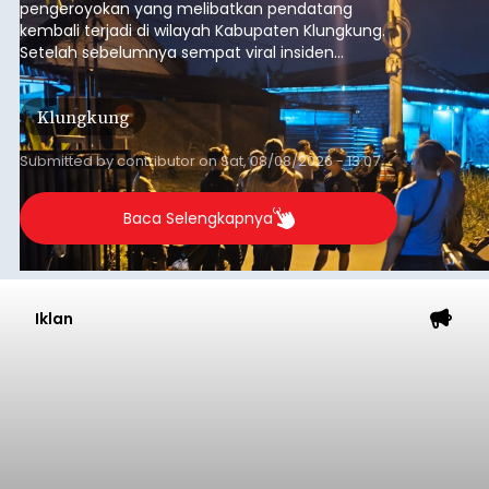
pengeroyokan yang melibatkan pendatang
kembali terjadi di wilayah Kabupaten Klungkung.
Setelah sebelumnya sempat viral insiden
keributan di barat Pasar Galiran, peristiwa serupa
kini menimpa seorang pemuda asal Kabupaten
Klungkung
Sumba Barat Daya (SBD), Nusa Tenggara Timur
(NTT).
Submitted by
contributor
on
Sat, 08/08/2026 - 13:07
Baca Selengkapnya
Iklan