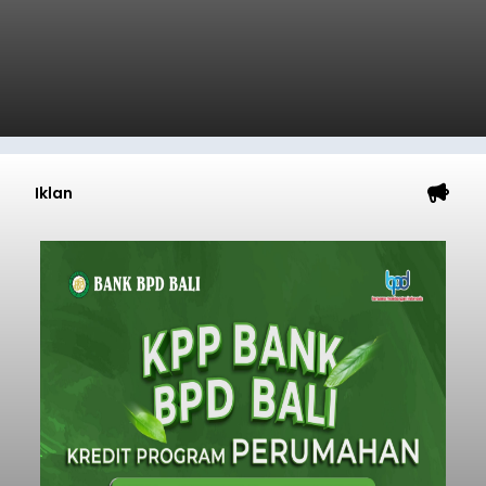
Iklan