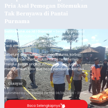
Pria Asal Pemogan Ditemukan
Tak Bernyawa di Pantai
Purnama
balitribune.co.id I Gianyar -
Seorang pria asal
Lingkungan Dalem, Pemogan, Denpasar Selatan,
Kota Denpasar, yang diketahui bernama I Kadek
Dedi Wiranata (35), ditemukan tidak bernyawa di
pesisir Pantai Purnama, Sukawati.
Sebelum ditemukan meninggal dunia, korban
sempat memberitahukan lokasi terakhirnya
melalui pesan singkat WhatsApp dan juga
mengirimkan foto dua botol pembersih lantai ke
istrinya.
Gianyar
Submitted by
contributor
on
Thu, 08/06/2026 - 21:06
Baca Selengkapnya