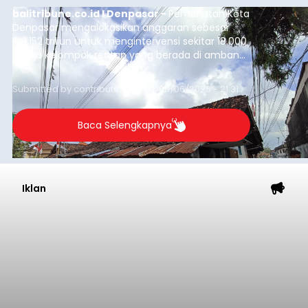
balitribune.co.id I Denpasar -
Pemerintah Kota
Denpasar mengalokasikan anggaran sebesar
Rp1,152 triliun untuk mengintervensi sekitar 18.000
warga kelompok rentan yang berada di ambang
garis kemiskinan. Langkah strategis ini diambil
guna menjaga masyarakat yang berada pada
Submitted by
contributor
on
Thu, 08/06/2026 - 21:31
kelompok desil 5 dan 6 tersebut agar tidak
merosot ke kategori miskin.
Baca Selengkapnya
Iklan