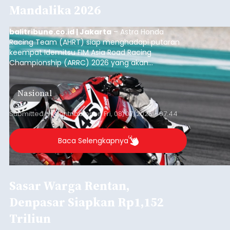
Mandalika 2026
balitribune.co.id | Jakarta
– Astra Honda
Racing Team (AHRT) siap menghadapi putaran
keempat Idemitsu FIM Asia Road Racing
Championship (ARRC) 2026 yang akan
berlangsung di Pertamina Mandalika
International Circuit, Lombok, Nusa Tenggara
Nasional
Barat, pada 7–9 Agustus 2026.
Submitted by
contributor
on
Fri, 08/07/2026 - 07:44
Baca Selengkapnya
Sasar Warga Rentan,
Denpasar Siapkan Rp1,152
Triliun