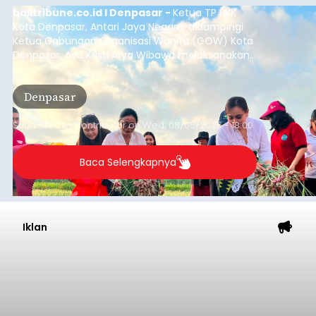
balitribune.co.id I Denpasar -
Ketua TP PKK
Kota Denpasar, Antari Jaya Negara, didampingi
Ketua Gabungan Organisasi Wanita (GOW) Kota
Denpasar, Ayu Kristi Arya Wibawa melaksanakan
panen bawang merah dan jagung manis
bersama anak-anak Pendidikan Anak Usia Dini
Denpasar
(PAUD) di Subak Intaran Barat, Rabu (5/8/2026).
Submitted by
contributor
on
Wed, 08/05/2026 - 18:00
Baca Selengkapnya
Iklan