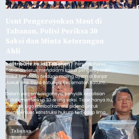
Usut Pengeroyokan Maut di
Tabanan, Polisi Periksa 30
Saksi dan Minta Keterangan
Ahli
balitribune.co.id | Tabanan
- Penyidik Polres
Tabanan terus mendalami kasus pengeroyokan
maut terhadap terduga maling ayam di Banjar
Juwuk Legi, Desa Batunya, Kecamatan Baturiti
yang terjadi beberapa waktu lalu.
Dalam perkembangannya, penyidik kepolisian
sudah memeriksa 30 orang saksi. Tidak hanya itu,
penyidik juga melibatkan ahli pidana untuk
memperkuat konstruksi hukum terhadap lima
orang tersangka yang saat ini ditahan.
Tabanan