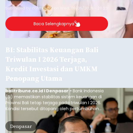
Submitted by
contributor
on
Wed, 08/05/2026 - 20:23
Baca Selengkapnya
BI: Stabilitas Keuangan Bali
Triwulan I 2026 Terjaga,
Kredit Investasi dan UMKM
Penopang Utama
balitribune.co.id I Denpasar -
Bank Indonesia
(BI) memastikan stabilitas sistem keuangan di
Provinsi Bali tetap terjaga pada triwulan I 2026.
Kondisi tersebut ditopang oleh pertumbuhan
penyaluran kredit yang masih positif, terutama
pada sektor-sektor utama penggerak ekonomi
Denpasar
daerah, dengan risiko kredit yang tetap
terkendali.