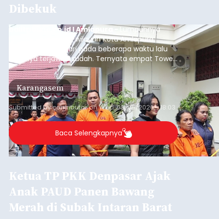
Dibekuk
balitribune.co.id I Amlapura -
Lumpuhnya
jaringan internet di wilayah Kota Amlapura
selama berhari-hari pada beberapa waktu lalu
akhirnya terjawab sudah. Ternyata empat Tower
BTS Seluler yang berada di lokasi berbeda di
wilayah Karangasem telah dibobol maling,
Karangasem
dimana bagian modul penguat signal yang
berada di Tower BTS Seluler itu hilang dicuri.
Submitted by
contributor
on
Wed, 08/05/2026 - 18:03
Baca Selengkapnya
Ketua TP PKK Denpasar Ajak
Anak PAUD Panen Bawang
Merah di Subak Intaran Barat