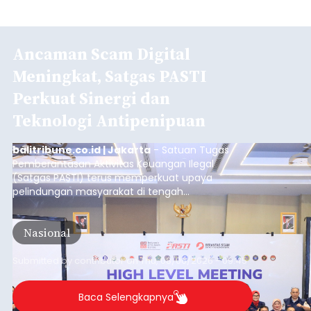
Ancaman Scam Digital
Meningkat, Satgas PASTI
Perkuat Sinergi dan
Teknologi Antipenipuan
balitribune.co.id | Jakarta
- Satuan Tugas
Pemberantasan Aktivitas Keuangan Ilegal
(Satgas PASTI) terus memperkuat upaya
pelindungan masyarakat di tengah
meningkatnya ancaman penipuan digital yang
semakin kompleks.
Nasional
Submitted by
contributor
on
Thu, 08/06/2026 - 09:45
Baca Selengkapnya