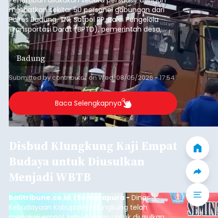
Penertiban dilakukan secara persuasif dengan
melibatkan sekitar 50 personel gabungan dari
Polres Badung, TNI, Satpol PP, Balai Pengelola
Transportasi Darat (BPTD), pemerintah desa,
desa adat, Linmas, dan Pecalang.
Badung
Submitted by
contributor
on
Wed, 08/05/2026 - 17:54
Baca Selengkapnya
Disbud Klungkung Kaji Empat
Budaya untuk Diusulkan
Menjadi WBTB
balitribune.co.id I Semarapura -
Dinas
Kebudayaan Kabupaten Klungkung telah
mengkaji empat kebudayaan untuk diusulkan