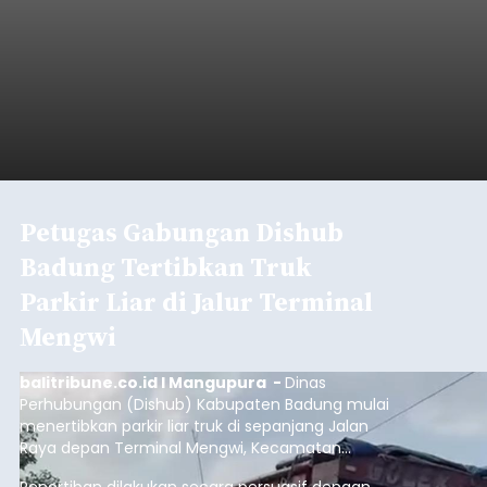
Petugas Gabungan Dishub
Badung Tertibkan Truk
Parkir Liar di Jalur Terminal
Mengwi
balitribune.co.id I Mangupura -
Dinas
Perhubungan (Dishub) Kabupaten Badung mulai
menertibkan parkir liar truk di sepanjang Jalan
Raya depan Terminal Mengwi, Kecamatan
Mengwi, Rabu (5/8/2026).