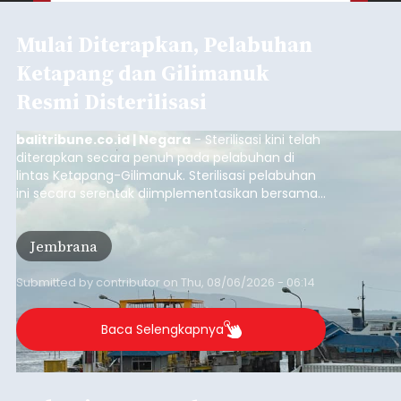
Mulai Diterapkan, Pelabuhan
Ketapang dan Gilimanuk
Resmi Disterilisasi
balitribune.co.id | Negara
- Sterilisasi kini telah
diterapkan secara penuh pada pelabuhan di
lintas Ketapang-Gilimanuk. Sterilisasi pelabuhan
ini secara serentak diimplementasikan bersama
empat pelabuhan utama lainnya, yakni
Pelabuhan Merak, Bakauheni, Kayangan, dan
Jembrana
Lembar pada Rabu (5/8/2026).
Submitted by
contributor
on
Thu, 08/06/2026 - 06:14
Baca Selengkapnya