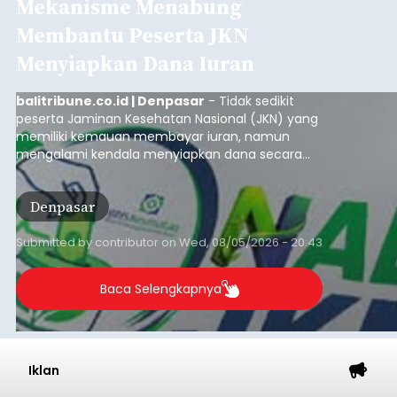
Mekanisme Menabung
Membantu Peserta JKN
Menyiapkan Dana Iuran
balitribune.co.id | Denpasar
- Tidak sedikit
peserta Jaminan Kesehatan Nasional (JKN) yang
memiliki kemauan membayar iuran, namun
mengalami kendala menyiapkan dana secara
penuh saat jatuh tempo pembayaran iuran.
Kondisi ini terutama dialami oleh peserta
Denpasar
segmen Pekerja Bukan Penerima Upah (PBPU)
yang memiliki penghasilan tidak tetap.
Submitted by
contributor
on
Wed, 08/05/2026 - 20:43
Baca Selengkapnya
Iklan