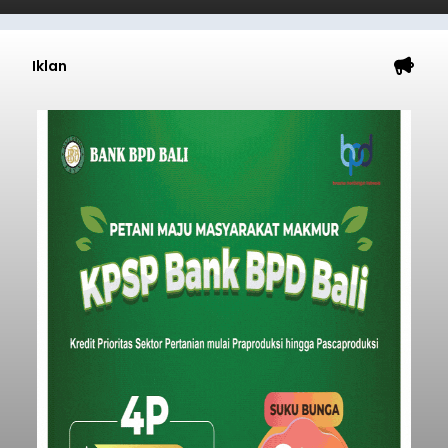
Iklan