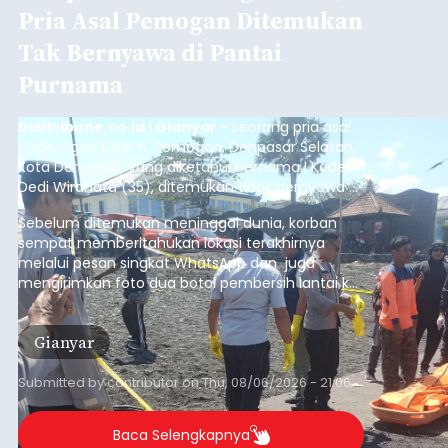
Pria Asal Pemogan Ditemukan
Tak Bernyawa di Pantai
Purnama
balitribune.co.id I Gianyar -
Seorang pria asal
Lingkungan Dalem, Pemogan, Denpasar Selatan,
Kota Denpasar, yang diketahui bernama I Kadek
Dedi Wiranata (35), ditemukan tidak bernyawa di
pesisir Pantai Purnama, Sukawati.
Sebelum ditemukan meninggal dunia, korban
sempat memberitahukan lokasi terakhirnya
melalui pesan singkat WhatsApp dan juga
mengirimkan foto dua botol pembersih lantai ke
istrinya.
Gianyar
Submitted by
contributor
on
Thu, 08/06/2026 - 21:06
Baca Selengkapnya