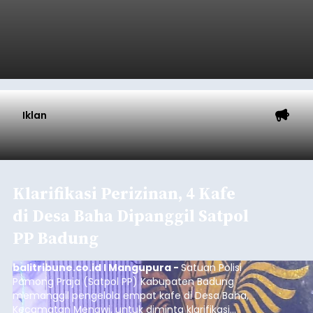
Iklan
Klarifikasi Perizinan, 4 Kafe
di Desa Baha Dipanggil Satpol
PP Badung
balitribune.co.id I Mangupura -
Satuan Polisi
Pamong Praja (Satpol PP) Kabupaten Badung
memanggil pengelola empat kafe di Desa Baha,
Kecamatan Mengwi, untuk diminta klarifikasi