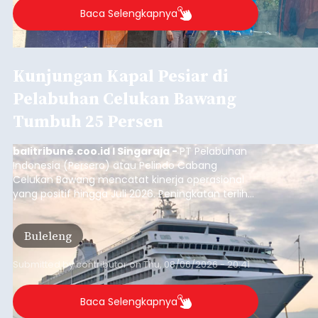
Baca Selengkapnya
Kunjungan Kapal Pesiar di
Pelabuhan Celukan Bawang
Tumbuh 25 Persen
balitribune.coo.id I Singaraja -
PT Pelabuhan
Indonesia (Persero) atau Pelindo Cabang
Celukan Bawang mencatat kinerja operasional
yang positif hingga Juli 2026. Peningkatan terlihat
dari arus kapal yang mencapai 1,48 juta Gross
Tonnage (GT), atau tumbuh 12,4 persen
Buleleng
dibandingkan periode yang sama tahun lalu
yang tercatat sebesar 1,32 juta GT.
Submitted by
contributor
on
Thu, 08/06/2026 - 20:41
Baca Selengkapnya