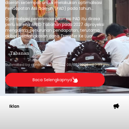
daerah setempat untuk melakukan optimalisasi
Pendapatan Asli Daerah (PAD) pada tahun
anggaran 2027.
Optimalisasi penerimaan dari sisi PAD itu dirasa
perlu karena APBD Tabanan pada 2027 diproyeksi
mengalami penurunan pendapatan, terutama
akibat pemangkasan dana Transfer Ke Luar
Daerah (TKD) dari pemerintah pusat.
Tabanan
Submitted by
contributor
on
Thu, 08/06/2026 - 20:33
Baca Selengkapnya
Iklan