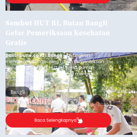
Sambut HUT RI, Rutan Bangli
Gelar Pemeriksaan Kesehatan
Gratis
balitribune.co.id I Bangli -
Serangkian
memperingati hari ulang tahun Kemerdekaan
Republik Indonesia ( HUT RI) ke-81, Rumah
Tahanan Negara Kelas II B Bangli menggelar
kegiatan pemeriksaan kesehatan gratis, Rabu
(6/8/2026).
Bangli
Submitted by
contributor
on
Thu, 08/06/2026 - 20:56
Baca Selengkapnya