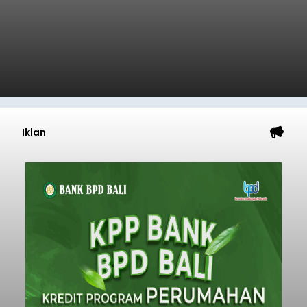
Iklan