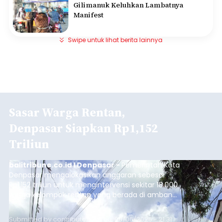
Gilimanuk Keluhkan Lambatnya
Manifest
Swipe untuk lihat berita lainnya
Sasar Warga Rentan,
Denpasar Siapkan Rp1,152
Triliun
balitribune.co.id I Denpasar -
Pemerintah Kota
Denpasar mengalokasikan anggaran sebesar
Rp1,152 triliun untuk mengintervensi sekitar 18.000
warga kelompok rentan yang berada di ambang
garis kemiskinan. Langkah strategis ini diambil
guna menjaga masyarakat yang berada pada
Submitted by
contributor
on
Thu, 08/06/2026 - 21:31