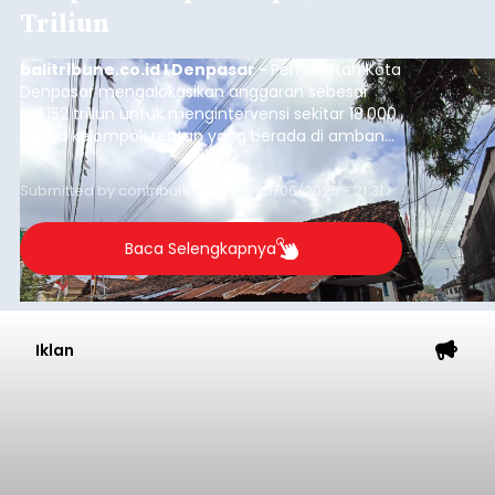
Triliun
balitribune.co.id I Denpasar -
Pemerintah Kota
Denpasar mengalokasikan anggaran sebesar
Rp1,152 triliun untuk mengintervensi sekitar 18.000
warga kelompok rentan yang berada di ambang
garis kemiskinan. Langkah strategis ini diambil
guna menjaga masyarakat yang berada pada
Submitted by
contributor
on
Thu, 08/06/2026 - 21:31
kelompok desil 5 dan 6 tersebut agar tidak
merosot ke kategori miskin.
Baca Selengkapnya
Iklan