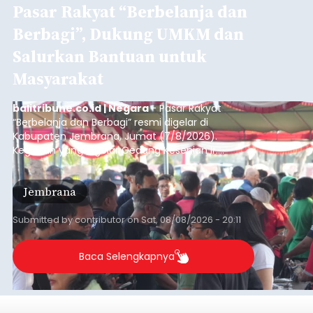
Pasar Rakyat “Berbelanja dan
Berbagi”, Dukung UMKM dan
Salurkan Bantuan untuk
Masyarakat
balitribune.co.id | Negara
- Pasar Rakyat
“Berbelanja dan Berbagi” resmi digelar di
Kabupaten Jembrana, Jumat (7/8/2026).
Kegiatan yang digelar Gedung Kesenian Ir.
Soekarno ini memadukan pemberdayaan
ekonomi masyarakat dengan aksi sosial tersebut
Jembrana
mendapat antusiasme tinggi dan mencatat nilai
transaksi mencapai Rp672.733.200.
Submitted by
contributor
on
Sat, 08/08/2026 - 20:11
Baca Selengkapnya