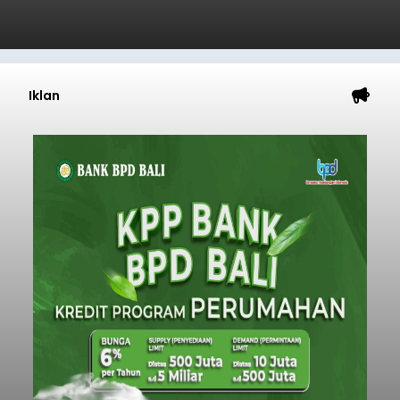
Iklan