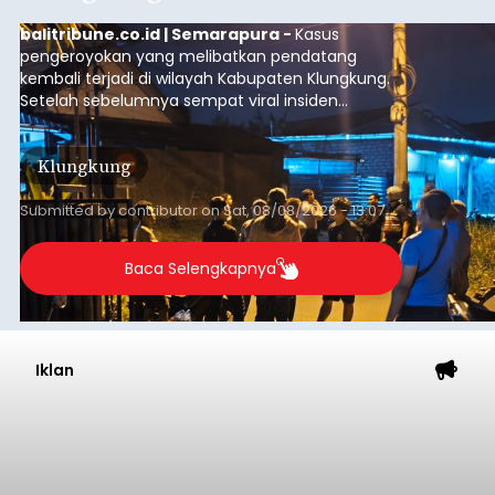
balitribune.co.id | Semarapura -
Kasus
pengeroyokan yang melibatkan pendatang
kembali terjadi di wilayah Kabupaten Klungkung.
Setelah sebelumnya sempat viral insiden
keributan di barat Pasar Galiran, peristiwa serupa
kini menimpa seorang pemuda asal Kabupaten
Klungkung
Sumba Barat Daya (SBD), Nusa Tenggara Timur
(NTT).
Submitted by
contributor
on
Sat, 08/08/2026 - 13:07
Baca Selengkapnya
Iklan