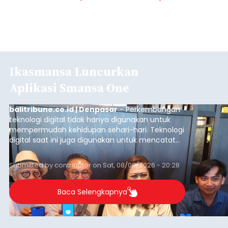
Ikasmansa Luncurkan
Aplikasi Smansa One
balitribune.co.id | Denpasar
- Perkembangan
teknologi digital tidak hanya digunakan untuk
mempermudah kehidupan sehari-hari. Teknologi
digital saat ini juga digunakan untuk mencatat
dan mengelola data base alumni dari suatu
sekolah, salah satunya adalah alumni SMA 1
Submitted by
contributor
on
Sat, 08/08/2026 - 20:28
Denpasar.
Baca Selengkapnya