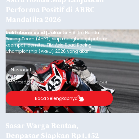
Performa Positif di ARRC
Mandalika 2026
balitribune.co.id | Jakarta
– Astra Honda
Racing Team (AHRT) siap menghadapi putaran
keempat Idemitsu FIM Asia Road Racing
Championship (ARRC) 2026 yang akan
berlangsung di Pertamina Mandalika
International Circuit, Lombok, Nusa Tenggara
Nasional
Barat, pada 7–9 Agustus 2026.
Submitted by
contributor
on
Fri, 08/07/2026 - 07:44
Baca Selengkapnya
Sasar Warga Rentan,
Denpasar Siapkan Rp1,152