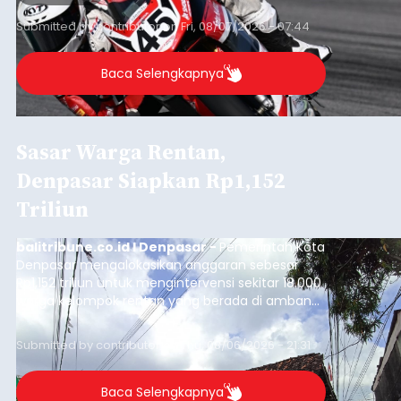
Submitted by
contributor
on
Fri, 08/07/2026 - 07:44
Baca Selengkapnya
Sasar Warga Rentan,
Denpasar Siapkan Rp1,152
Triliun
balitribune.co.id I Denpasar -
Pemerintah Kota
Denpasar mengalokasikan anggaran sebesar
Rp1,152 triliun untuk mengintervensi sekitar 18.000
warga kelompok rentan yang berada di ambang
garis kemiskinan. Langkah strategis ini diambil
guna menjaga masyarakat yang berada pada
Submitted by
contributor
on
Thu, 08/06/2026 - 21:31
kelompok desil 5 dan 6 tersebut agar tidak
merosot ke kategori miskin.
Baca Selengkapnya