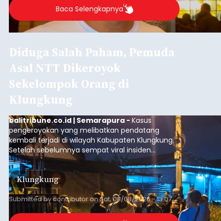
Baca Selengkapnya
Diduga Salah Paham, Pemuda
Asal NTT Dikeroyok
Sekelompok Orang di
Klungkung
balitribune.co.id | Semarapura -
Kasus
pengeroyokan yang melibatkan pendatang
kembali terjadi di wilayah Kabupaten Klungkung.
Setelah sebelumnya sempat viral insiden
keributan di barat Pasar Galiran, peristiwa serupa
kini menimpa seorang pemuda asal Kabupaten
Klungkung
Sumba Barat Daya (SBD), Nusa Tenggara Timur
(NTT).
Submitted by
contributor
on
Sat, 08/08/2026 - 13:07