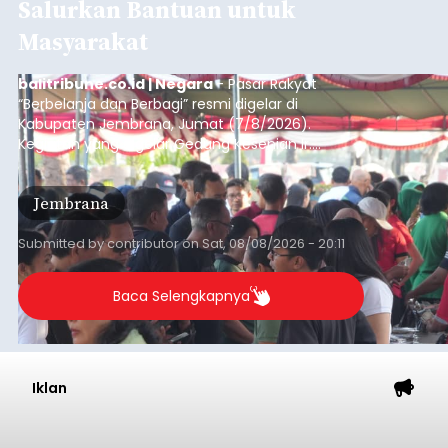
Salurkan Bantuan untuk
Masyarakat
balitribune.co.id | Negara
- Pasar Rakyat
“Berbelanja dan Berbagi” resmi digelar di
Kabupaten Jembrana, Jumat (7/8/2026).
Kegiatan yang digelar Gedung Kesenian Ir.
Soekarno ini memadukan pemberdayaan
ekonomi masyarakat dengan aksi sosial tersebut
Jembrana
mendapat antusiasme tinggi dan mencatat nilai
transaksi mencapai Rp672.733.200.
Submitted by
contributor
on
Sat, 08/08/2026 - 20:11
Baca Selengkapnya
Iklan