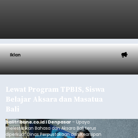
Iklan
Lewat Program TPBIS, Siswa
Belajar Aksara dan Masatua
Bali
balitribune.co.id I Denpasar
– Upaya
melestarikan Bahasa dan Aksara Bali terus
diperkuat Dinas Perpustakaan dan Kearsipan