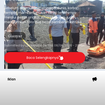
pesisir Pantai Purnama, Sukawati.
Sebelum ditemukan meninggal dunia, korban
sempat memberitahukan lokasi terakhirnya
melalui pesan singkat WhatsApp dan juga
mengirimkan foto dua botol pembersih lantai ke
istrinya.
Gianyar
Submitted by
contributor
on
Thu, 08/06/2026 - 21:06
Baca Selengkapnya
Iklan