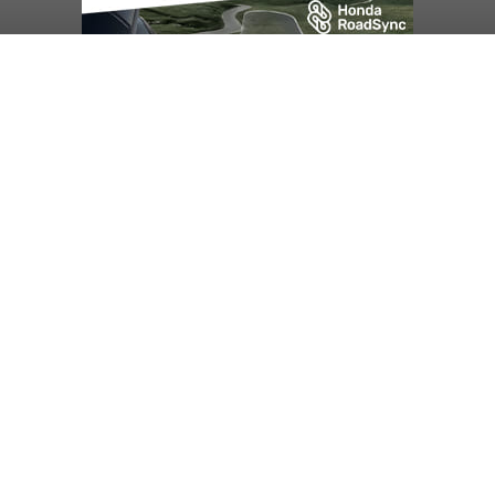
Sambut HUT RI, Rutan Bangli
Gelar Pemeriksaan Kesehatan
Gratis
balitribune.co.id I Bangli -
Serangkian
memperingati hari ulang tahun Kemerdekaan
Republik Indonesia ( HUT RI) ke-81, Rumah
Tahanan Negara Kelas II B Bangli menggelar
kegiatan pemeriksaan kesehatan gratis, Rabu
(6/8/2026).