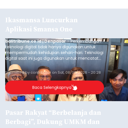
Ikasmansa Luncurkan
Aplikasi Smansa One
balitribune.co.id | Denpasar
- Perkembangan
teknologi digital tidak hanya digunakan untuk
mempermudah kehidupan sehari-hari. Teknologi
digital saat ini juga digunakan untuk mencatat
dan mengelola data base alumni dari suatu
sekolah, salah satunya adalah alumni SMA 1
Submitted by
contributor
on
Sat, 08/08/2026 - 20:28
Denpasar.
Baca Selengkapnya
Pasar Rakyat “Berbelanja dan
Berbagi”, Dukung UMKM dan