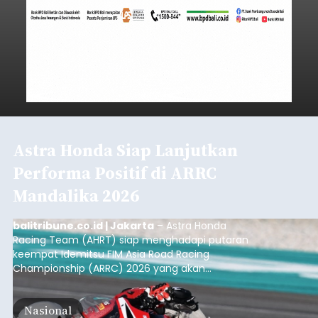
Astra Honda Siap Lanjutkan
Performa Positif di ARRC
Mandalika 2026
balitribune.co.id | Jakarta
– Astra Honda
Racing Team (AHRT) siap menghadapi putaran
keempat Idemitsu FIM Asia Road Racing
Championship (ARRC) 2026 yang akan
berlangsung di Pertamina Mandalika
International Circuit, Lombok, Nusa Tenggara
Nasional
Barat, pada 7–9 Agustus 2026.