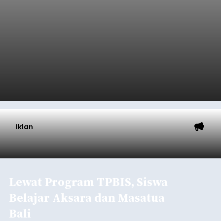
Iklan
Lewat Program TPBIS, Siswa
Belajar Aksara dan Masatua
Bali