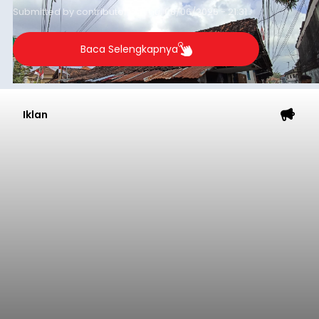
guna menjaga masyarakat yang berada pada
Submitted by
contributor
on
Thu, 08/06/2026 - 21:31
kelompok desil 5 dan 6 tersebut agar tidak
merosot ke kategori miskin.
Baca Selengkapnya
Iklan