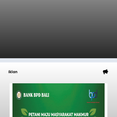
Iklan