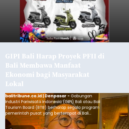
GIPI Bali Harap Proyek PFII di
Bali Membawa Manfaat
Ekonomi bagi Masyarakat
Lokal
balitribune.co.id | Denpasar -
Gabungan
Industri Pariwisata Indonesia (GIPI) Bali atau Bali
Tourism Board (BTB) berharap segala program
pemerintah pusat yang bertempat di Bali
membawa dampak positif bagi masyarakat lokal.
"Program pemerintah ini (Bali sebagai Pusat