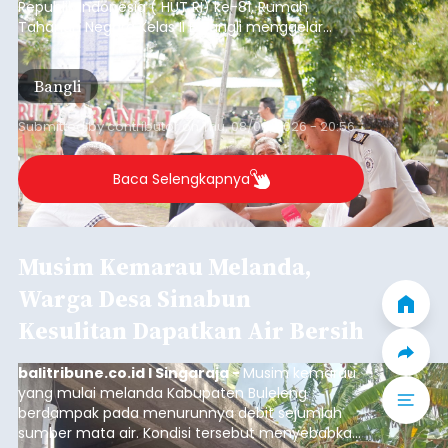
Republik Indonesia ( HUT RI) ke-81, Rumah
Tahanan Negara Kelas II B Bangli menggelar
kegiatan pemeriksaan kesehatan gratis, Rabu
(6/8/2026).
Bangli
Submitted by
contributor
on
Thu, 08/06/2026 - 20:56
Baca Selengkapnya
Musim Kemarau Melanda,
Warga Desa Sinabun
Kesulitan Dapatkan Air Bersih
balitribune.co.id I Singaraja -
Musim kemarau
yang mulai melanda Kabupaten Buleleng
berdampak pada menurunnya debit sejumlah
sumber mata air. Kondisi tersebut menyebabkan