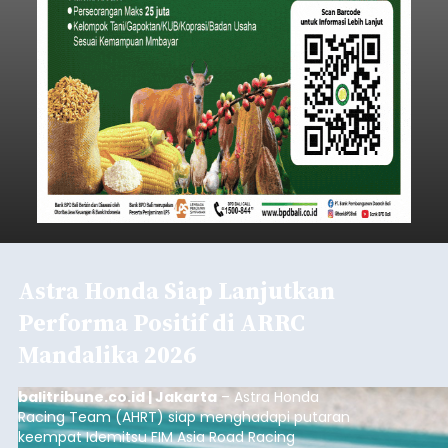
Astra Honda Siap Lanjutkan
Performa Positif di ARRC
Mandalika 2026
balitribune.co.id | Jakarta
– Astra Honda
Racing Team (AHRT) siap menghadapi putaran
keempat Idemitsu FIM Asia Road Racing