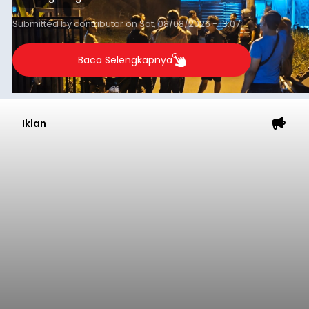
(NTT).
Submitted by
contributor
on
Sat, 08/08/2026 - 13:07
Baca Selengkapnya
Iklan