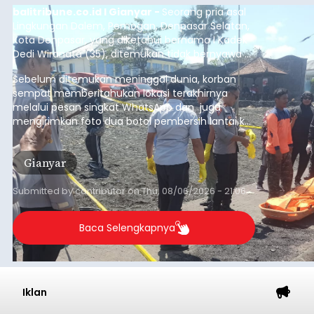
balitribune.co.id I Gianyar -
Seorang pria asal
Lingkungan Dalem, Pemogan, Denpasar Selatan,
Kota Denpasar, yang diketahui bernama I Kadek
Dedi Wiranata (35), ditemukan tidak bernyawa di
pesisir Pantai Purnama, Sukawati.
Sebelum ditemukan meninggal dunia, korban
sempat memberitahukan lokasi terakhirnya
melalui pesan singkat WhatsApp dan juga
mengirimkan foto dua botol pembersih lantai ke
istrinya.
Gianyar
Submitted by
contributor
on
Thu, 08/06/2026 - 21:06
Baca Selengkapnya
Iklan