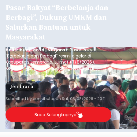
Pasar Rakyat “Berbelanja dan
Berbagi”, Dukung UMKM dan
Salurkan Bantuan untuk
Masyarakat
balitribune.co.id | Negara
- Pasar Rakyat
“Berbelanja dan Berbagi” resmi digelar di
Kabupaten Jembrana, Jumat (7/8/2026).
Kegiatan yang digelar Gedung Kesenian Ir.
Soekarno ini memadukan pemberdayaan
ekonomi masyarakat dengan aksi sosial tersebut
Jembrana
mendapat antusiasme tinggi dan mencatat nilai
transaksi mencapai Rp672.733.200.
Submitted by
contributor
on
Sat, 08/08/2026 - 20:11
Baca Selengkapnya