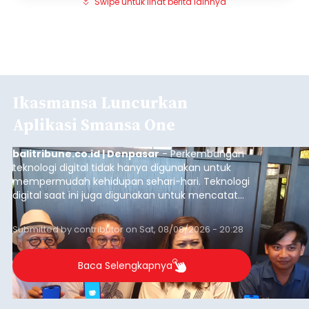
Swipe untuk lihat berita lainnya
Ikasmansa Luncurkan
Aplikasi Smansa One
balitribune.co.id | Denpasar
- Perkembangan
teknologi digital tidak hanya digunakan untuk
mempermudah kehidupan sehari-hari. Teknologi
digital saat ini juga digunakan untuk mencatat
dan mengelola data base alumni dari suatu
sekolah, salah satunya adalah alumni SMA 1
Submitted by
contributor
on
Sat, 08/08/2026 - 20:28
Denpasar.
Baca Selengkapnya