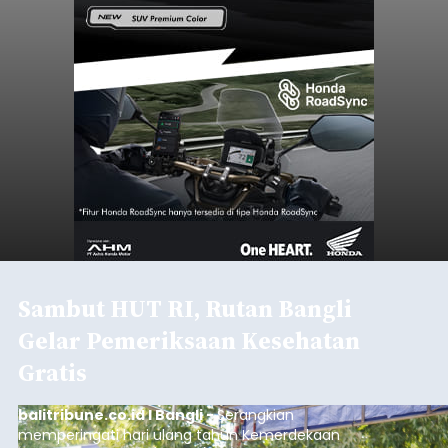
Sambut HUT RI, Rutan Bangli
Gelar Pemeriksaan Kesehatan
Gratis
balitribune.co.id I Bangli -
Serangkian
memperingati hari ulang tahun Kemerdekaan