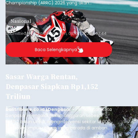
Championship (ARRC) 2026 yang akan
berlangsung di Pertamina Mandalika
International Circuit, Lombok, Nusa Tenggara
Nasional
Barat, pada 7–9 Agustus 2026.
Submitted by
contributor
on
Fri, 08/07/2026 - 07:44
Baca Selengkapnya
Sasar Warga Rentan,
Denpasar Siapkan Rp1,152
Triliun
balitribune.co.id I Denpasar -
Pemerintah Kota
Denpasar mengalokasikan anggaran sebesar
Rp1,152 triliun untuk mengintervensi sekitar 18.000
warga kelompok rentan yang berada di ambang
garis kemiskinan. Langkah strategis ini diambil