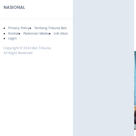
NASIONAL
Privacy Policy
Tentang Tribune Bali
Footer
Kontak
Pedoman Media
Info Iklan
Login
Copyright © 2024 Bali Tribune,
All Right Reserved.