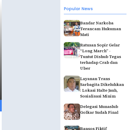
Popular News
Bandar Narkoba
Terancam Hukuman
Mati
Ratusan Sopir Gelar
“Long March” -
Tuntut Dishub Tegas
terhadap Crab dan
Uber
Layanan Trans
Sarbagita Dikeluhkan
: Lokasi Halte Jauh,
Sosialisasi Minim
Delegasi Munaslub
Golkar Sudah Final
Bansos Fiktif