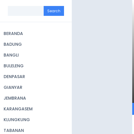
Skip
to
Search
main
content
BERANDA
Main
BADUNG
navigation
BANGLI
BULELENG
DENPASAR
GIANYAR
JEMBRANA
KARANGASEM
KLUNGKUNG
TABANAN