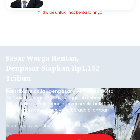
Swipe untuk lihat berita lainnya
Sasar Warga Rentan,
Denpasar Siapkan Rp1,152
Triliun
balitribune.co.id I Denpasar -
Pemerintah Kota
Denpasar mengalokasikan anggaran sebesar
Rp1,152 triliun untuk mengintervensi sekitar 18.000
warga kelompok rentan yang berada di ambang
garis kemiskinan. Langkah strategis ini diambil
guna menjaga masyarakat yang berada pada
Submitted by
contributor
on
Thu, 08/06/2026 - 21:31
kelompok desil 5 dan 6 tersebut agar tidak
merosot ke kategori miskin.