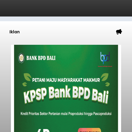
Iklan