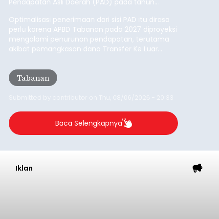
Pendapatan Asli Daerah (PAD) pada tahun
anggaran 2027.
Optimalisasi penerimaan dari sisi PAD itu dirasa
perlu karena APBD Tabanan pada 2027 diproyeksi
mengalami penurunan pendapatan, terutama
akibat pemangkasan dana Transfer Ke Luar
Daerah (TKD) dari pemerintah pusat.
Tabanan
Submitted by
contributor
on
Thu, 08/06/2026 - 20:33
Baca Selengkapnya
Iklan