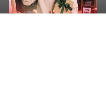
Diduga Ilegal, Satpol PP
Hentikan Aktivitas
Pengerukan Lahan di
Temukus
balitribune.co.id I Singaraja -
Pemerintah
Kabupaten Buleleng menghentikan aktivitas
pengerukan lahan di Banjar Dinas Bingin Banjah,
Desa Temukus, Kecamatan Banjar, setelah