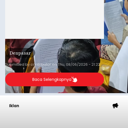
Denpasar
Submitted by
contributor
on
Thu, 08/06/2026 - 21:22
Baca Selengkapnya
Iklan