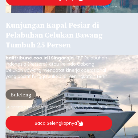
Kunjungan Kapal Pesiar di
Pelabuhan Celukan Bawang
Tumbuh 25 Persen
balitribune.coo.id I Singaraja -
PT Pelabuhan
Indonesia (Persero) atau Pelindo Cabang
Celukan Bawang mencatat kinerja operasional
yang positif hingga Juli 2026. Peningkatan terlihat
dari arus kapal yang mencapai 1,48 juta Gross
Tonnage (GT), atau tumbuh 12,4 persen
Buleleng
dibandingkan periode yang sama tahun lalu
yang tercatat sebesar 1,32 juta GT.
Submitted by
contributor
on
Thu, 08/06/2026 - 20:41
Baca Selengkapnya