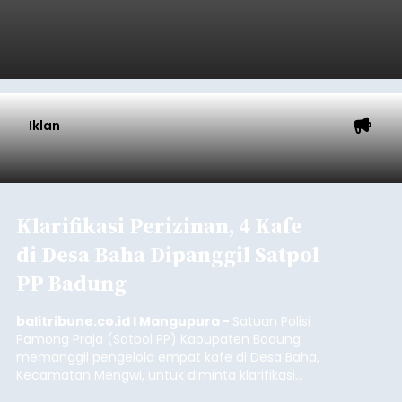
Iklan
Klarifikasi Perizinan, 4 Kafe
di Desa Baha Dipanggil Satpol
PP Badung
balitribune.co.id I Mangupura -
Satuan Polisi
Pamong Praja (Satpol PP) Kabupaten Badung
memanggil pengelola empat kafe di Desa Baha,
Kecamatan Mengwi, untuk diminta klarifikasi
terkait kelengkapan perizinan usaha pada Kamis