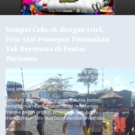
Sempat Cekcok dengan Istri,
Pria Asal Pemogan Ditemukan
Tak Bernyawa di Pantai
Purnama
balitribune.co.id I Gianyar -
Seorang pria asal
Lingkungan Dalem, Pemogan, Denpasar Selatan,
Kota Denpasar, yang diketahui bernama I Kadek
Dedi Wiranata (35), ditemukan tidak bernyawa di
pesisir Pantai Purnama, Sukawati.
Sebelum ditemukan meninggal dunia, korban
sempat memberitahukan lokasi terakhirnya
melalui pesan singkat WhatsApp dan juga
mengirimkan foto dua botol pembersih lantai ke
istrinya.