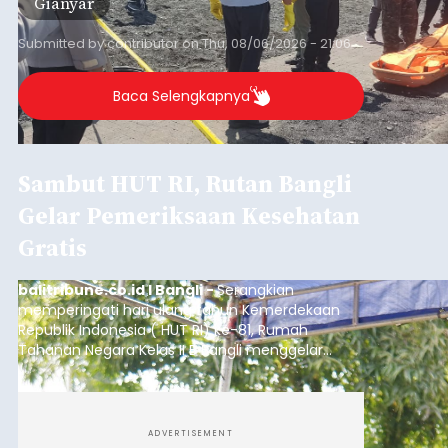
Gianyar
Submitted by
contributor
on
Thu, 08/06/2026 - 21:06
Baca Selengkapnya
Sambut HUT RI, Rutan Bangli
Gelar Pemeriksaan Kesehatan
Gratis
balitribune.co.id I Bangli -
Serangkian
memperingati hari ulang tahun Kemerdekaan
Republik Indonesia ( HUT RI) ke-81, Rumah
Tahanan Negara Kelas II B Bangli menggelar
kegiatan pemeriksaan kesehatan gratis, Rabu
(6/8/2026).
ADVERTISEMENT