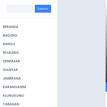
Skip
to
Search
main
content
BERANDA
Main
BADUNG
navigation
BANGLI
BULELENG
DENPASAR
GIANYAR
JEMBRANA
KARANGASEM
KLUNGKUNG
TABANAN