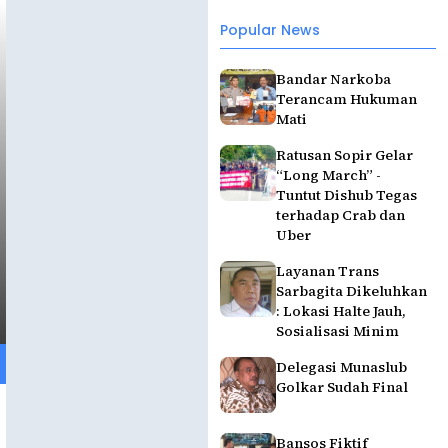
Popular News
Bandar Narkoba
Terancam Hukuman
Mati
Ratusan Sopir Gelar
“Long March” -
Tuntut Dishub Tegas
terhadap Crab dan
Uber
Layanan Trans
Sarbagita Dikeluhkan
: Lokasi Halte Jauh,
Sosialisasi Minim
Delegasi Munaslub
Golkar Sudah Final
Bansos Fiktif