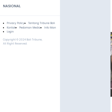
NASIONAL
Privacy Policy
Tentang Tribune Bali
Footer
Kontak
Pedoman Media
Info Iklan
Login
Copyright © 2024 Bali Tribune,
All Right Reserved.