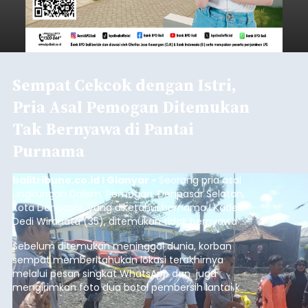
Sempat Cekcok dengan Istri,
Pria Asal Pemogan Ditemukan
Tak Bernyawa di Pantai
Purnama
balitribune.co.id I Gianyar -
Seorang pria asal
Lingkungan Dalem, Pemogan, Denpasar Selatan,
Kota Denpasar, yang diketahui bernama I Kadek
Dedi Wiranata (35), ditemukan tidak bernyawa di
pesisir Pantai Purnama, Sukawati.
Sebelum ditemukan meninggal dunia, korban
sempat memberitahukan lokasi terakhirnya
melalui pesan singkat WhatsApp dan juga
mengirimkan foto dua botol pembersih lantai ke
istrinya.