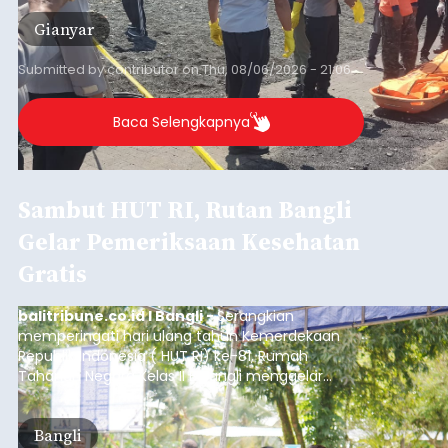
Gianyar
Submitted by
contributor
on
Thu, 08/06/2026 - 21:06
Baca Selengkapnya
Sambut HUT RI, Rutan Bangli
Gelar Pemeriksaan Kesehatan
Gratis
balitribune.co.id I Bangli -
Serangkian
memperingati hari ulang tahun Kemerdekaan
Republik Indonesia ( HUT RI) ke-81, Rumah
Tahanan Negara Kelas II B Bangli menggelar
kegiatan pemeriksaan kesehatan gratis, Rabu
(6/8/2026).
Bangli