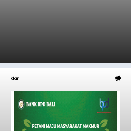
Iklan