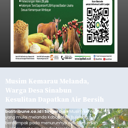
Musim Kemarau Melanda,
Warga Desa Sinabun
Kesulitan Dapatkan Air Bersih
balitribune.co.id I Singaraja -
Musim kemarau
yang mulai melanda Kabupaten Buleleng
berdampak pada menurunnya debit sejumlah