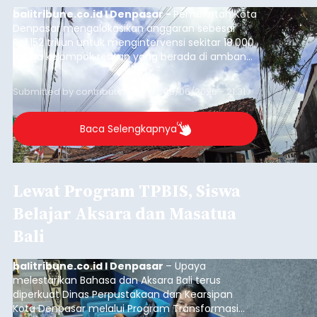
balitribune.co.id I Denpasar -
Pemerintah Kota
Denpasar mengalokasikan anggaran sebesar
Rp1,152 triliun untuk mengintervensi sekitar 18.000
warga kelompok rentan yang berada di ambang
garis kemiskinan. Langkah strategis ini diambil
guna menjaga masyarakat yang berada pada
Submitted by
contributor
on
Thu, 08/06/2026 - 21:31
kelompok desil 5 dan 6 tersebut agar tidak
merosot ke kategori miskin.
Baca Selengkapnya
Lewat Program TPBIS, Siswa
Belajar Aksara dan Masatua
Bali
balitribune.co.id I Denpasar
– Upaya
melestarikan Bahasa dan Aksara Bali terus
diperkuat Dinas Perpustakaan dan Kearsipan
Kota Denpasar melalui Program Transformasi