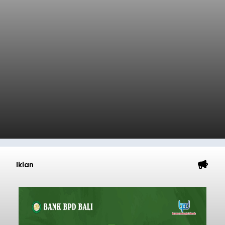
Iklan