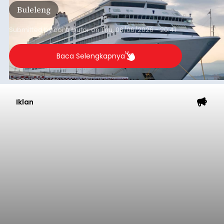
Buleleng
dibandingkan periode yang sama tahun lalu
yang tercatat sebesar 1,32 juta GT.
Submitted by
contributor
on
Thu, 08/06/2026 - 20:41
Baca Selengkapnya
Iklan