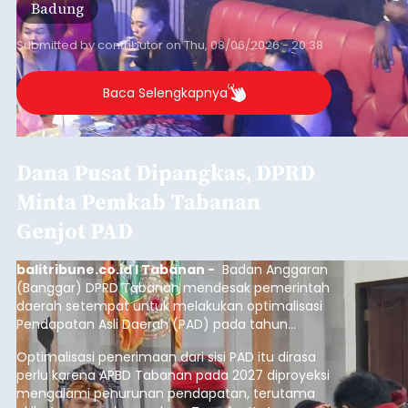
Badung
Submitted by
contributor
on
Thu, 08/06/2026 - 20:38
Baca Selengkapnya
Dana Pusat Dipangkas, DPRD
Minta Pemkab Tabanan
Genjot PAD
balitribune.co.id I Tabanan -
Badan Anggaran
(Banggar) DPRD Tabanan mendesak pemerintah
daerah setempat untuk melakukan optimalisasi
Pendapatan Asli Daerah (PAD) pada tahun
anggaran 2027.
Optimalisasi penerimaan dari sisi PAD itu dirasa
perlu karena APBD Tabanan pada 2027 diproyeksi
mengalami penurunan pendapatan, terutama