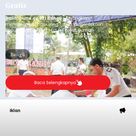
Gratis
balitribune.co.id I Bangli -
Serangkian
memperingati hari ulang tahun Kemerdekaan
Republik Indonesia ( HUT RI) ke-81, Rumah
Tahanan Negara Kelas II B Bangli menggelar
kegiatan pemeriksaan kesehatan gratis, Rabu
(6/8/2026).
Bangli
Submitted by
contributor
on
Thu, 08/06/2026 - 20:56
Baca Selengkapnya
Iklan