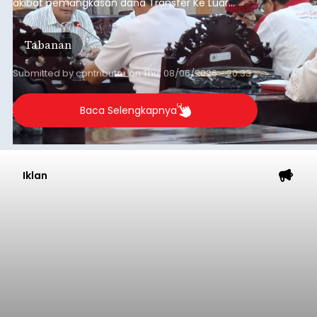
akibat pemangkasan dana Transfer Ke Luar
Daerah (TKD) dari pemerintah pusat.
Tabanan
Submitted by
contributor
on
Thu, 08/06/2026 - 20:33
Baca Selengkapnya
Iklan