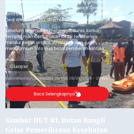
balitribune.co.id I Gianyar -
Seorang pria asal
Lingkungan Dalem, Pemogan, Denpasar Selatan,
Kota Denpasar, yang diketahui bernama I Kadek
Dedi Wiranata (35), ditemukan tidak bernyawa di
pesisir Pantai Purnama, Sukawati.
Sebelum ditemukan meninggal dunia, korban
sempat memberitahukan lokasi terakhirnya
melalui pesan singkat WhatsApp dan juga
mengirimkan foto dua botol pembersih lantai ke
istrinya.
Gianyar
Submitted by
contributor
on
Thu, 08/06/2026 - 21:06
Baca Selengkapnya
Sambut HUT RI, Rutan Bangli
Gelar Pemeriksaan Kesehatan