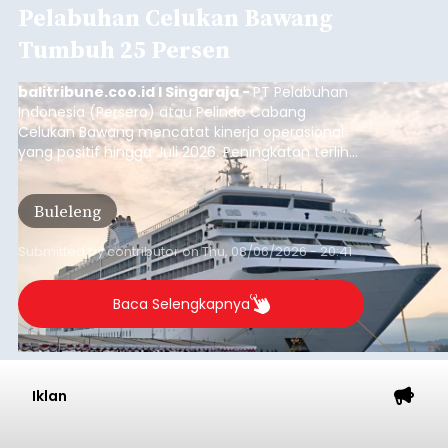
Pelabuhan Celukan Bawang
Tumbuh 25 Persen
balitribune.coo.id I Singaraja -
PT Pelabuhan
Indonesia (Persero) atau Pelindo Cabang
Celukan Bawang mencatat kinerja operasional
yang positif hingga Juli 2026. Peningkatan terlihat
dari arus kapal yang mencapai 1,48 juta Gross
Tonnage (GT), atau tumbuh 12,4 persen
Buleleng
dibandingkan periode yang sama tahun lalu
yang tercatat sebesar 1,32 juta GT.
Submitted by
contributor
on
Thu, 08/06/2026 - 20:41
Baca Selengkapnya
Iklan