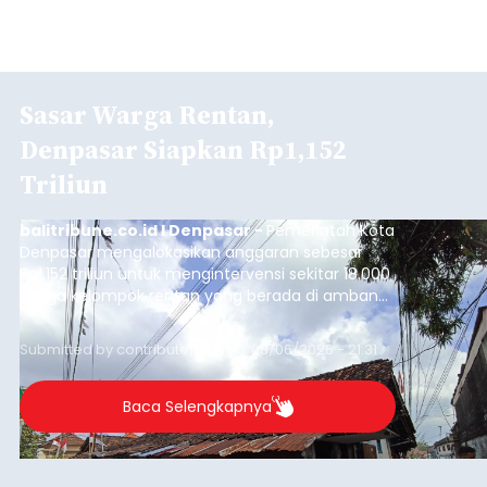
Sasar Warga Rentan,
Denpasar Siapkan Rp1,152
Triliun
balitribune.co.id I Denpasar -
Pemerintah Kota
Denpasar mengalokasikan anggaran sebesar
Rp1,152 triliun untuk mengintervensi sekitar 18.000
warga kelompok rentan yang berada di ambang
garis kemiskinan. Langkah strategis ini diambil
guna menjaga masyarakat yang berada pada
Submitted by
contributor
on
Thu, 08/06/2026 - 21:31
kelompok desil 5 dan 6 tersebut agar tidak
merosot ke kategori miskin.
Baca Selengkapnya