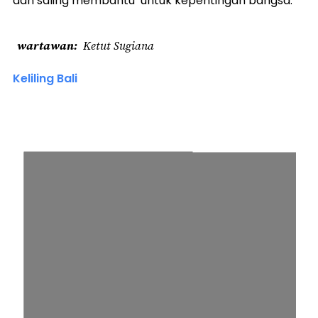
dan saling membantu untuk kepentingan bangsa.
wartawan
Ketut Sugiana
Keliling Bali