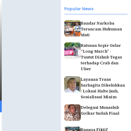
Popular News
Bandar Narkoba
Terancam Hukuman
Mati
Ratusan Sopir Gelar
“Long March” -
Tuntut Dishub Tegas
terhadap Crab dan
Uber
Layanan Trans
Sarbagita Dikeluhkan
: Lokasi Halte Jauh,
Sosialisasi Minim
Delegasi Munaslub
Golkar Sudah Final
Bansos Fiktif