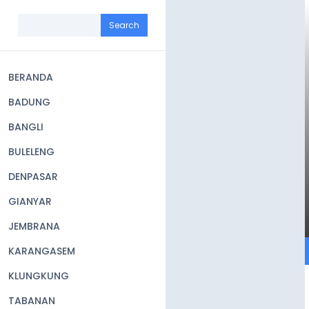
Skip
to
Search
main
content
BERANDA
Main
BADUNG
navigation
BANGLI
BULELENG
DENPASAR
GIANYAR
JEMBRANA
KARANGASEM
KLUNGKUNG
TABANAN