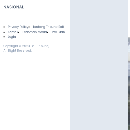
NASIONAL
Privacy Policy
Tentang Tribune Bali
Footer
Kontak
Pedoman Media
Info Iklan
Login
Copyright © 2024 Bali Tribune,
All Right Reserved.