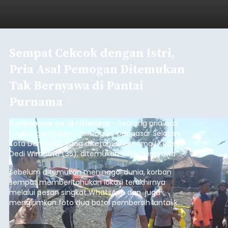
Sempat Cekcok dengan Istri,
Pria Asal Pemogan Ditemukan
Tak Bernyawa di Pantai
Purnama
balitribune.co.id I Gianyar -
Seorang pria asal
Lingkungan Dalem, Pemogan, Denpasar Selatan,
Kota Denpasar, yang diketahui bernama I Kadek
Dedi Wiranata (35), ditemukan tidak bernyawa di
pesisir Pantai Purnama, Sukawati.
Sebelum ditemukan meninggal dunia, korban
sempat memberitahukan lokasi terakhirnya
melalui pesan singkat WhatsApp dan juga
mengirimkan foto dua botol pembersih lantai ke
istrinya.