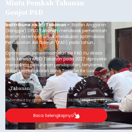
Minta Pemkab Tabanan
Genjot PAD
balitribune.co.id I Tabanan -
Badan Anggaran
(Banggar) DPRD Tabanan mendesak pemerintah
daerah setempat untuk melakukan optimalisasi
Pendapatan Asli Daerah (PAD) pada tahun
anggaran 2027.
Optimalisasi penerimaan dari sisi PAD itu dirasa
perlu karena APBD Tabanan pada 2027 diproyeksi
mengalami penurunan pendapatan, terutama
akibat pemangkasan dana Transfer Ke Luar
Daerah (TKD) dari pemerintah pusat.
Tabanan
Submitted by
contributor
on
Thu, 08/06/2026 - 20:33
Baca Selengkapnya