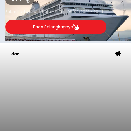
dibandingkan periode yang sama tahun lalu
yang tercatat sebesar 1,32 juta GT.
Submitted by
contributor
on
Thu, 08/06/2026 - 20:41
Baca Selengkapnya
Iklan