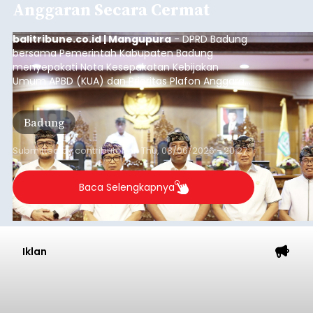
Anggaran Secara Cermat
balitribune.co.id | Mangupura
- DPRD Badung
bersama Pemerintah Kabupaten Badung
menyepakati Nota Kesepakatan Kebijakan
Umum APBD (KUA) dan Prioritas Plafon Anggaran
Sementara (PPAS) Tahun Anggaran 2027 dalam
rapat paripurna yang digelar di Gedung DPRD
Badung
Badung, Kamis (6/8/2026).
Submitted by
contributor
on
Thu, 08/06/2026 - 20:27
Baca Selengkapnya
Iklan