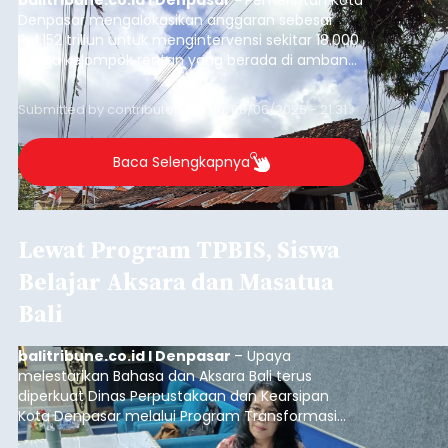
balitribune.co.id I Denpasar -
Pemerintah Kota
Denpasar mengalokasikan anggaran sebesar
Rp1,152 triliun untuk mengintervensi sekitar 18.000
warga kelompok rentan yang berada di ambang
garis kemiskinan. Langkah strategis ini diambil
guna menjaga masyarakat yang berada pada
Submitted by
contributor
on
Thu, 08/06/2026 - 21:31
kelompok desil 5 dan 6 tersebut agar tidak
merosot ke kategori miskin.
Baca Selengkapnya
Lewat Program TPBIS, Siswa
Belajar Aksara dan Masatua
Bali
balitribune.co.id I Denpasar
– Upaya
melestarikan Bahasa dan Aksara Bali terus
diperkuat Dinas Perpustakaan dan Kearsipan
Kota Denpasar melalui Program Transformasi
Perpustakaan Berbasis Inklusi Sosial (TPBIS).