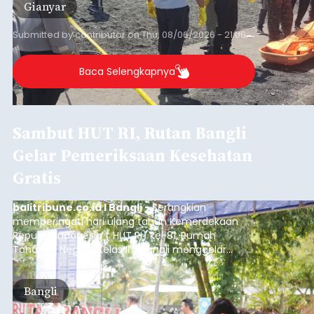
Gianyar
Submitted by
contributor
on
Thu, 08/06/2026 - 21:06
Baca Selengkapnya
Sambut HUT RI, Rutan Bangli
Gelar Pemeriksaan Kesehatan
Gratis
balitribune.co.id I Bangli -
Serangkian
memperingati hari ulang tahun Kemerdekaan
Republik Indonesia ( HUT RI) ke-81, Rumah
Tahanan Negara Kelas II B Bangli menggelar
kegiatan pemeriksaan kesehatan gratis, Rabu
(6/8/2026).
Bangli