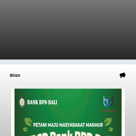
Iklan