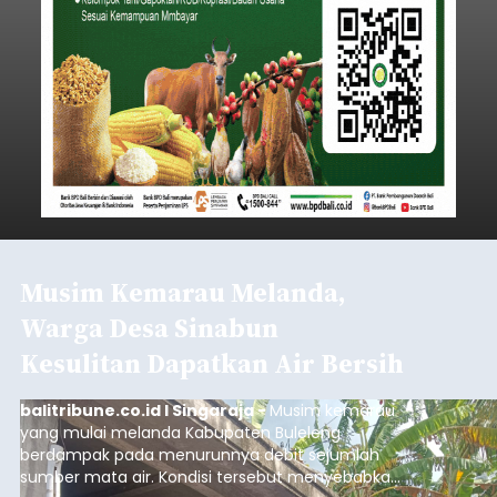
Musim Kemarau Melanda,
Warga Desa Sinabun
Kesulitan Dapatkan Air Bersih
balitribune.co.id I Singaraja -
Musim kemarau
yang mulai melanda Kabupaten Buleleng
berdampak pada menurunnya debit sejumlah
sumber mata air. Kondisi tersebut menyebabkan