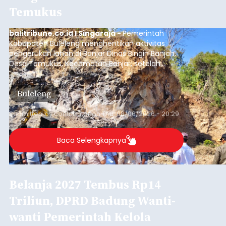
Temukus
balitribune.co.id I Singaraja -
Pemerintah
Kabupaten Buleleng menghentikan aktivitas
pengerukan lahan di Banjar Dinas Bingin Banjah,
Desa Temukus, Kecamatan Banjar, setelah
ditemukan indikasi kegiatan pengambilan
material yang tidak sesuai dengan peruntukan
Buleleng
kawasan.
Submitted by
contributor
on
Thu, 08/06/2026 - 20:29
Baca Selengkapnya
Belanja 2027 Tembus Rp14
Triliun, DPRD Badung Wanti-
wanti Pemerintah Kelola