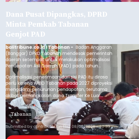
Dana Pusat Dipangkas, DPRD
Minta Pemkab Tabanan
Genjot PAD
balitribune.co.id I Tabanan -
Badan Anggaran
(Banggar) DPRD Tabanan mendesak pemerintah
daerah setempat untuk melakukan optimalisasi
Pendapatan Asli Daerah (PAD) pada tahun
anggaran 2027.
Optimalisasi penerimaan dari sisi PAD itu dirasa
perlu karena APBD Tabanan pada 2027 diproyeksi
mengalami penurunan pendapatan, terutama
akibat pemangkasan dana Transfer Ke Luar
Daerah (TKD) dari pemerintah pusat.
Tabanan
Submitted by
contributor
on
Thu, 08/06/2026 - 20:33