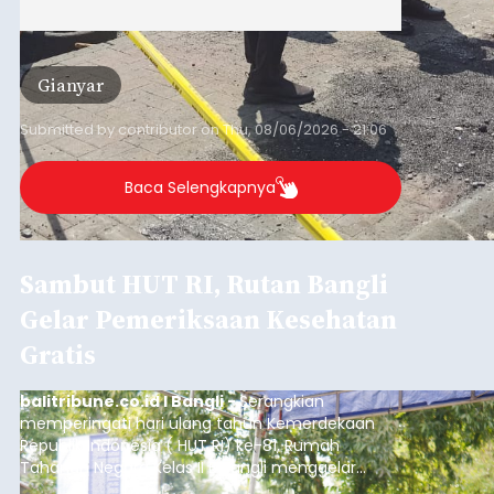
Gianyar
Submitted by
contributor
on
Thu, 08/06/2026 - 21:06
Baca Selengkapnya
Sambut HUT RI, Rutan Bangli
Gelar Pemeriksaan Kesehatan
Gratis
balitribune.co.id I Bangli -
Serangkian
memperingati hari ulang tahun Kemerdekaan
Republik Indonesia ( HUT RI) ke-81, Rumah
Tahanan Negara Kelas II B Bangli menggelar
kegiatan pemeriksaan kesehatan gratis, Rabu