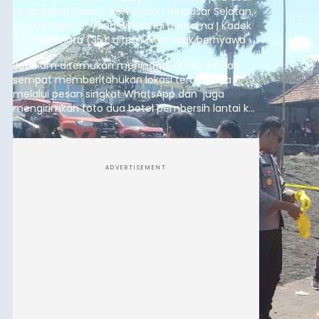
Lingkungan Dalem, Pemogan, Denpasar Selatan,
Kota Denpasar, yang diketahui bernama I Kadek
Dedi Wiranata (35), ditemukan tidak bernyawa di
pesisir Pantai Purnama, Sukawati.
Sebelum ditemukan meninggal dunia, korban
sempat memberitahukan lokasi terakhirnya
melalui pesan singkat WhatsApp dan juga
mengirimkan foto dua botol pembersih lantai ke
istrinya.
ADVERTISEMENT