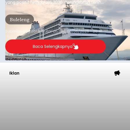
yang positif hingga Juli 2026. Peningkatan terlihat
dari arus kapal yang mencapai 1,48 juta Gross
Tonnage (GT), atau tumbuh 12,4 persen
Buleleng
dibandingkan periode yang sama tahun lalu
yang tercatat sebesar 1,32 juta GT.
Submitted by
contributor
on
Thu, 08/06/2026 - 20:41
Baca Selengkapnya
Iklan