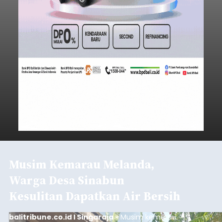
Musim Kemarau Melanda,
Warga Desa Sinabun
Kesulitan Dapatkan Air Bersih
balitribune.co.id I Singaraja -
Musim kemarau