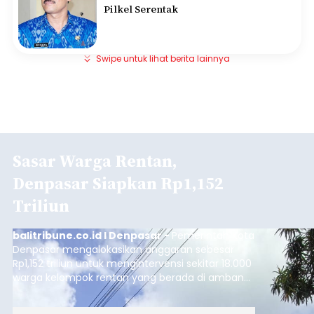
Pilkel Serentak
Swipe untuk lihat berita lainnya
Sasar Warga Rentan,
Denpasar Siapkan Rp1,152
Triliun
balitribune.co.id I Denpasar -
Pemerintah Kota
Denpasar mengalokasikan anggaran sebesar
Rp1,152 triliun untuk mengintervensi sekitar 18.000
warga kelompok rentan yang berada di ambang
garis kemiskinan. Langkah strategis ini diambil
guna menjaga masyarakat yang berada pada