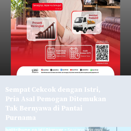
Sempat Cekcok dengan Istri,
Pria Asal Pemogan Ditemukan
Tak Bernyawa di Pantai
Purnama
balitribune.co.id I Gianyar -
Seorang pria asal