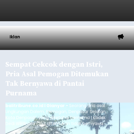
Iklan