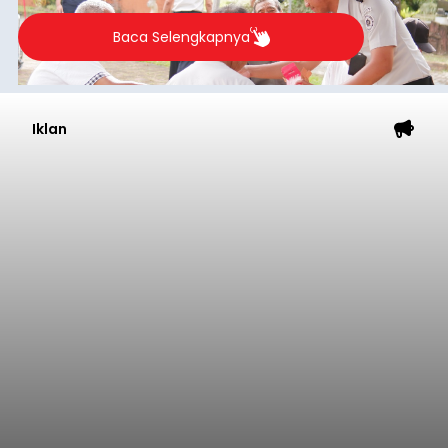
Sebelum ditemukan meninggal dunia, korban
sempat memberitahukan lokasi terakhirnya
melalui pesan singkat WhatsApp dan juga
mengirimkan foto dua botol pembersih lantai ke
istrinya.
Gianyar
Submitted by
contributor
on
Thu, 08/06/2026 - 21:06
Baca Selengkapnya
Sambut HUT RI, Rutan Bangli
Gelar Pemeriksaan Kesehatan
Gratis
balitribune.co.id I Bangli -
Serangkian
memperingati hari ulang tahun Kemerdekaan