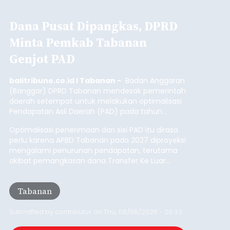
balitribune.coo.id I Singaraja -
PT Pelabuhan
Indonesia (Persero) atau Pelindo Cabang
Celukan Bawang mencatat kinerja operasional
yang positif hingga Juli 2026. Peningkatan terlihat
dari arus kapal yang mencapai 1,48 juta Gross
Tonnage (GT), atau tumbuh 12,4 persen
Buleleng
dibandingkan periode yang sama tahun lalu
yang tercatat sebesar 1,32 juta GT.
Submitted by
contributor
on
Thu, 08/06/2026 - 20:41
Baca Selengkapnya
Iklan