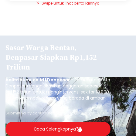
Swipe untuk lihat berita lainnya
Sasar Warga Rentan,
Denpasar Siapkan Rp1,152
Triliun
balitribune.co.id I Denpasar -
Pemerintah Kota
Denpasar mengalokasikan anggaran sebesar
Rp1,152 triliun untuk mengintervensi sekitar 18.000
warga kelompok rentan yang berada di ambang
garis kemiskinan. Langkah strategis ini diambil
guna menjaga masyarakat yang berada pada
Submitted by
contributor
on
Thu, 08/06/2026 - 21:31
kelompok desil 5 dan 6 tersebut agar tidak
merosot ke kategori miskin.
Baca Selengkapnya