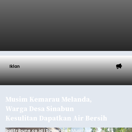
Republik Indonesia ( HUT RI) ke-81, Rumah
Tahanan Negara Kelas II B Bangli menggelar
kegiatan pemeriksaan kesehatan gratis, Rabu
(6/8/2026).
Bangli
Submitted by
contributor
on
Thu, 08/06/2026 - 20:56
Baca Selengkapnya
Iklan