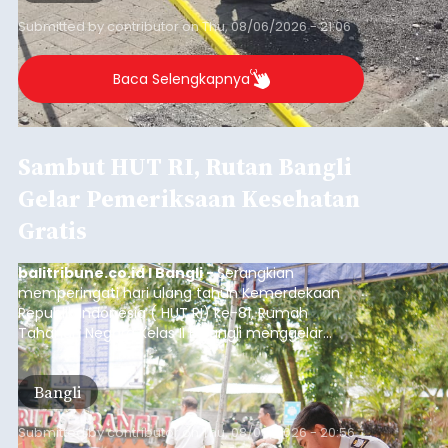
Purnama
balitribune.co.id I Gianyar -
Seorang pria asal
Lingkungan Dalem, Pemogan, Denpasar Selatan,
Kota Denpasar, yang diketahui bernama I Kadek
Dedi Wiranata (35), ditemukan tidak bernyawa di
pesisir Pantai Purnama, Sukawati.
ADVERTISEMENT