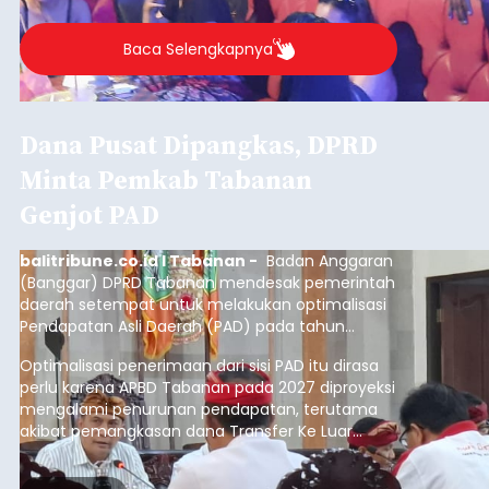
Baca Selengkapnya
Dana Pusat Dipangkas, DPRD
Minta Pemkab Tabanan
Genjot PAD
balitribune.co.id I Tabanan -
Badan Anggaran
(Banggar) DPRD Tabanan mendesak pemerintah
daerah setempat untuk melakukan optimalisasi
Pendapatan Asli Daerah (PAD) pada tahun
anggaran 2027.
Optimalisasi penerimaan dari sisi PAD itu dirasa
perlu karena APBD Tabanan pada 2027 diproyeksi
mengalami penurunan pendapatan, terutama
akibat pemangkasan dana Transfer Ke Luar
Daerah (TKD) dari pemerintah pusat.