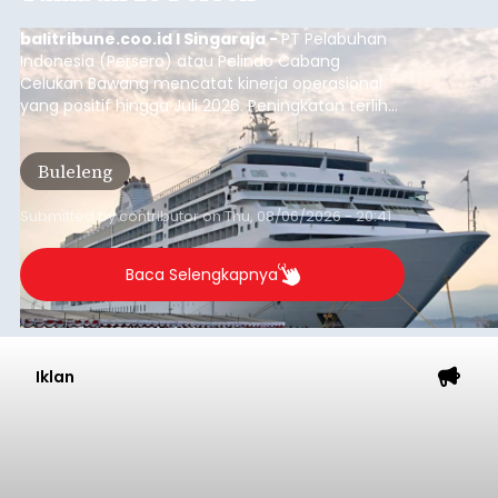
balitribune.coo.id I Singaraja -
PT Pelabuhan
Indonesia (Persero) atau Pelindo Cabang
Celukan Bawang mencatat kinerja operasional
yang positif hingga Juli 2026. Peningkatan terlihat
dari arus kapal yang mencapai 1,48 juta Gross
Tonnage (GT), atau tumbuh 12,4 persen
Buleleng
dibandingkan periode yang sama tahun lalu
yang tercatat sebesar 1,32 juta GT.
Submitted by
contributor
on
Thu, 08/06/2026 - 20:41
Baca Selengkapnya
Iklan