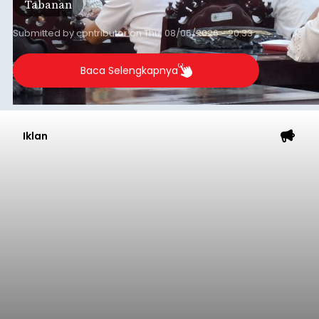
Tabanan
Submitted by
contributor
on
Thu, 08/06/2026 - 20:33
Baca Selengkapnya
Iklan