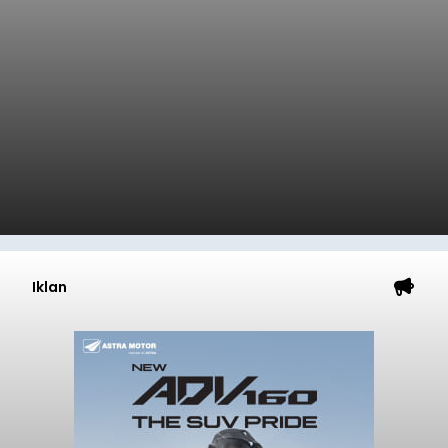
Iklan