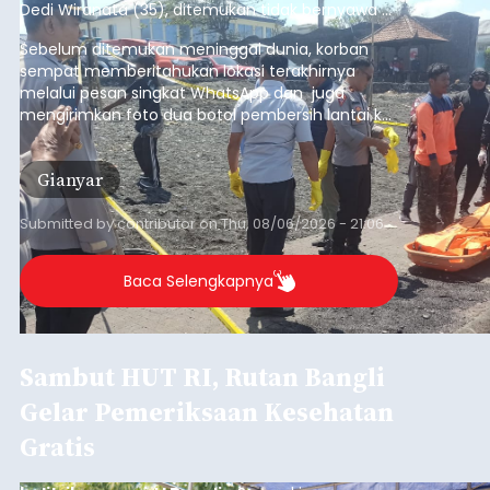
Dedi Wiranata (35), ditemukan tidak bernyawa di
pesisir Pantai Purnama, Sukawati.
Sebelum ditemukan meninggal dunia, korban
sempat memberitahukan lokasi terakhirnya
melalui pesan singkat WhatsApp dan juga
mengirimkan foto dua botol pembersih lantai ke
istrinya.
Gianyar
Submitted by
contributor
on
Thu, 08/06/2026 - 21:06
Baca Selengkapnya
Sambut HUT RI, Rutan Bangli
Gelar Pemeriksaan Kesehatan
Gratis