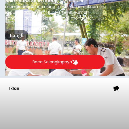
balitribune.co.id I Bangli -
Serangkian
memperingati hari ulang tahun Kemerdekaan
Republik Indonesia ( HUT RI) ke-81, Rumah
Tahanan Negara Kelas II B Bangli menggelar
kegiatan pemeriksaan kesehatan gratis, Rabu
(6/8/2026).
Bangli
Submitted by
contributor
on
Thu, 08/06/2026 - 20:56
Baca Selengkapnya
Iklan