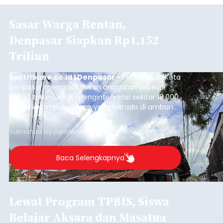
Sasar Warga Rentan,
Denpasar Siapkan Rp1,152
Triliun
balitribune.co.id I Denpasar -
Pemerintah Kota
Denpasar mengalokasikan anggaran sebesar
Rp1,152 triliun untuk mengintervensi sekitar 18.000
warga kelompok rentan yang berada di ambang
garis kemiskinan. Langkah strategis ini diambil
guna menjaga masyarakat yang berada pada
Submitted by
contributor
on
Thu, 08/06/2026 - 21:31
kelompok desil 5 dan 6 tersebut agar tidak
merosot ke kategori miskin.
Baca Selengkapnya
Lewat Program TPBIS, Siswa
Belajar Aksara dan Masatua