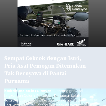
Sempat Cekcok dengan Istri,
Pria Asal Pemogan Ditemukan
Tak Bernyawa di Pantai
Purnama
balitribune.co.id I Gianyar -
Seorang pria asal
Lingkungan Dalem, Pemogan, Denpasar Selatan,
Kota Denpasar, yang diketahui bernama I Kadek
Dedi Wiranata (35), ditemukan tidak bernyawa di