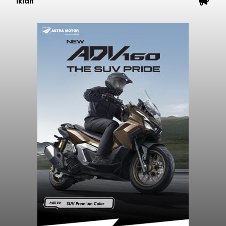
Iklan