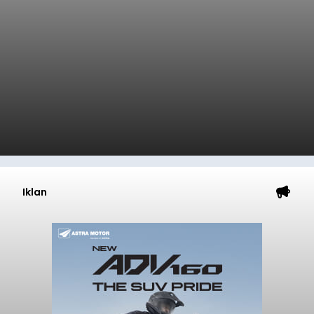
Iklan