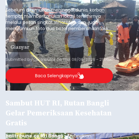
pesisir Pantai Purnama, Sukawati.
Sebelum ditemukan meninggal dunia, korban
sempat memberitahukan lokasi terakhirnya
melalui pesan singkat WhatsApp dan juga
mengirimkan foto dua botol pembersih lantai ke
istrinya.
Gianyar
Submitted by
contributor
on
Thu, 08/06/2026 - 21:06
Baca Selengkapnya
Sambut HUT RI, Rutan Bangli
Gelar Pemeriksaan Kesehatan
Gratis
balitribune.co.id I Bangli -
Serangkian