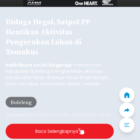
Diduga Ilegal, Satpol PP
Hentikan Aktivitas
Pengerukan Lahan di
Temukus
balitribune.co.id I Singaraja -
Pemerintah
Kabupaten Buleleng menghentikan aktivitas
pengerukan lahan di Banjar Dinas Bingin Banjah,
Desa Temukus, Kecamatan Banjar, setelah
ditemukan indikasi kegiatan pengambilan
material yang tidak sesuai dengan peruntukan
Buleleng
kawasan.
Submitted by
contributor
on
Thu, 08/06/2026 - 20:29
Baca Selengkapnya