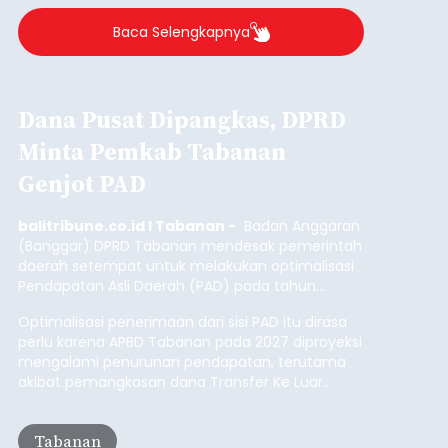
Baca Selengkapnya
Dana Pusat Dipangkas, DPRD
Minta Pemkab Tabanan
Genjot PAD
balitribune.co.id I Tabanan -
Badan Anggaran
(Banggar) DPRD Tabanan mendesak pemerintah
daerah setempat untuk melakukan optimalisasi
Pendapatan Asli Daerah (PAD) pada tahun
anggaran 2027.
Optimalisasi penerimaan dari sisi PAD itu dirasa
perlu karena APBD Tabanan pada 2027 diproyeksi
mengalami penurunan pendapatan, terutama
akibat pemangkasan dana Transfer Ke Luar
Daerah (TKD) dari pemerintah pusat.
Tabanan