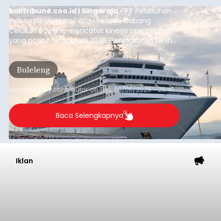
balitribune.coo.id I Singaraja -
PT Pelabuhan
Indonesia (Persero) atau Pelindo Cabang
Celukan Bawang mencatat kinerja operasional
yang positif hingga Juli 2026. Peningkatan terlihat
dari arus kapal yang mencapai 1,48 juta Gross
Tonnage (GT), atau tumbuh 12,4 persen
Buleleng
dibandingkan periode yang sama tahun lalu
yang tercatat sebesar 1,32 juta GT.
Submitted by
contributor
on
Thu, 08/06/2026 - 20:41
Baca Selengkapnya
Iklan