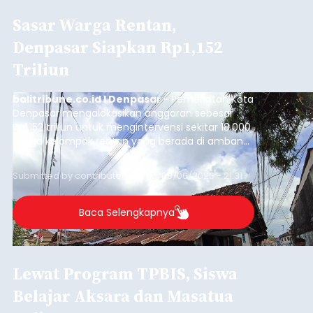
Sasar Warga Rentan,
Denpasar Siapkan Rp1,152
Triliun
balitribune.co.id I Denpasar -
Pemerintah Kota
Denpasar mengalokasikan anggaran sebesar
Rp1,152 triliun untuk mengintervensi sekitar 18.000
warga kelompok rentan yang berada di ambang
garis kemiskinan. Langkah strategis ini diambil
guna menjaga masyarakat yang berada pada
Submitted by
contributor
on
Thu, 08/06/2026 - 21:31
kelompok desil 5 dan 6 tersebut agar tidak
merosot ke kategori miskin.
Baca Selengkapnya
Lewat Program TPBIS, Siswa
Belajar Aksara dan Masatua