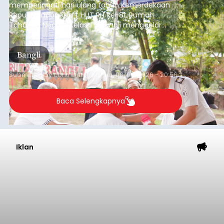
memperingati hari ulang tahun Kemerdekaan
Republik Indonesia ( HUT RI) ke-81, Rumah
Tahanan Negara Kelas II B Bangli menggelar
kegiatan pemeriksaan kesehatan gratis, Rabu
(6/8/2026).
Bangli
Submitted by
contributor
on
Thu, 08/06/2026 - 20:56
Baca Selengkapnya
Iklan