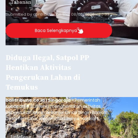
Tabanan
Submitted by
contributor
on
Thu, 08/06/2026 - 20:33
Baca Selengkapnya
Diduga Ilegal, Satpol PP
Hentikan Aktivitas
Pengerukan Lahan di
Temukus
balitribune.co.id I Singaraja -
Pemerintah
Kabupaten Buleleng menghentikan aktivitas
pengerukan lahan di Banjar Dinas Bingin Banjah,
Desa Temukus, Kecamatan Banjar, setelah
ditemukan indikasi kegiatan pengambilan
material yang tidak sesuai dengan peruntukan
Buleleng
kawasan.