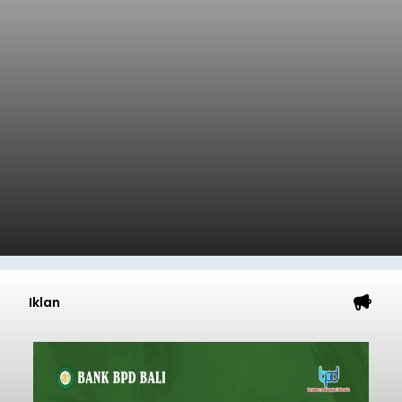
Iklan