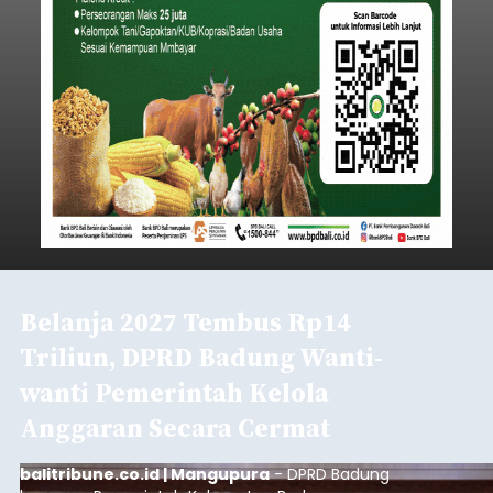
Belanja 2027 Tembus Rp14
Triliun, DPRD Badung Wanti-
wanti Pemerintah Kelola
Anggaran Secara Cermat
balitribune.co.id | Mangupura
- DPRD Badung