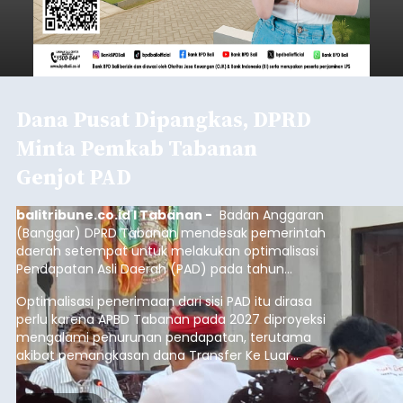
Dana Pusat Dipangkas, DPRD
Minta Pemkab Tabanan
Genjot PAD
balitribune.co.id I Tabanan -
Badan Anggaran
(Banggar) DPRD Tabanan mendesak pemerintah
daerah setempat untuk melakukan optimalisasi
Pendapatan Asli Daerah (PAD) pada tahun
anggaran 2027.
Optimalisasi penerimaan dari sisi PAD itu dirasa
perlu karena APBD Tabanan pada 2027 diproyeksi
mengalami penurunan pendapatan, terutama
akibat pemangkasan dana Transfer Ke Luar
Daerah (TKD) dari pemerintah pusat.