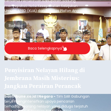
bersama Pemerintah Kabupaten Badung
menyepakati Nota Kesepakatan Kebijakan
Umum APBD (KUA) dan Prioritas Plafon Anggaran
Sementara (PPAS) Tahun Anggaran 2027 dalam
rapat paripurna yang digelar di Gedung DPRD
Badung
Badung, Kamis (6/8/2026).
Submitted by
contributor
on
Thu, 08/06/2026 - 20:27
Baca Selengkapnya
Penyisiran Nelayan Hilang di
Jembrana Masih Misterius:
Jangkau Perairan Perancak
balitribune.co.id I Negara -
Tim SAR Gabungan
terus mengintensifkan upaya pencarian
terhadap seorang nelayan yang diduga terjatuh