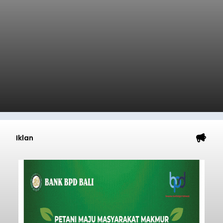
Iklan