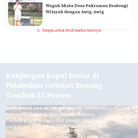
Wagub Minta Desa Pakraman Bentengi
Wilayah dengan Awig-Awig
Swipe untuk lihat berita lainnya
Kunjungan Kapal Pesiar di
Pelabuhan Celukan Bawang
Tumbuh 25 Persen
balitribune.coo.id I Singaraja -
PT Pelabuhan
Indonesia (Persero) atau Pelindo Cabang
Celukan Bawang mencatat kinerja operasional
yang positif hingga Juli 2026. Peningkatan terlihat
dari arus kapal yang mencapai 1,48 juta Gross