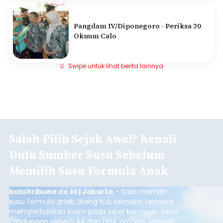
Pangdam IV/Diponegoro - Periksa 20
Oknum Calo
Swipe untuk lihat berita lainnya
Salah Pilih Sejak Awal? Kenali
Dulu Sumber Susu Sebelum
Memilih Susu Formula Anak
baloitribune.co.id | Jakarta
- Saat memilih
susu formula anak, orang tua semakin terbiasa
memperhatikan klaim pada label kemasan serta
kandungan seperti AA dan DHA, protein, vitamin,