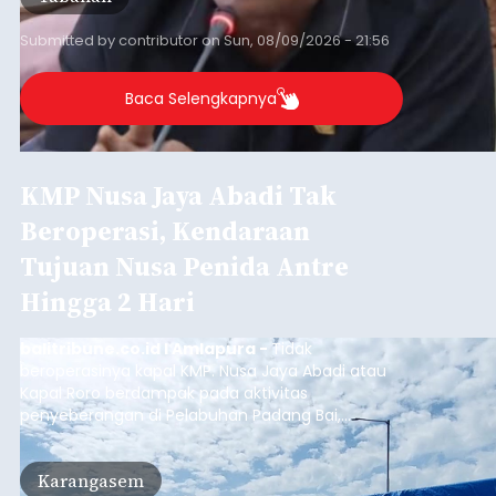
Iklan