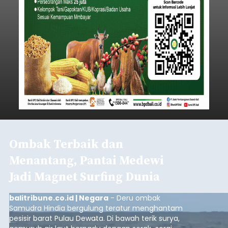
Iklan
Start dari Celukan Bawang, 19
Regu Tantang Rute 45 Km
Gerak Jalan HUT RI ke-81