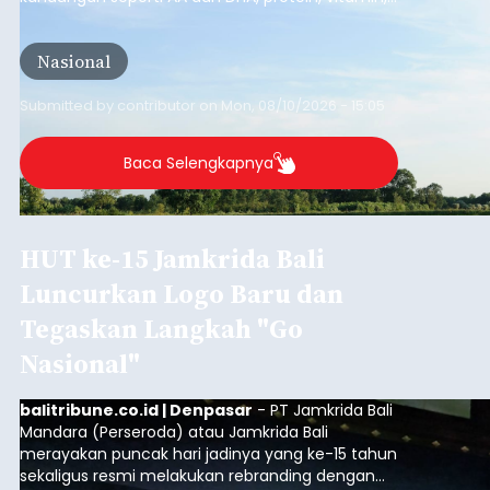
mineral, hingga gula tambahan. Namun, satu hal
yang belum banyak dicermati adalah dari mana
Nasional
sumber susu yang digunakan.
Submitted by
contributor
on
Mon, 08/10/2026 - 15:05
Baca Selengkapnya
HUT ke-15 Jamkrida Bali
Luncurkan Logo Baru dan
Tegaskan Langkah "Go
Nasional"
balitribune.co.id | Denpasar
- PT Jamkrida Bali
Mandara (Perseroda) atau Jamkrida Bali
merayakan puncak hari jadinya yang ke-15 tahun
sekaligus resmi melakukan rebranding dengan