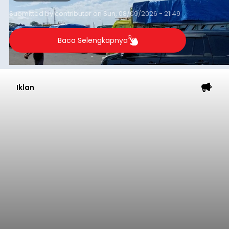
Iklan
Ombak Terbaik dan
Menantang, Pantai Medewi
Jadi Magnet Surfing Dunia
balitribune.co.id | Negara
- Deru ombak
Samudra Hindia bergulung teratur menghantam
pesisir barat Pulau Dewata. Di bawah terik surya,
gemuruh air laut berpadu dengan sorak-sorai
penonton yang memadati Pantai Medewi,
Kecamatan Pekutatan pada Minggu (9/8/2026).