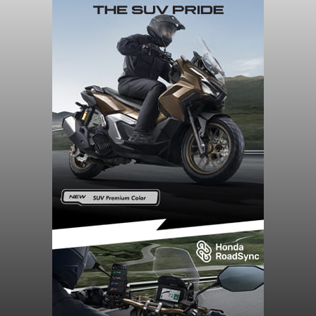
RDTR Baru Tuntas di 3
Kecamatan
balitribune.co.id I Tabanan -
Jajaran DPRD
Tabanan mempertanyakan lambannya proses
penyusunan Rencana Detail Tata Ruang (RDTR)
di sembilan kecamatan sebagai tindak lanjut dari
pelaksanaan RTRW.
Pasalnya, hingga saat ini dokumen tata ruang
yang tuntas baru mencakup tiga kecamatan,
sementara sisanya dinilai mandeg tanpa
kejelasan pasti. Tiga wilayah yang sudah memiliki
RDTR tersebut meliputi Kecamatan Kediri,
Tabanan, dan Selemadeg Barat.
Tabanan
Submitted by
contributor
on
Sun, 08/09/2026 - 21:56
Baca Selengkapnya