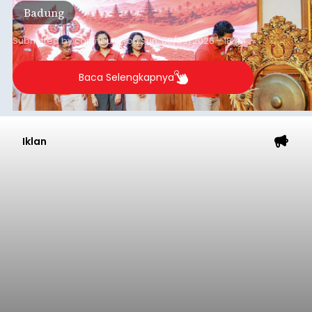
dalam beberapa bulan ke depan. Perum BULOG
Kantor Wilayah Bali memastikan stok Cadangan
Beras Pemerintah (CBP) masih dalam kondisi
aman, bahkan diproyeksikan mampu memenuhi
Denpasar
kebutuhan masyarakat hingga sekitar 10 bulan.
Submitted by
contributor
on
Sun, 08/09/2026 - 18:27
Baca Selengkapnya
Iklan