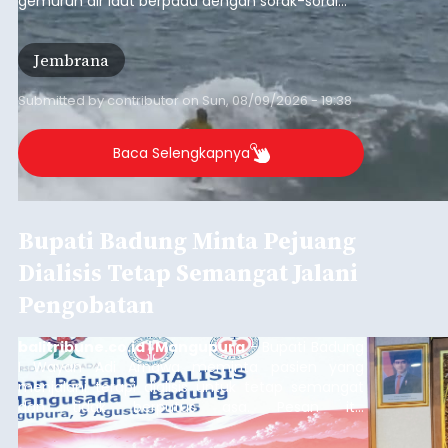
balitribune.co.id I Singaraja -
Sebanyak 19 regu
mengikuti Lomba Gerak Jalan 45 Kilometer
Tingkat Dewasa Putra yang digelar Pemerintah
Kabupaten Buleleng dalam rangka memperingati
HUT ke-81 Kemerdekaan Republik Indonesia.
Lomba resmi dimulai dari Lapangan Sepak Bola
Buleleng
Desa Celukan Bawang, Sabtu (8/8/2026) malam.
Submitted by
contributor
on
Sun, 08/09/2026 - 18:32
Baca Selengkapnya
Jaga Harga dan Pasokan, 1.150
Ton Beras Digelontor ke Ritel
Modern
balitribune.co.id I Denpasar
- Masyarakat Bali
tidak perlu khawatir terhadap ketersediaan beras