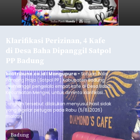
Diduga Ilegal, Satpol PP
Hentikan Aktivitas
Pengerukan Lahan di
Temukus
balitribune.co.id I Singaraja -
Pemerintah
Kabupaten Buleleng menghentikan aktivitas
pengerukan lahan di Banjar Dinas Bingin Banjah,
Desa Temukus, Kecamatan Banjar, setelah
ditemukan indikasi kegiatan pengambilan
material yang tidak sesuai dengan peruntukan
Buleleng
kawasan.
Submitted by
contributor
on
Thu, 08/06/2026 - 20:29