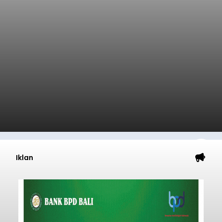
Iklan
Penyisiran Nelayan Hilang di
Jembrana Masih Misterius:
Jangkau Perairan Perancak
balitribune.co.id I Negara -
Tim SAR Gabungan
terus mengintensifkan upaya pencarian
terhadap seorang nelayan yang diduga terjatuh