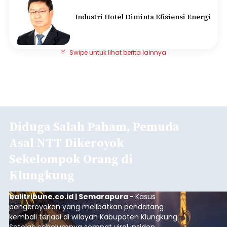
Industri Hotel Diminta Efisiensi Energi
Swipe untuk lihat berita lainnya
Diduga Salah Paham, Pemuda
Asal NTT Dikeroyok
Sekelompok Orang di
Klungkung
balitribune.co.id | Semarapura -
Kasus
pengeroyokan yang melibatkan pendatang
kembali terjadi di wilayah Kabupaten Klungkung.
Setelah sebelumnya sempat viral insiden