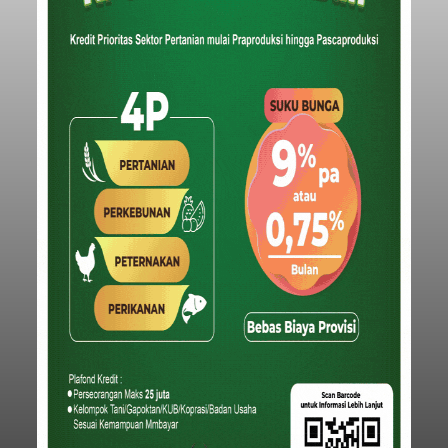
Gelar Pemeriksaan Kesehatan
Gratis
balitribune.co.id I Bangli -
Serangkian
memperingati hari ulang tahun Kemerdekaan
Republik Indonesia ( HUT RI) ke-81, Rumah
Tahanan Negara Kelas II B Bangli menggelar
kegiatan pemeriksaan kesehatan gratis, Rabu
(6/8/2026).
Bangli
Submitted by
contributor
on
Thu, 08/06/2026 - 20:56
Baca Selengkapnya
Iklan