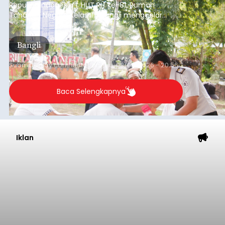
Baca Selengkapnya
Kunjungan Kapal Pesiar di
Pelabuhan Celukan Bawang
Tumbuh 25 Persen
balitribune.coo.id I Singaraja -
PT Pelabuhan
Indonesia (Persero) atau Pelindo Cabang
Celukan Bawang mencatat kinerja operasional
yang positif hingga Juli 2026. Peningkatan terlihat
dari arus kapal yang mencapai 1,48 juta Gross
Tonnage (GT), atau tumbuh 12,4 persen
Buleleng
dibandingkan periode yang sama tahun lalu
yang tercatat sebesar 1,32 juta GT.
Submitted by
contributor
on
Thu, 08/06/2026 - 20:41
Baca Selengkapnya