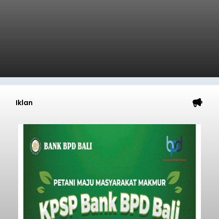
balitribune.co.id I Gianyar -
Seorang pria asal
Lingkungan Dalem, Pemogan, Denpasar Selatan,
Kota Denpasar, yang diketahui bernama I Kadek
Dedi Wiranata (35), ditemukan tidak bernyawa di
pesisir Pantai Purnama, Sukawati.
Sebelum ditemukan meninggal dunia, korban
sempat memberitahukan lokasi terakhirnya
melalui pesan singkat WhatsApp dan juga
mengirimkan foto dua botol pembersih lantai ke
istrinya.
Gianyar
Submitted by
contributor
on
Thu, 08/06/2026 - 21:06
Baca Selengkapnya
Sambut HUT RI, Rutan Bangli