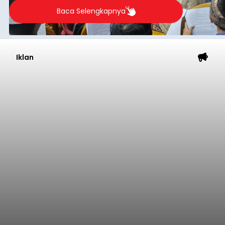
Iklan
Sempat Cekcok dengan Istri,
Pria Asal Pemogan Ditemukan
Tak Bernyawa di Pantai
Purnama