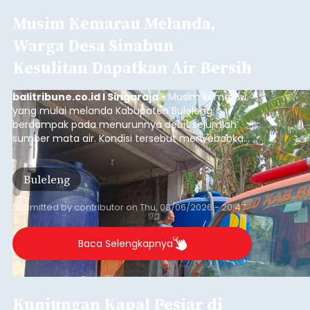
Iklan
Klarifikasi Perizinan, 4 Kafe
di Desa Baha Dipanggil Satpol
PP Badung
balitribune.co.id I Mangupura -
Satuan Polisi
Pamong Praja (Satpol PP) Kabupaten Badung
memanggil pengelola empat kafe di Desa Baha,
Kecamatan Mengwi, untuk diminta klarifikasi
terkait kelengkapan perizinan usaha pada Kamis