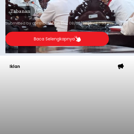
Iklan