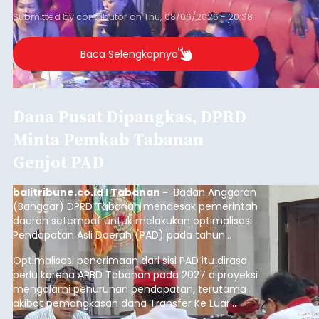
Baca Selengkapnya
Belanja 2027 Tembus Rp14
Triliun, DPRD Badung Wanti-
wanti Pemerintah Kelola
Anggaran Secara Cermat
balitribune.co.id | Mangupura
- DPRD Badung
bersama Pemerintah Kabupaten Badung
menyepakati Nota Kesepakatan Kebijakan
Umum APBD (KUA) dan Prioritas Plafon Anggaran
Sementara (PPAS) Tahun Anggaran 2027 dalam
rapat paripurna yang digelar di Gedung DPRD
Badung
Badung, Kamis (6/8/2026).
Submitted by
contributor
on
Thu, 08/06/2026 - 20:27
Baca Selengkapnya