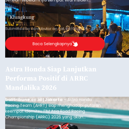
keributan di barat Pasar Galiran, peristiwa serupa
kini menimpa seorang pemuda asal Kabupaten
Klungkung
Sumba Barat Daya (SBD), Nusa Tenggara Timur
(NTT).
Submitted by
contributor
on
Sat, 08/08/2026 - 13:07
Baca Selengkapnya
Astra Honda Siap Lanjutkan
Performa Positif di ARRC
Mandalika 2026
balitribune.co.id | Jakarta
– Astra Honda
Racing Team (AHRT) siap menghadapi putaran
keempat Idemitsu FIM Asia Road Racing
Championship (ARRC) 2026 yang akan
berlangsung di Pertamina Mandalika
International Circuit, Lombok, Nusa Tenggara