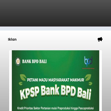
Iklan