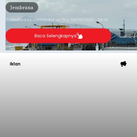
Pelabuhan Merak, Bakauheni, Kayangan, dan
Jembrana
Lembar pada Rabu (5/8/2026).
Submitted by
contributor
on
Thu, 08/06/2026 - 06:14
Baca Selengkapnya
Iklan