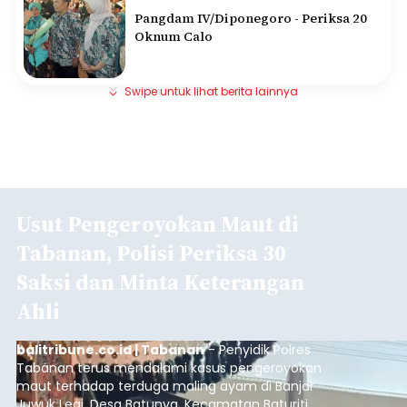
Pangdam IV/Diponegoro - Periksa 20
Oknum Calo
Swipe untuk lihat berita lainnya
Usut Pengeroyokan Maut di
Tabanan, Polisi Periksa 30
Saksi dan Minta Keterangan
Ahli
balitribune.co.id | Tabanan
- Penyidik Polres
Tabanan terus mendalami kasus pengeroyokan
maut terhadap terduga maling ayam di Banjar
Juwuk Legi, Desa Batunya, Kecamatan Baturiti