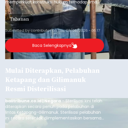
memperkuat konstruksi hukum terhadap lima
orang tersangka yang saat ini ditahan.
Tabanan
Submitted by
contributor
on
Thu, 08/06/2026 - 06:17
Baca Selengkapnya
Mulai Diterapkan, Pelabuhan
Ketapang dan Gilimanuk
Resmi Disterilisasi
balitribune.co.id | Negara
- Sterilisasi kini telah
diterapkan secara penuh pada pelabuhan di
lintas Ketapang-Gilimanuk. Sterilisasi pelabuhan
ini secara serentak diimplementasikan bersama
empat pelabuhan utama lainnya, yakni