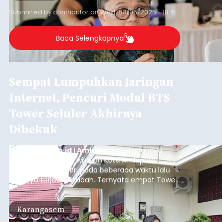
terkendali.
Submitted by
contributor
on
Wed, 08/05/2026 - 18:15
Baca Selengkapnya
Sempat Lumpuhkan Jaringan
Internet, Pencuri Modul BTS
Tower Seluler Akhirnya
Dibekuk
balitribune.co.id I Amlapura -
Lumpuhnya
jaringan internet di wilayah Kota Amlapura
selama berhari-hari pada beberapa waktu lalu
akhirnya terjawab sudah. Ternyata empat Tower
BTS Seluler yang berada di lokasi berbeda di
wilayah Karangasem telah dibobol maling,
Karangasem
dimana bagian modul penguat signal yang
berada di Tower BTS Seluler itu hilang dicuri.