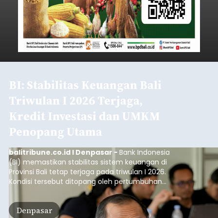
BI: Stabilitas Keuangan Bali
Triwulan I 2026 Terjaga,
Kredit Investasi dan UMKM
Penopang Utama
balitribune.co.id I Denpasar -
Bank Indonesia
(BI) memastikan stabilitas sistem keuangan di
Provinsi Bali tetap terjaga pada triwulan I 2026.
Kondisi tersebut ditopang oleh pertumbuhan
penyaluran kredit yang masih positif, terutama
pada sektor-sektor utama penggerak ekonomi
Denpasar
daerah, dengan risiko kredit yang tetap