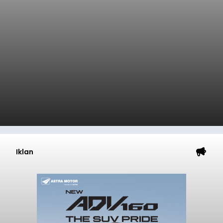
Iklan