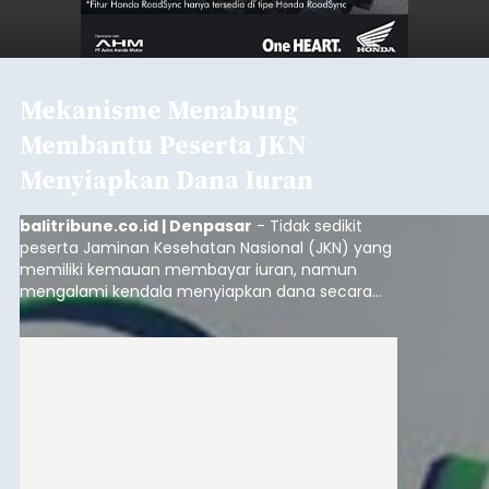
Mekanisme Menabung
Membantu Peserta JKN
Menyiapkan Dana Iuran
balitribune.co.id | Denpasar
- Tidak sedikit
peserta Jaminan Kesehatan Nasional (JKN) yang
memiliki kemauan membayar iuran, namun
mengalami kendala menyiapkan dana secara
penuh saat jatuh tempo pembayaran iuran.
Kondisi ini terutama dialami oleh peserta
segmen Pekerja Bukan Penerima Upah (PBPU)
yang memiliki penghasilan tidak tetap.