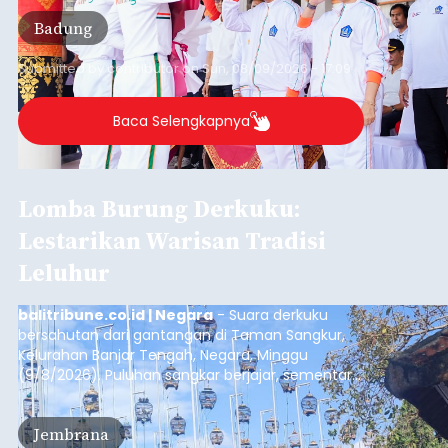
Badung
Submitted by
contributor
on
Sun, 08/09/2026 - 17:09
Baca Selengkapnya
Lomba Burung Derkuku:
Lestarikan Warisan Tradisi
Leluhur
balitribune.co.id | Negara
- Suara derkuku
bersahutan dari gantangan di Taman Sangkur,
Kelurahan Banjar Tengah, Negara, Minggu
(9/8/2026). Puluhan sangkar berjajar, sementara
para penghobi menunggu suara burung masing-
masing mengalun. Bukan sekadar ramai oleh
Jembrana
bunyi, setiap suara yang terdengar menjadi