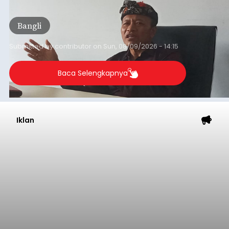
dana hibah yang bersumber dari pokok-pokok
pikiran (pokok-pokok pikiran/pokir) dewan hasil
Bangli
penjaringan aspirasi masyarakat saat reses tak
kunjung cair.
Submitted by
contributor
on
Sun, 08/09/2026 - 14:15
Baca Selengkapnya
Iklan