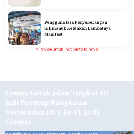
Pengguna Jasa Penyeberangan
Gilimanuk Keluhkan Lambatnya
Manifest
Swipe untuk lihat berita lainnya
Lomba Gerak Jalan Tingkat SD
Jadi Penutup Rangkaian
Gerak Jalan HUT ke-81 RI di
Gianyar