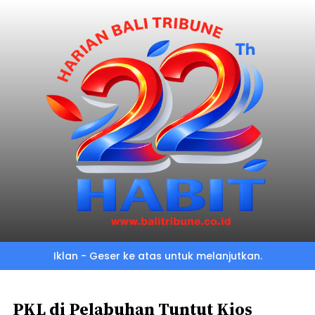
Skip
to
main
content
Iklan - Geser ke atas untuk melanjutkan.
PKL di Pelabuhan Tuntut Kios