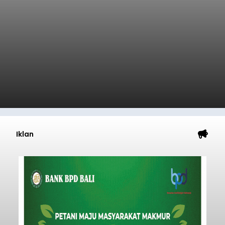
Iklan