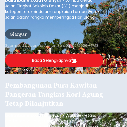
balitribune.co.id I Gianyar -
Lomba Gerak
Jalan Tingkat Sekolah Dasar (SD) menjadi
kategori terakhir dalam rangkaian Lomba Gerak
Jalan dalam rangka memperingati Hari Ulang
Tahun (HUT) ke-81 Kemerdekaan Republik
Indonesia Tahun 2026 di Kabupaten Gianyar.
Gianyar
Submitted by
contributor
on
Sun, 08/09/2026 - 17:18
Baca Selengkapnya
Pembangunan Pura Kawitan
Pangeran Tangkas Kori Agung
Tetap Dilanjutkan
balitribune.co.id I Gianyar -
Wakil Sekretaris
Pratisentana Pangeran Tangkas Kori Agung, Ketut
Sudarsana, menegaskan pembangunan dan