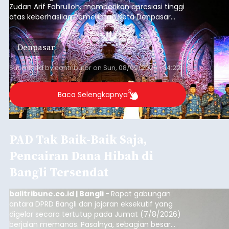
Zudan Arif Fahrulloh, memberikan apresiasi tinggi
atas keberhasilan Pemerintah Kota Denpasar
dan KORPRI Kota Denpasar dalam
mengimplementasikan program gotong royong
Denpasar
kepedulian sosial bertajuk "Sembagi Arutala".
Submitted by
contributor
on
Sun, 08/09/2026 - 14:22
Baca Selengkapnya
PAD Tak Baik-Baik Saja,
Pencairan Dana Hibah di
Bangli Tersendat
balitribune.co.id | Bangli -
Rapat gabungan
antara DPRD Bangli dan jajaran eksekutif yang
digelar secara tertutup pada Jumat (7/8/2026)
berjalan memanas. Pasalnya, sebagian besar