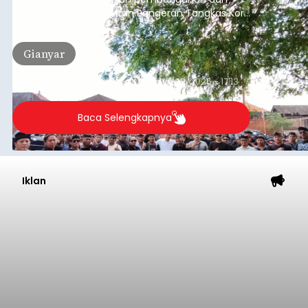
pemugaran Pura Kawitan Pangeran Tangkas Kori
Agung tetap dilanjutkan.
Gianyar
Submitted by
contributor
on
Sun, 08/09/2026 - 17:13
Baca Selengkapnya
Iklan