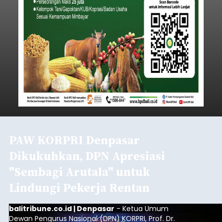
PAW KORPRI Denpasar
Dikukuhkan, DPN Apresiasi
"Sembagi Arutala" untuk
Lindungi Pekerja Rentan
balitribune.co.id | Denpasar
- Ketua Umum
Dewan Pengurus Nasional (DPN) KORPRI, Prof. Dr.