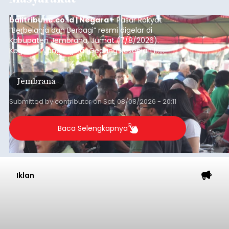
balitribune.co.id | Negara
- Pasar Rakyat
“Berbelanja dan Berbagi” resmi digelar di
Kabupaten Jembrana, Jumat (7/8/2026).
Kegiatan yang digelar Gedung Kesenian Ir.
Soekarno ini memadukan pemberdayaan
ekonomi masyarakat dengan aksi sosial tersebut
Jembrana
mendapat antusiasme tinggi dan mencatat nilai
transaksi mencapai Rp672.733.200.
Submitted by
contributor
on
Sat, 08/08/2026 - 20:11
Baca Selengkapnya
Iklan