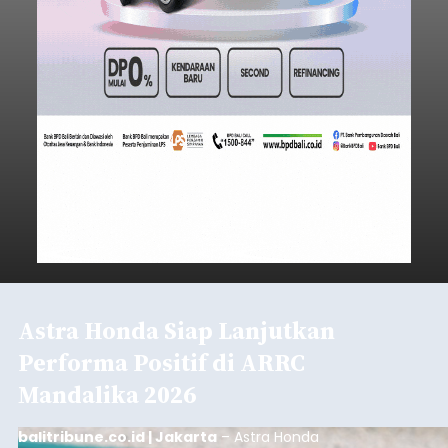
Astra Honda Siap Lanjutkan
Performa Positif di ARRC
Mandalika 2026
balitribune.co.id | Jakarta
– Astra Honda