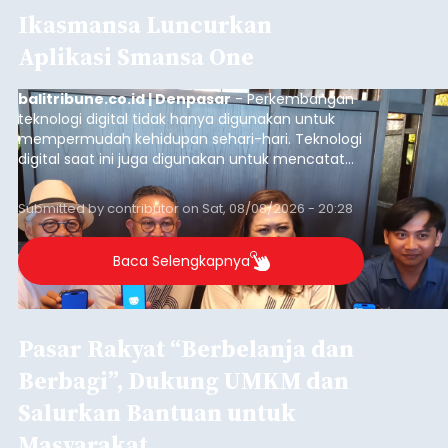
Ikasmansa Luncurkan
Aplikasi Smansa One
balitribune.co.id | Denpasar
- Perkembangan
teknologi digital tidak hanya digunakan untuk
mempermudah kehidupan sehari-hari. Teknologi
digital saat ini juga digunakan untuk mencatat
dan mengelola data base alumni dari suatu
sekolah, salah satunya adalah alumni SMA 1
Submitted by
contributor
on
Sat, 08/08/2026 - 20:28
Denpasar.
Baca Selengkapnya
Pasar Rakyat “Berbelanja dan
Berbagi”, Dukung UMKM dan
Salurkan Bantuan untuk
Masyarakat