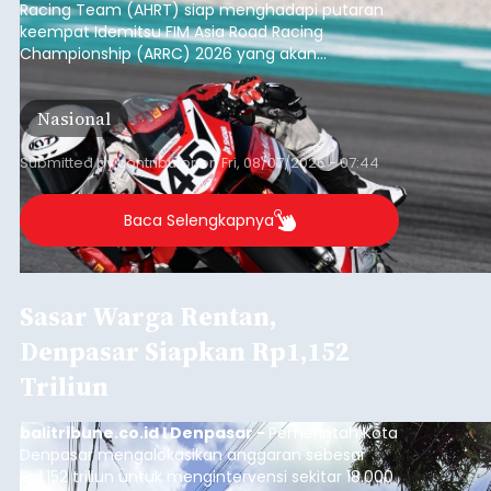
Racing Team (AHRT) siap menghadapi putaran
keempat Idemitsu FIM Asia Road Racing
Championship (ARRC) 2026 yang akan
berlangsung di Pertamina Mandalika
International Circuit, Lombok, Nusa Tenggara
Nasional
Barat, pada 7–9 Agustus 2026.
Submitted by
contributor
on
Fri, 08/07/2026 - 07:44
Baca Selengkapnya
Sasar Warga Rentan,
Denpasar Siapkan Rp1,152
Triliun
balitribune.co.id I Denpasar -
Pemerintah Kota
Denpasar mengalokasikan anggaran sebesar
Rp1,152 triliun untuk mengintervensi sekitar 18.000