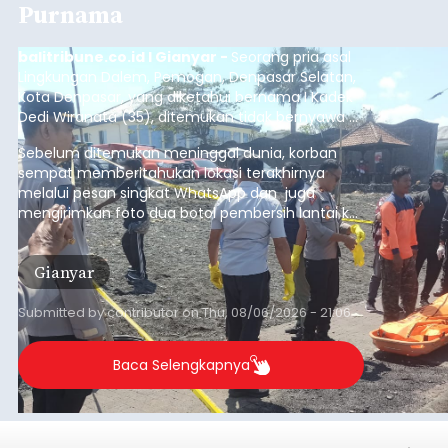
Purnama
balitribune.co.id I Gianyar -
Seorang pria asal
Lingkungan Dalem, Pemogan, Denpasar Selatan,
Kota Denpasar, yang diketahui bernama I Kadek
Dedi Wiranata (35), ditemukan tidak bernyawa di
pesisir Pantai Purnama, Sukawati.
Sebelum ditemukan meninggal dunia, korban
sempat memberitahukan lokasi terakhirnya
melalui pesan singkat WhatsApp dan juga
mengirimkan foto dua botol pembersih lantai ke
istrinya.
Gianyar
Submitted by
contributor
on
Thu, 08/06/2026 - 21:06
Baca Selengkapnya