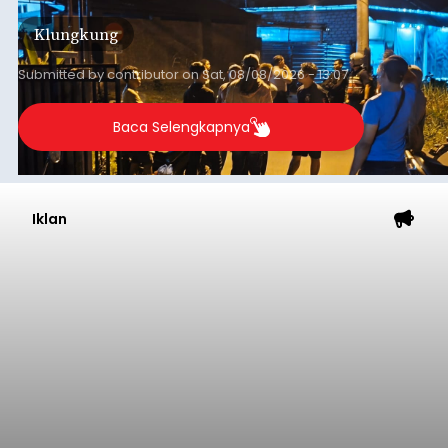
kini menimpa seorang pemuda asal Kabupaten
Klungkung
Sumba Barat Daya (SBD), Nusa Tenggara Timur
(NTT).
Submitted by
contributor
on
Sat, 08/08/2026 - 13:07
Baca Selengkapnya
Iklan