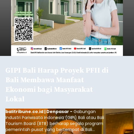
GIPI Bali Harap Proyek PFII di
Bali Membawa Manfaat
Ekonomi bagi Masyarakat
Lokal
balitribune.co.id | Denpasar -
Gabungan
Industri Pariwisata Indonesia (GIPI) Bali atau Bali
Tourism Board (BTB) berharap segala program
pemerintah pusat yang bertempat di Bali