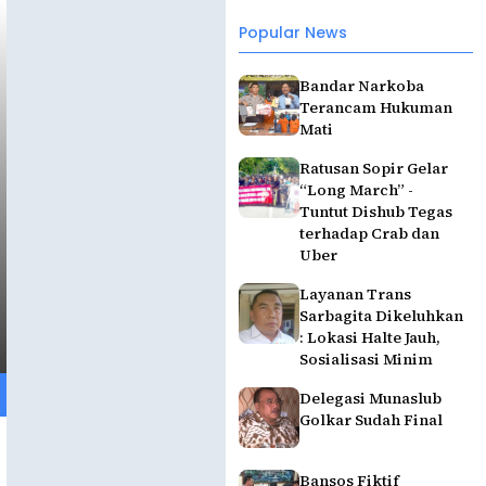
Popular News
Bandar Narkoba
Terancam Hukuman
Mati
Ratusan Sopir Gelar
“Long March” -
Tuntut Dishub Tegas
terhadap Crab dan
Uber
Layanan Trans
Sarbagita Dikeluhkan
: Lokasi Halte Jauh,
Sosialisasi Minim
Delegasi Munaslub
Golkar Sudah Final
Bansos Fiktif