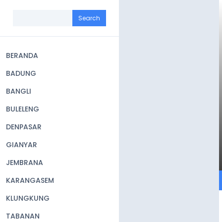
Skip
to
Search
main
content
BERANDA
Main
BADUNG
navigation
BANGLI
BULELENG
DENPASAR
GIANYAR
JEMBRANA
KARANGASEM
KLUNGKUNG
TABANAN