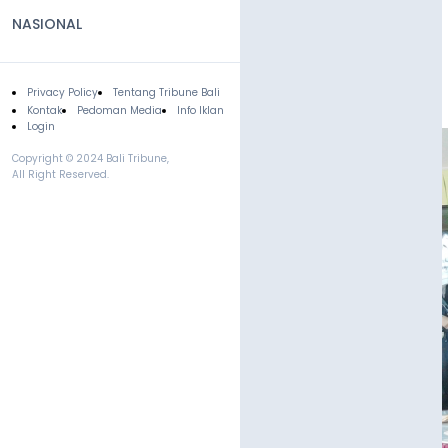
NASIONAL
Privacy Policy
Tentang Tribune Bali
Footer
Kontak
Pedoman Media
Info Iklan
Login
Copyright © 2024 Bali Tribune,
All Right Reserved.