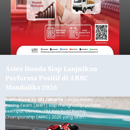
Astra Honda Siap Lanjutkan
Performa Positif di ARRC
Mandalika 2026
balitribune.co.id | Jakarta
– Astra Honda
Racing Team (AHRT) siap menghadapi putaran
keempat Idemitsu FIM Asia Road Racing
Championship (ARRC) 2026 yang akan
berlangsung di Pertamina Mandalika
International Circuit, Lombok, Nusa Tenggara