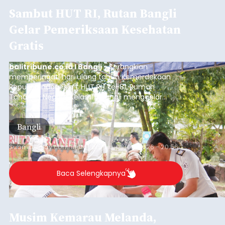
Sambut HUT RI, Rutan Bangli
Gelar Pemeriksaan Kesehatan
Gratis
balitribune.co.id I Bangli -
Serangkian
memperingati hari ulang tahun Kemerdekaan
Republik Indonesia ( HUT RI) ke-81, Rumah
Tahanan Negara Kelas II B Bangli menggelar
kegiatan pemeriksaan kesehatan gratis, Rabu
(6/8/2026).
Bangli
Submitted by
contributor
on
Thu, 08/06/2026 - 20:56
Baca Selengkapnya
Musim Kemarau Melanda,