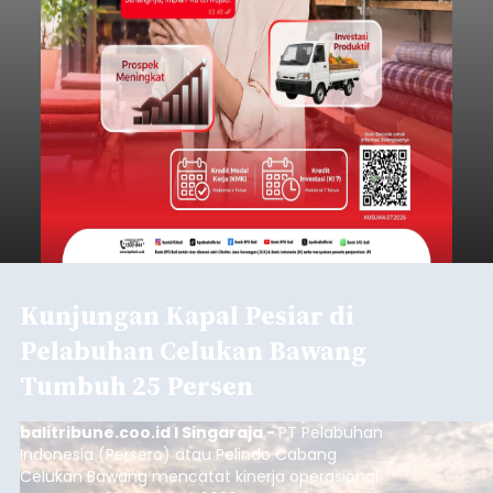
Kunjungan Kapal Pesiar di
Pelabuhan Celukan Bawang
Tumbuh 25 Persen
balitribune.coo.id I Singaraja -
PT Pelabuhan
Indonesia (Persero) atau Pelindo Cabang
Celukan Bawang mencatat kinerja operasional