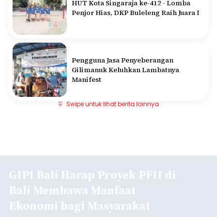
HUT Kota Singaraja ke-412 - Lomba
Penjor Hias, DKP Buleleng Raih Juara I
Pengguna Jasa Penyeberangan
Gilimanuk Keluhkan Lambatnya
Manifest
Swipe untuk lihat berita lainnya
GIPI Bali Harap Proyek PFII di
Bali Membawa Manfaat
Ekonomi bagi Masyarakat