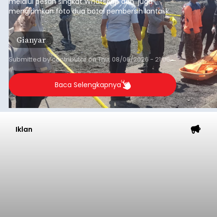
melalui pesan singkat WhatsApp dan juga
mengirimkan foto dua botol pembersih lantai ke
istrinya.
Gianyar
Submitted by
contributor
on
Thu, 08/06/2026 - 21:06
Baca Selengkapnya
Iklan