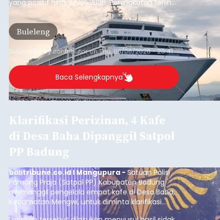
yang positif hingga Juli 2026. Peningkatan terlihat
dari arus kapal yang mencapai 1,48 juta Gross
Tonnage (GT), atau tumbuh 12,4 persen
Buleleng
dibandingkan periode yang sama tahun lalu
yang tercatat sebesar 1,32 juta GT.
Submitted by
contributor
on
Thu, 08/06/2026 - 20:41
Baca Selengkapnya
Klarifikasi Perizinan, 4 Kafe
di Desa Baha Dipanggil Satpol
PP Badung
balitribune.co.id I Mangupura -
Satuan Polisi
Pamong Praja (Satpol PP) Kabupaten Badung
memanggil pengelola empat kafe di Desa Baha,
Kecamatan Mengwi, untuk diminta klarifikasi
terkait kelengkapan perizinan usaha pada Kamis
Langkah tersebut dilakukan menyusul hasil sidak