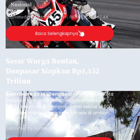
Nasional
Barat, pada 7–9 Agustus 2026.
Submitted by
contributor
on
Fri, 08/07/2026 - 07:44
Baca Selengkapnya
Sasar Warga Rentan,
Denpasar Siapkan Rp1,152
Triliun
balitribune.co.id I Denpasar -
Pemerintah Kota
Denpasar mengalokasikan anggaran sebesar
Rp1,152 triliun untuk mengintervensi sekitar 18.000
warga kelompok rentan yang berada di ambang
garis kemiskinan. Langkah strategis ini diambil
guna menjaga masyarakat yang berada pada
Submitted by
contributor
on
Thu, 08/06/2026 - 21:31
kelompok desil 5 dan 6 tersebut agar tidak
merosot ke kategori miskin.