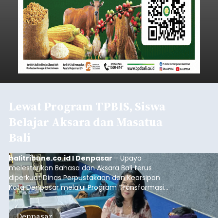
Lewat Program TPBIS, Siswa
Belajar Aksara dan Masatua
Bali
balitribune.co.id I Denpasar
– Upaya
melestarikan Bahasa dan Aksara Bali terus
diperkuat Dinas Perpustakaan dan Kearsipan
Kota Denpasar melalui Program Transformasi
Perpustakaan Berbasis Inklusi Sosial (TPBIS).
Tahun ini, sebanyak 63 siswa kelas IV dan V SD
Denpasar
Negeri 17 Dangin Puri mendapat pelatihan