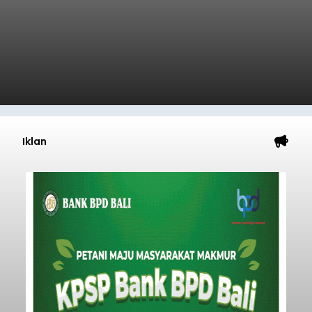
Iklan