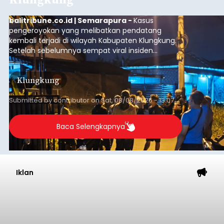
balitribune.co.id | Semarapura -
Kasus
pengeroyokan yang melibatkan pendatang
kembali terjadi di wilayah Kabupaten Klungkung.
Setelah sebelumnya sempat viral insiden
keributan di barat Pasar Galiran, peristiwa serupa
kini menimpa seorang pemuda asal Kabupaten
Klungkung
Sumba Barat Daya (SBD), Nusa Tenggara Timur
(NTT).
Submitted by
contributor
on
Sat, 08/08/2026 - 13:07
Baca Selengkapnya
Iklan